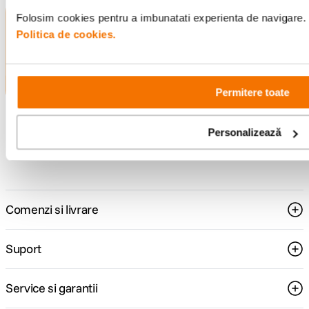
Folosim cookies pentru a imbunatati experienta de navigare. P
Alatura-te comunitatii creatorilor
Politica de cookies.
Descopera inspiratie, recomandari utile,
ghiduri foto-video si oferte pregatite special
pentru tine.
Permitere toate
Consultanta
Livrare gratuita pe
Personalizează
specializata
499lei
Comenzi si livrare
Suport
Service si garantii