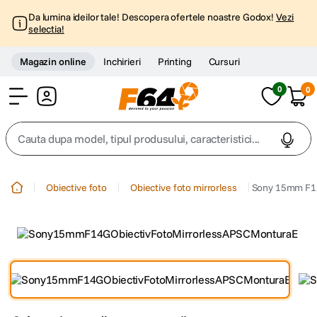
Da lumina ideilor tale! Descopera ofertele noastre Godox!
Vezi
selectia!
Magazin online
Inchirieri
Printing
Cursuri
0
0
Cont
Cauta dupa model, tipul produsului, caracteristici...
Top Cautari
Obiective foto
Obiective foto mirrorless
Sony 15mm F1.4
canon g7x
1
.
trepied
2
.
trepied telefon
3
.
peak design
4
.