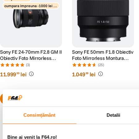
cumpara impreuna -1000 lei di
scount obiective
Sony FE 24-70mm F2.8 GM II
Sony FE 50mm F1.8 Obiectiv
Obiectiv Foto Mirrorless
Foto Mirrorless Montura
Montura Sony E
Sony E
(3)
(25)
11
.
999
lei
1
.
049
lei
99
99
Consimțământ
Detalii
Bine ai venit la F64.ro!