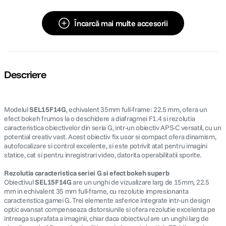
Încarcă mai multe accesorii
Descriere
Modelul
SEL15F14G
, echivalent 35mm full-frame: 22.5 mm, ofera un
efect bokeh frumos la o deschidere a diafragmei F1.4 si rezolutia
caracteristica obiectivelor din seria G, intr-un obiectiv APS-C versatil, cu un
potential creativ vast. Acest obiectiv fix usor si compact ofera dinamism,
autofocalizare si control excelente, si este potrivit atat pentru imagini
statice, cat si pentru inregistrari video, datorita operabilitatii sporite.
Rezolutia caracteristica seriei G si efect bokeh superb
Obiectivul
SEL15F14G
are un unghi de vizualizare larg de 15mm, 22.5
mm in echivalent 35 mm full-frame, cu rezolutie impresionanta
caracteristica gamei G. Trei elemente asferice integrate intr-un design
optic avansat compenseaza distorsiunile si ofera rezolutie excelenta pe
intreaga suprafata a imaginii, chiar daca obiectivul are un unghi larg de