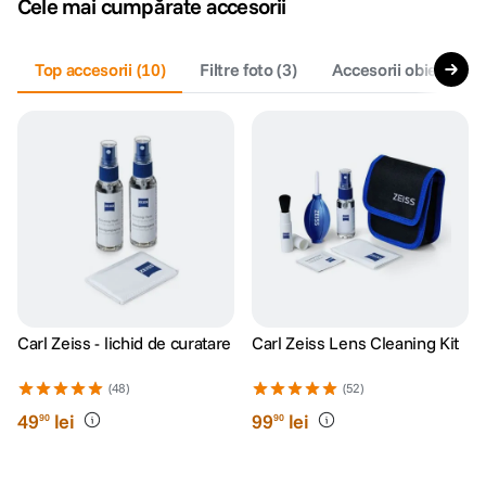
Cele mai cumpărate accesorii
canon sx740 hs
5
.
Top accesorii
(
10
)
Filtre foto
(
3
)
Accesorii obiective f
lavaliera
6
.
card memorie
7
.
ulanzi
8
.
insta 360
9
.
godox
10
.
Carl Zeiss - lichid de curatare
Carl Zeiss Lens Cleaning Kit
(48)
(52)
49
lei
99
lei
90
90