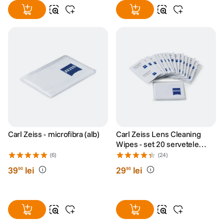
Carl Zeiss - microfibra (alb)
Carl Zeiss Lens Cleaning
Wipes - set 20 servetele
umede
(6)
(24)
39
lei
29
lei
90
90