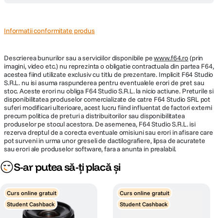
Parasolar inclus
Da
Informatii conformitate produs
DIMENSIUNE / GREUTATE:
Descrierea bunurilor sau a serviciilor disponibile pe
www.f64.ro
(prin
imagini, video etc.) nu reprezinta o obligatie contractuala din partea F64,
Diametru
acestea fiind utilizate exclusiv cu titlu de prezentare. Implicit F64 Studio
66.6 cm
maxim
S.R.L. nu isi asuma raspunderea pentru eventualele erori de pret sau
stoc. Aceste erori nu obliga F64 Studio S.R.L. la nicio actiune. Preturile si
disponibilitatea produselor comercializate de catre F64 Studio SRL pot
Lungime
69.5 mm
suferi modificari ulterioare, acest lucru fiind influentat de factori externi
precum politica de preturi a distribuitorilor sau disponibilitatea
Greutate
219g
produselor pe stocul acestora. De asemenea, F64 Studio S.R.L. isi
rezerva dreptul de a corecta eventuale omisiuni sau erori in afisare care
pot surveni in urma unor greseli de dactilografiere, lipsa de acuratete
sau erori ale produselor software, fara a anunta in prealabil.
DETALII PRODUCATOR
S-ar putea să-ți placă și
Cod producator
SEL15F14G.SYX SEL15F14G
Curs online gratuit
Curs online gratuit
Student Cashback
Student Cashback