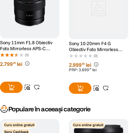
Sony 11mm F1.8 Obiectiv
Sony 10-20mm F4 G
Foto Mirrorless APS-C
Obiectiv Foto Mirrorless
Montura E
APS-C Montura E
(3)
(0)
2
.
799
lei
99
2
.
999
lei
99
PRP:
3
.
699
lei
99
Populare în aceeași categorie
Curs online gratuit
Curs online gratuit
Sony Cashback