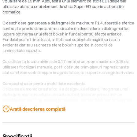
vizualizare de 15 mm. Apoi, aditia unui element de sticla ED (dispersie
ultra scazuta) si a unui element de sticla Super ED suprima aberatiile
cromatice.
O deschidere generoasa a diafragmei de maximum F1.4, aberatiile sferice
controlate precis si mecanismul circular de deschidere a diafragmei fac
usoara obtinerea unui efect bokeh in fundal pentru efecte artistice.
Fundalul poate fi incetosat, astfel incat subiectul imaginii sa iasa in
evidenta clar sau sa creeze sfere bokeh superbe in conditii de
luminozitate scazuta.
Cu o distanta focala minima de 0.17 metri si un zoom maxim de 0.15x la
utilizarea focalizarii manuale, pot fi obtinute prim-planuri impresionante
atat cand vine vorba despre imagini statice, cat si pentru inregistrari video.
Compact si usor pentru mobilitate excelenta
Utilizarea elementelor asferice si a design-ului eficient, integrarea unei
diafragme mari si rezolutia crescuta au fost aduse impreuna intr-un
obiectiv usor, de 219g care are un diametru de doar 66.6 mm si o lungime
de 69.5 mm. Un unghi larg de vizualizare, dimensiunile compacte si
Arată descrierea completă
greutatea scazuta fac obiectivul ideal pentru a fotografia cerul instelat,
peisaje, arhitectura si scene de interior, dar si subiecti care necesita
mobilitate sporita, precum sportivi.
Mai mult, un mecanism intern de focalizare inseamna ca lungimea
Specificații