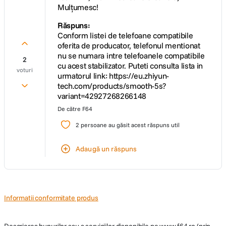
Mulțumesc!
Răspuns:
Urmarire inteligenta
Conform listei de telefoane compatibile
oferita de producator, telefonul mentionat
Lasati SmartFollow sa lucreze pentru a pune obiectul dorit in lumina
nu se numara intre telefoanele compatibile
reflectoarelor. Puteti controla de la distanta camera pur si simplu prin
2
cu acest stabilizator. Puteti consulta lista in
gesturi cu mana.
voturi
urmatorul link: https://eu.zhiyun-
tech.com/products/smooth-5s?
variant=42927268266148
De către
F64
2
persoane au găsit acest răspuns util
Adaugă un răspuns
Informatii conformitate produs