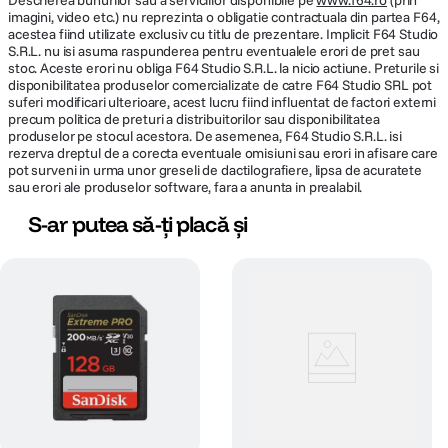
Descrierea bunurilor sau a serviciilor disponibile pe
www.f64.ro
(prin
imagini, video etc.) nu reprezinta o obligatie contractuala din partea F64,
acestea fiind utilizate exclusiv cu titlu de prezentare. Implicit F64 Studio
S.R.L. nu isi asuma raspunderea pentru eventualele erori de pret sau
Aplicatii atat pentru incepatori, cat si pentru profesionisti
stoc. Aceste erori nu obliga F64 Studio S.R.L. la nicio actiune. Preturile si
ZHIYUN va pune la dispozitie doua aplicatii, ZY Cami si StaCam, dedicate
disponibilitatea produselor comercializate de catre F64 Studio SRL pot
filmarii cu smartphone-ul. Alegeti aplicatia care se potriveste nevoilor dvs.
suferi modificari ulterioare, acest lucru fiind influentat de factori externi
si lasati AI sa lucreze.
precum politica de preturi a distribuitorilor sau disponibilitatea
Modele de filmare AI
produselor pe stocul acestora. De asemenea, F64 Studio S.R.L. isi
ZY Cami Video Editor
rezerva dreptul de a corecta eventuale omisiuni sau erori in afisare care
Smart Follow
pot surveni in urma unor greseli de dactilografiere, lipsa de acuratete
LiveStream Master
sau erori ale produselor software, fara a anunta in prealabil.
Editare online
Aplicatie StaCam avansata
S-ar putea să-ți placă și
!Unele dintre functii sunt disponibile doar pentru membrii ZY Prime.
COMPATIBILITATE SMARTPHONE
Huawei
Mate 50 Pro, Mate 40 Pro+, Mate 40 Pro,
Mate 30 Pro, Mate 30, Mate 20 Pro, P40
Pro+, P30 Pro, P30, P20, Nova 9, Nova 10
Pro, Nova 8 Pro, Nova 7 Pro, Nova 5 Pro