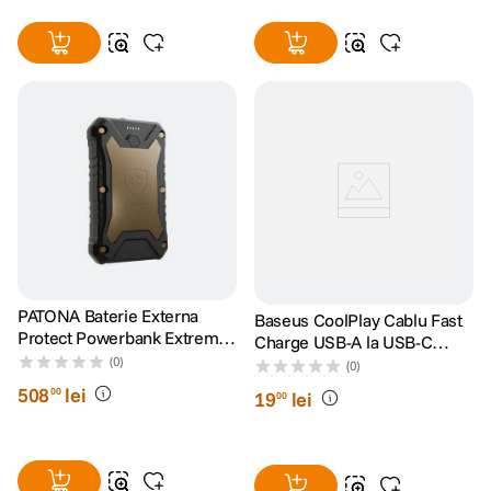
PATONA Baterie Externa
Baseus CoolPlay Cablu Fast
Protect Powerbank Extreme
Charge USB-A la USB-C
100 PD65W 27.000mAh
(0)
100W 1m Alb
(0)
Wireless
508
lei
00
19
lei
00