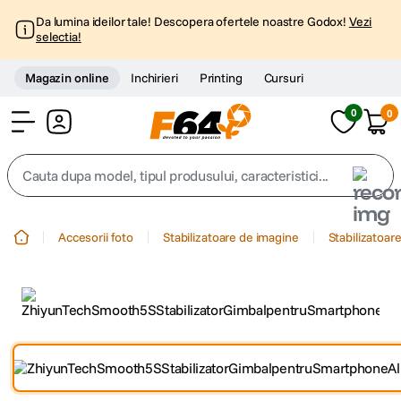
Da lumina ideilor tale! Descopera ofertele noastre Godox!
Vezi
selectia!
Magazin online
Inchirieri
Printing
Cursuri
0
0
Cont
Cauta dupa model, tipul produsului, caracteristici...
Top Cautari
Accesorii foto
Stabilizatoare de imagine
Stabilizatoare
canon g7x
1
.
trepied
2
.
trepied telefon
3
.
peak design
4
.