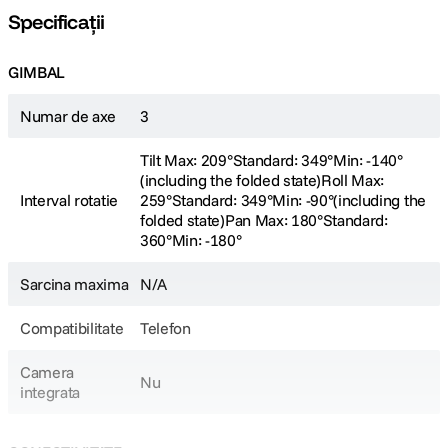
Specificații
GIMBAL
Structura ortogonala cu 3 axe
Numar de axe
3
SMOOTH 5S se remarca prin structura sa profesionala cu 3 axe de
pivotare care va ofera mai multe posibilitati cu o viziune mai mare.
Tilt Max: 209°Standard: 349°Min: -140°
Spatiul mai larg dintre fiecare axa faciliteaza filmarea in unghiuri joase si
(including the folded state)Roll Max:
super largi, permitandu-va sa dati frau liber creativitatii.
Interval rotatie
259°Standard: 349°Min: -90°(including the
folded state)Pan Max: 180°Standard:
360°Min: -180°
Motor robust performant
Sarcina maxima
N/A
Motoarele magnetice din otel cu algoritmi modernizati sustine ferm
telefoanele mobile de dimensiuni mari. Clema mai larga a telefonului
Compatibilitate
Telefon
suporta optiuni de lentile externe.
Camera
Nu
integrata