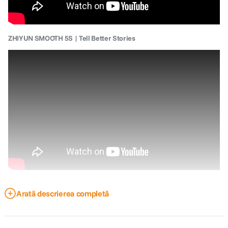
ZHIYUN SMOOTH 5S | Tell Better Stories
Arată descrierea completă
Imbunatatit cu o lumina de umplere puternica incorporata si intruchipand
spiritul Make-It-Real, SMOOTH 5S ofera un mod integrat si simplificat de a
filma pentru toata lumea. Cu designul clasic cu 3 axe, puteti crea continut
inspirat fara limitari de unghiuri.