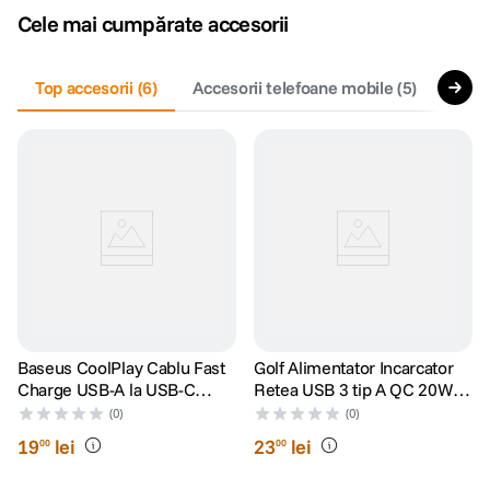
Cele mai cumpărate accesorii
canon sx740 hs
5
.
Top accesorii
(
6
)
Accesorii telefoane mobile
(
5
)
Trep
lavaliera
6
.
ulanzi
7
.
godox
8
.
card memorie
9
.
nou
10
.
Baseus CoolPlay Cablu Fast
Golf Alimentator Incarcator
Charge USB-A la USB-C
Retea USB 3 tip A QC 20W
100W 1m Negru
Alb
(0)
(0)
19
lei
23
lei
00
00