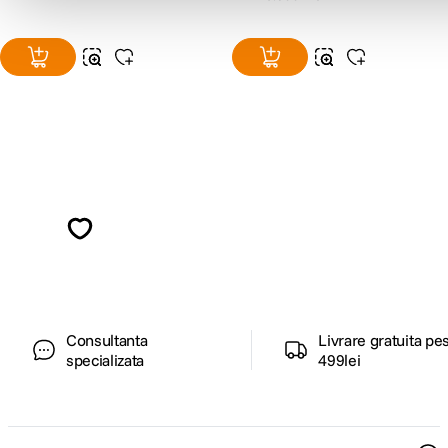
Alatura-te comunitatii creatorilor
Descopera inspiratie, recomandari utile,
ghiduri foto-video si oferte pregatite special
pentru tine.
Consultanta
Livrare gratuita pe
specializata
499lei