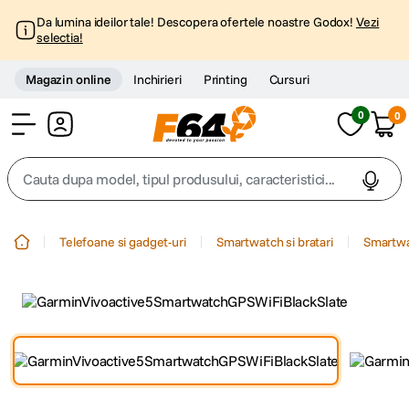
Da lumina ideilor tale! Descopera ofertele noastre Godox!
Vezi
selectia!
Magazin online
Inchirieri
Printing
Cursuri
0
0
Cont
Cauta dupa model, tipul produsului, caracteristici...
Top Cautari
Telefoane si gadget-uri
Smartwatch si bratari
Smartw
canon g7x
1
.
trepied
2
.
trepied telefon
3
.
peak design
4
.