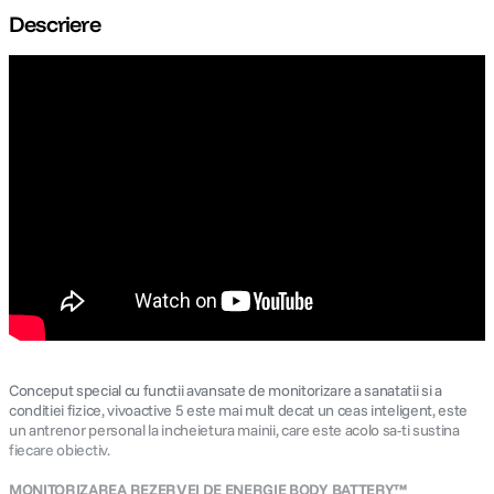
Descriere
canon sx740 hs
5
.
lavaliera
6
.
sony fx
7
.
card memorie
8
.
dji mic mini
9
.
dji osmo
10
.
Conceput special cu functii avansate de monitorizare a sanatatii si a
conditiei fizice, vivoactive 5 este mai mult decat un ceas inteligent, este
un antrenor personal la incheietura mainii, care este acolo sa-ti sustina
fiecare obiectiv.
MONITORIZAREA REZERVEI DE ENERGIE BODY BATTERY™