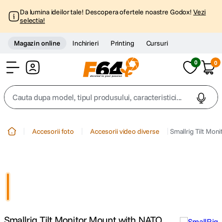
Da lumina ideilor tale! Descopera ofertele noastre Godox!
Vezi
selectia!
Magazin online
Inchirieri
Printing
Cursuri
0
0
Cont
Cauta dupa model, tipul produsului, caracteristici...
Top Cautari
Accesorii foto
Accesorii video diverse
Smallrig Tilt Mo
canon g7x
1
.
trepied
2
.
trepied telefon
3
.
Smallrig Tilt Monitor Mount with NATO
peak design
4
.