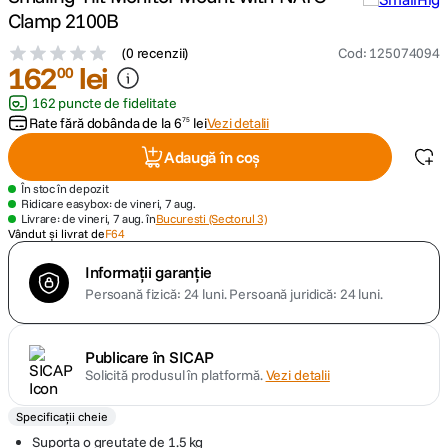
Clamp 2100B
lavaliera
5
.
(
0 recenzii
)
Cod
:
125074094
162
lei
00
canon sx740 hs
6
.
162 puncte de fidelitate
Rate fără dobânda de la
6
lei
Vezi detalii
75
card memorie
7
.
Adaugă în coș
sony fx
8
.
În stoc în depozit
Ridicare easybox: de vineri, 7 aug.
Livrare: de vineri, 7 aug. în
Bucuresti (Sectorul 3)
dji mic mini
Vândut și livrat de
F64
9
.
Informații garanție
dji osmo pocket 4
10
.
Persoană fizică: 24 luni.
Persoană juridică: 24 luni.
Publicare în SICAP
Solicită produsul în platformă.
Vezi detalii
Specificații cheie
Suporta o greutate de 1.5 kg