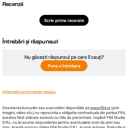
Recenzii
Scrie prima recenzie
Întrebări și răspunsuri
Nu găsești răspunsul pe care îl cauți?
Pune o întrebare
Informatii conformitate produs
Descrierea bunurilor sau a serviciilor disponibile pe
www.f64.ro
(prin
imagini, video etc.) nu reprezinta o obligatie contractuala din partea F64,
acestea fiind utilizate exclusiv cu titlu de prezentare. Implicit F64 Studio
S.R.L. nu isi asuma raspunderea pentru eventualele erori de pret sau
stoc. Aceste erori nu obliga F64 Studio S.R.L. la nicio actiune. Preturile si