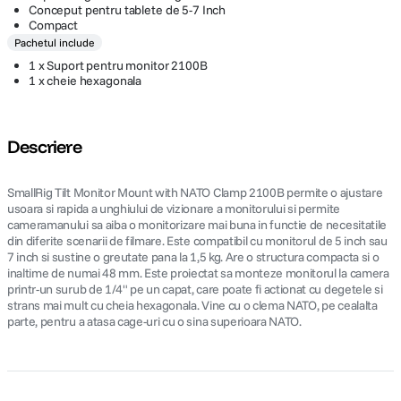
Conceput pentru tablete de 5-7 Inch
Compact
Pachetul include
1 x Suport pentru monitor 2100B
1 x cheie hexagonala
Descriere
SmallRig Tilt Monitor Mount with NATO Clamp 2100B permite o ajustare
usoara si rapida a unghiului de vizionare a monitorului si permite
cameramanului sa aiba o monitorizare mai buna in functie de necesitatile
din diferite scenarii de filmare. Este compatibil cu monitorul de 5 inch sau
7 inch si sustine o greutate pana la 1,5 kg. Are o structura compacta si o
inaltime de numai 48 mm. Este proiectat sa monteze monitorul la camera
printr-un surub de 1/4" pe un capat, care poate fi actionat cu degetele si
strans mai mult cu cheia hexagonala. Vine cu o clema NATO, pe cealalta
parte, pentru a atasa cage-uri cu o sina superioara NATO.