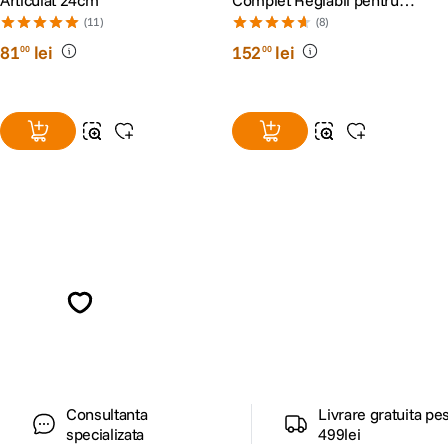
Articulat 24cm
Complet Reglabil pentru
Monitor cu Patina Cold Shoe
(11)
(8)
81
lei
152
lei
00
00
Alatura-te comunitatii creatorilor
Descopera inspiratie, recomandari utile,
ghiduri foto-video si oferte pregatite special
pentru tine.
Consultanta
Livrare gratuita pe
specializata
499lei