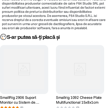
disponibilitatea produselor comercializate de catre F64 Studio SRL pot
suferi modificari ulterioare, acest lucru fiind influentat de factori externi
precum politica de preturi a distribuitorilor sau disponibilitatea
produselor pe stocul acestora. De asemenea, F64 Studio S.R.L. isi
rezerva dreptul de a corecta eventuale omisiuni sau erori in afisare care
pot surveni in urma unor greseli de dactilografiere, lipsa de acuratete
sau erori ale produselor software, fara a anunta in prealabil.
S-ar putea să-ți placă și
SmallRig 2906 Suport
Smallrig 1092 Cheese Plate
Monitor cu Sistem de
Multifunctional 15x8x1cm
Montare cu Clema NATO
(6)
(0)