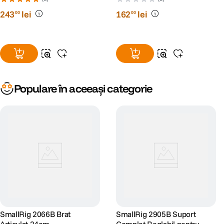
243
lei
162
lei
00
00
Populare în aceeași categorie
SmallRig 2066B Brat
SmallRig 2905B Suport