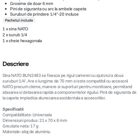
Grosime de doar 6 mm
Pini de siguranta cu arc la ambele capete
Suruburi de prindere 1/4"-20 incluse
Pachetul include
1 x sina NATO
2 x surub 1/4
1 x cheie hexagonala
Descriere
Sina NATO BUN2483 se fixeaza pe rigul camerei cu ajutorul a doua
suruburi 1/4'. Are o lungime de 70 mm si este compatibil cu accesorii
NATO precum cleme, manere si suporturi pentru monitoare, permitand
atasarea si detasarea rapida a componentelor rigului. Pinii de siguranta de
la capete impiedica alunecarea accidentala a accesoriilor.
Specificatii
Compatibilitate: Universala
Dimensiuni produs: 21 x 70 x 6 mm
Greutate neta: 17 g
Materiale: aliaj de aluminiu