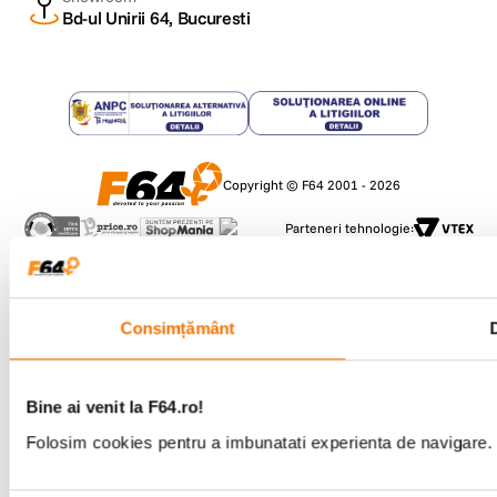
Bd-ul Unirii 64, Bucuresti
Copyright © F64 2001 - 2026
Parteneri tehnologie:
Consimțământ
D
Bine ai venit la F64.ro!
Folosim cookies pentru a imbunatati experienta de navigare. P