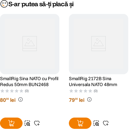
S-ar putea să-ți placă și
SmallRig Sina NATO cu Profil
SmallRig 2172B Sina
Redus 50mm BUN2468
Universala NATO 48mm
(0)
(0)
80
lei
79
lei
00
00