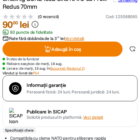
Redus 70mm
canon sx740 hs
5
.
(
0 recenzii
)
Cod
:
125088065
90
lei
00
lavaliera
6
.
90 puncte de fidelitate
Rate fără dobânda de la
3
lei
Vezi detalii
75
card memorie
7
.
Adaugă în coș
ulanzi
8
.
În stoc de la furnizor
Ridicare easybox: de marți, 18 aug.
Livrare: de marți, 18 aug. în
Bucuresti (Sectorul 3)
insta 360
Vândut și livrat de
F64
9
.
Informații garanție
godox
10
.
Persoană fizică: 24 luni.
Persoană juridică: 24 luni.
Publicare în SICAP
Solicită produsul în platformă.
Vezi detalii
Specificații cheie
Compatibila cu cleme NATO pentru eliberare rapida