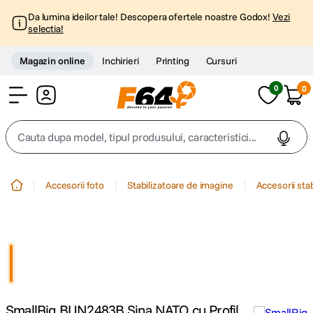
Da lumina ideilor tale! Descopera ofertele noastre Godox!
Vezi
selectia!
Magazin online
Inchirieri
Printing
Cursuri
0
0
Cont
Cauta dupa model, tipul produsului, caracteristici...
Top Cautari
Accesorii foto
Stabilizatoare de imagine
Accesorii sta
canon g7x
1
.
trepied
2
.
trepied telefon
3
.
SmallRig BUN2483B Sina NATO cu Profil
peak design
4
.