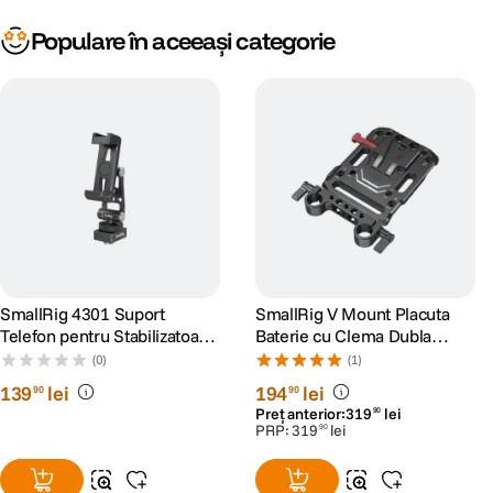
Populare în aceeași categorie
SmallRig 4301 Suport
SmallRig V Mount Placuta
Telefon pentru Stabilizatoare
Baterie cu Clema Dubla
DJI
15mm
(0)
(1)
139
lei
194
lei
90
90
Preț anterior:
319
lei
90
PRP:
319
lei
90