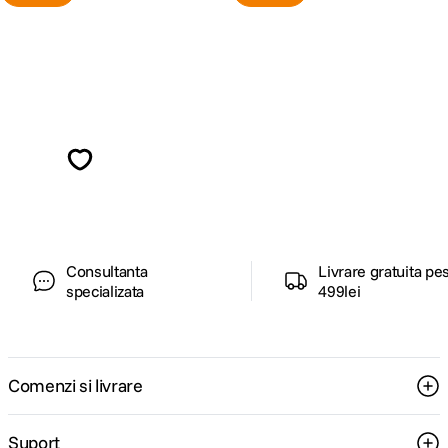
Alatura-te comunitatii creatorilor
Descopera inspiratie, recomandari utile,
ghiduri foto-video si oferte pregatite special
pentru tine.
Consultanta
Livrare gratuita pe
specializata
499lei
Comenzi si livrare
Suport