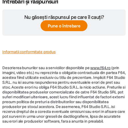
Întrebări și răspunsuri
Nu găsești răspunsul pe care îl cauți?
Pune o întrebare
Informatii conformitate produs
Descrierea bunurilor sau a serviciilor disponibile pe
www.f64.ro
(prin
imagini, video etc.) nu reprezinta o obligatie contractuala din partea F64,
acestea fiind utilizate exclusiv cu titlu de prezentare. Implicit F64 Studio
S.R.L. nu isi asuma raspunderea pentru eventualele erori de pret sau
stoc. Aceste erori nu obliga F64 Studio S.R.L. la nicio actiune. Preturile si
disponibilitatea produselor comercializate de catre F64 Studio SRL pot
suferi modificari ulterioare, acest lucru fiind influentat de factori externi
precum politica de preturi a distribuitorilor sau disponibilitatea
produselor pe stocul acestora. De asemenea, F64 Studio S.R.L. isi
rezerva dreptul de a corecta eventuale omisiuni sau erori in afisare care
pot surveni in urma unor greseli de dactilografiere, lipsa de acuratete
sau erori ale produselor software, fara a anunta in prealabil.