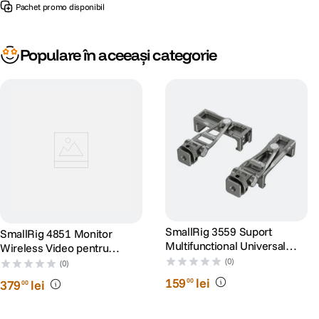
Pachet promo disponibil
Populare în aceeași categorie
SmallRig 3559 Suport
SmallRig 4851 Monitor
Multifunctional Universal
Wireless Video pentru
Metalic pentru Smartphone
Phone Vlog Kit
(0)
(0)
159
lei
00
379
lei
00