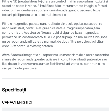
Filtrele ND (neutral density) ofera un control mai fin asupra luminozitatii si
a ratei de cadre in video. Filtrul Black Mist imbunatateste imaginile foto si
video prin evidentierea subtila a luminilor, adaugand o usoara difuzie
texturii pielii pentru un aspect mai cinematic.
Filtrele magnetice patrate sunt realizate din sticla optica, cu acoperire
nano multistrat, pentru a asigura o calitate a imaginii impecabila, fara
compromisuri. Acestea se fixeaza rapid si sigur pe baza magnetica,
permitand un control creativ fluid. Se pot suprapune mai multe filtre, insa
nu se recomanda utilizarea a mai mult de doua filtre pe obiectivul ultra-
wide 0.5x pentru a evita vignetarea.
Nota:
Sistemul magnetic nu reprezinta un mecanism de blocare mecanica
si nu este recomandat pentru utilizare in conditii de vibratii puternice sau
flux de aer la viteza mare, cum ar fi ciclismul, utilizarea cu suporturi auto
sau pe montagne russe.
Specificații
CARACTERISTICI