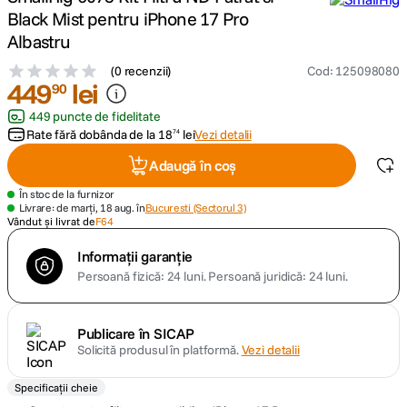
Black Mist pentru iPhone 17 Pro
canon sx740 hs
Albastru
5
.
(
0 recenzii
)
Cod
:
125098080
lavaliera
449
6
.
lei
90
449 puncte de fidelitate
card memorie
7
.
Rate fără dobânda de la
18
lei
Vezi detalii
74
Adaugă în coș
ulanzi
8
.
În stoc de la furnizor
Livrare: de marți, 18 aug. în
Bucuresti (Sectorul 3)
insta 360
9
.
Vândut și livrat de
F64
godox
Informații garanție
10
.
Persoană fizică: 24 luni.
Persoană juridică: 24 luni.
Publicare în SICAP
Solicită produsul în platformă.
Vezi detalii
Specificații cheie