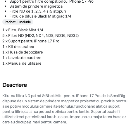
Suport pentru filtre compatibil cu iPhone 17 Pro
Sistem de prindere magnetica
Filtre ND de 1, 2, 3, 4 si 5 stopuri
Filtru de difuzie Black Mist grad 1/4
Pachetul include
1 x Filtru Black Mist 1/4
5 x Filtre ND (ND2, ND4, ND8, ND16, ND32)
2 x Suport pentru iPhone 17 Pro
1 x Kit de curatare
1 x Husa de depozitare
1 x Laveta de curatare
1 x Manual de utilizare
Descriere
Kitul cu filtru ND patrat & Black Mist pentru iPhone 17 Pro de la SmallRig
dispune de un sistem de prindere magnetica proiectat cu precizie pentru
a se potrivi modulului camerei telefonului, functionand atat ca suport
pentru filtre, cat si ca protectie zilnica pentru lentile. Suportul poate fi
utilizat direct pe telefonul fara husa sau impreuna cu majoritatea huselor
care au decupaje mari pentru camera.