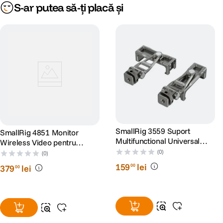
S-ar putea să-ți placă și
SmallRig 3559 Suport
SmallRig 4851 Monitor
Multifunctional Universal
Wireless Video pentru
Metalic pentru Smartphone
Phone Vlog Kit
(0)
(0)
159
lei
00
379
lei
00