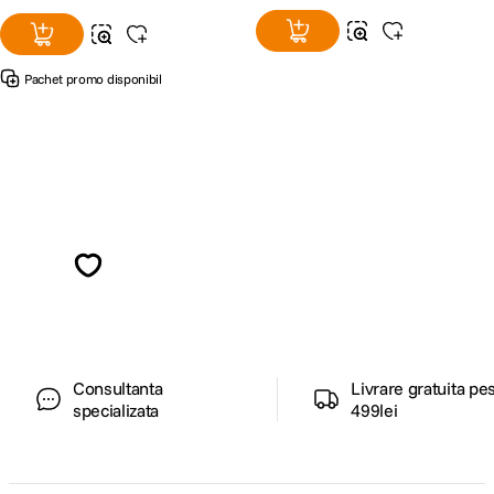
Pachet promo disponibil
Alatura-te comunitatii creatorilor
Descopera inspiratie, recomandari utile,
ghiduri foto-video si oferte pregatite special
pentru tine.
Consultanta
Livrare gratuita pe
specializata
499lei