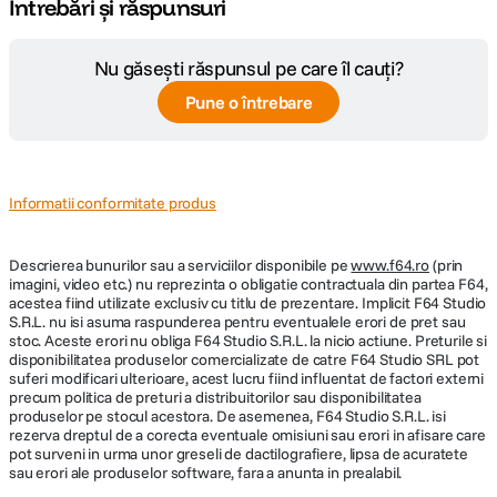
Întrebări și răspunsuri
Nu găsești răspunsul pe care îl cauți?
Pune o întrebare
Informatii conformitate produs
Descrierea bunurilor sau a serviciilor disponibile pe
www.f64.ro
(prin
imagini, video etc.) nu reprezinta o obligatie contractuala din partea F64,
acestea fiind utilizate exclusiv cu titlu de prezentare. Implicit F64 Studio
S.R.L. nu isi asuma raspunderea pentru eventualele erori de pret sau
stoc. Aceste erori nu obliga F64 Studio S.R.L. la nicio actiune. Preturile si
disponibilitatea produselor comercializate de catre F64 Studio SRL pot
suferi modificari ulterioare, acest lucru fiind influentat de factori externi
precum politica de preturi a distribuitorilor sau disponibilitatea
produselor pe stocul acestora. De asemenea, F64 Studio S.R.L. isi
rezerva dreptul de a corecta eventuale omisiuni sau erori in afisare care
pot surveni in urma unor greseli de dactilografiere, lipsa de acuratete
sau erori ale produselor software, fara a anunta in prealabil.