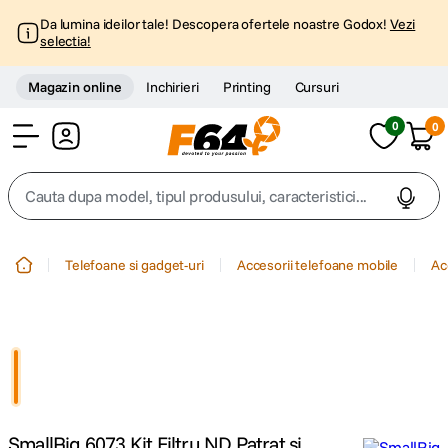
Da lumina ideilor tale! Descopera ofertele noastre Godox!
Vezi
selectia!
Magazin online
Inchirieri
Printing
Cursuri
0
0
Cont
Cauta dupa model, tipul produsului, caracteristici...
Top Cautari
Telefoane si gadget-uri
Accesorii telefoane mobile
Ac
canon g7x
1
.
trepied
2
.
trepied telefon
3
.
SmallRig 6073 Kit Filtru ND Patrat si
peak design
4
.