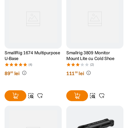
SmallRig 1674 Multipurpose
Smallrig 3809 Monitor
U-Base
Mount Lite cu Cold Shoe
(4)
(2)
89
lei
111
lei
00
00