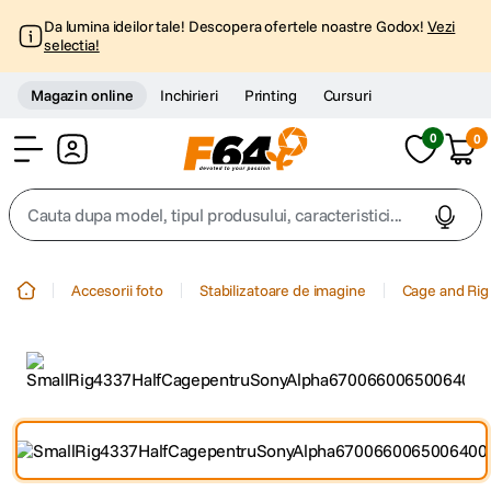
Da lumina ideilor tale! Descopera ofertele noastre Godox!
Vezi
selectia!
Magazin online
Inchirieri
Printing
Cursuri
0
0
Cont
Cauta dupa model, tipul produsului, caracteristici...
Top Cautari
Accesorii foto
Stabilizatoare de imagine
Cage and Rig
canon g7x
1
.
trepied
2
.
trepied telefon
3
.
peak design
4
.