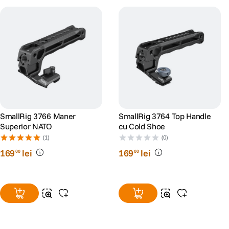
SmallRig 3766 Maner
SmallRig 3764 Top Handle
Superior NATO
cu Cold Shoe
(1)
(0)
169
lei
169
lei
00
00