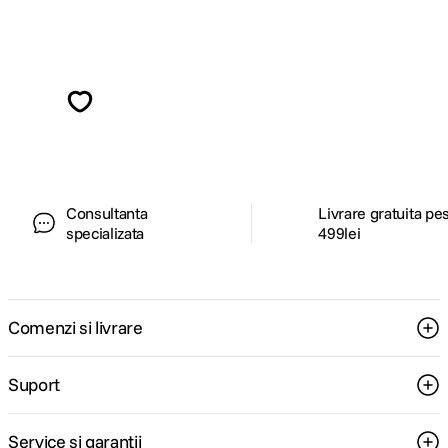
Alatura-te comunitatii creatorilor
Descopera inspiratie, recomandari utile,
ghiduri foto-video si oferte pregatite special
pentru tine.
Consultanta
Livrare gratuita pe
specializata
499lei
Comenzi si livrare
Suport
Service si garantii