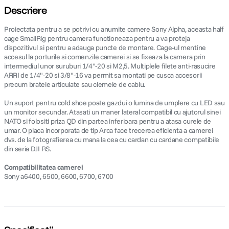
Descriere
Proiectata pentru a se potrivi cu anumite camere Sony Alpha, aceasta half
cage SmallRig pentru camera functioneaza pentru a va proteja
dispozitivul si pentru a adauga puncte de montare. Cage-ul mentine
accesul la porturile si comenzile camerei si se fixeaza la camera prin
intermediul unor suruburi 1/4"-20 si M2,5. Multiplele filete anti-rasucire
ARRI de 1/4"-20 si 3/8"-16 va permit sa montati pe cusca accesorii
precum bratele articulate sau clemele de cablu.
Un suport pentru cold shoe poate gazdui o lumina de umplere cu LED sau
un monitor secundar. Atasati un maner lateral compatibil cu ajutorul sinei
NATO si folositi priza QD din partea inferioara pentru a atasa curele de
umar. O placa incorporata de tip Arca face trecerea eficienta a camerei
dvs. de la fotografierea cu mana la cea cu cardan cu cardane compatibile
din seria DJI RS.
Compatibilitatea camerei
Sony a6400, 6500, 6600, 6700, 6700