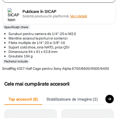
Publicare în SICAP
Solicită produsul în platformă.
Vezi detalii
Specificații cheie
Suruburi pentru camera de 1/4"-20 si M2.5
Mentine accesul la porturi si comenzi
Filete multiple de 1/4"-20 si 3/8"-16
Suport cold shoe, sina NATO, priza QDi
Dimensiune 94 x 91 x 53.8 mm
Greutate 104 g
Pachetul include
SmallRig 4337 Half Cage pentru Sony Alpha 6700/6600/6500/6400
Cele mai cumpărate accesorii
Top accesorii
(
8
)
Stabilizatoare de imagine
(
2
)
Acceso