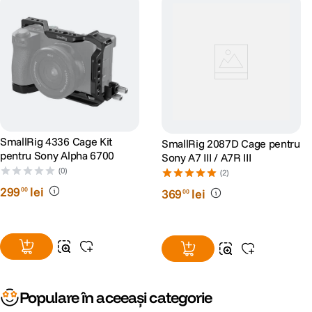
SmallRig 4336 Cage Kit
SmallRig 2087D Cage pentru
pentru Sony Alpha 6700
Sony A7 III / A7R III
(0)
(2)
299
lei
00
369
lei
00
Populare în aceeași categorie