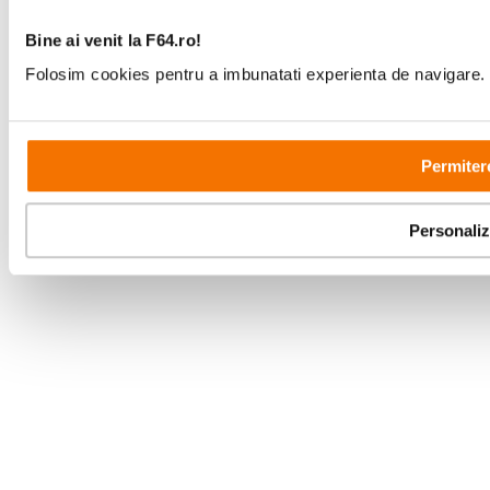
Bine ai venit la F64.ro!
Folosim cookies pentru a imbunatati experienta de navigare. P
Copyright © F64 2001 - 2026
Parteneri tehnologie:
Permiter
Personali