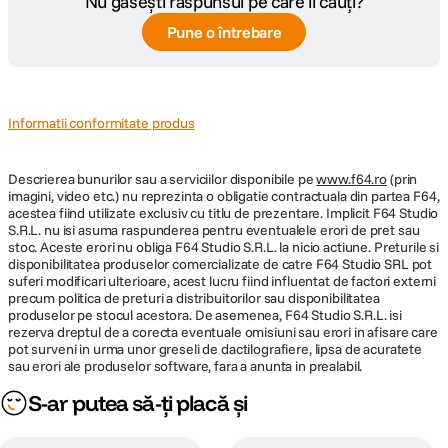
Nu găsești răspunsul pe care îl cauți?
Pune o întrebare
Informatii conformitate produs
Descrierea bunurilor sau a serviciilor disponibile pe
www.f64.ro
(prin
imagini, video etc.) nu reprezinta o obligatie contractuala din partea F64,
acestea fiind utilizate exclusiv cu titlu de prezentare. Implicit F64 Studio
S.R.L. nu isi asuma raspunderea pentru eventualele erori de pret sau
stoc. Aceste erori nu obliga F64 Studio S.R.L. la nicio actiune. Preturile si
disponibilitatea produselor comercializate de catre F64 Studio SRL pot
suferi modificari ulterioare, acest lucru fiind influentat de factori externi
precum politica de preturi a distribuitorilor sau disponibilitatea
produselor pe stocul acestora. De asemenea, F64 Studio S.R.L. isi
rezerva dreptul de a corecta eventuale omisiuni sau erori in afisare care
pot surveni in urma unor greseli de dactilografiere, lipsa de acuratete
sau erori ale produselor software, fara a anunta in prealabil.
S-ar putea să-ți placă și