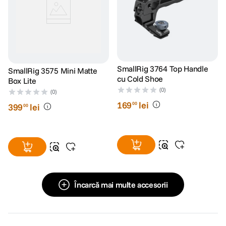
SmallRig 3764 Top Handle
SmallRig 3575 Mini Matte
cu Cold Shoe
Box Lite
(0)
(0)
169
lei
00
399
lei
00
Încarcă mai multe accesorii