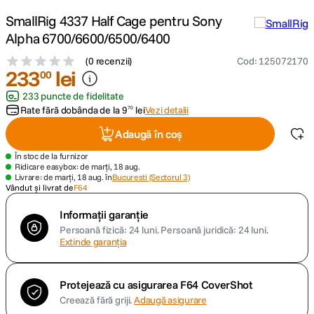
SmallRig 4337 Half Cage pentru Sony
canon sx740 hs
5
.
Alpha 6700/6600/6500/6400
(
0 recenzii
)
Cod
:
125072170
lavaliera
6
.
233
lei
00
233 puncte de fidelitate
card memorie
7
.
Rate fără dobânda de la
9
lei
Vezi detalii
70
dji mic mini
8
.
Adaugă în coș
În stoc de la furnizor
dji osmo
9
.
Ridicare easybox: de marți, 18 aug.
Livrare: de marți, 18 aug. în
Bucuresti (Sectorul 3)
Vândut și livrat de
F64
insta 360
10
.
Informații garanție
Persoană fizică: 24 luni.
Persoană juridică: 24 luni.
Extinde garanția
Protejează cu asigurarea F64 CoverShot
Creează fără griji.
Adaugă asigurare