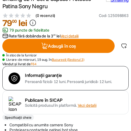
Patina Sony Negru
canon sx740 hs
5
.
(
0 recenzii
)
Cod
:
125098863
79
lei
00
lavaliera
6
.
79 puncte de fidelitate
Rate fără dobânda de la
3
lei
Vezi detalii
29
godox
7
.
Adaugă în coș
ulanzi
8
.
În stoc de la furnizor
Livrare: de miercuri, 19 aug. în
Bucuresti (Sectorul 3)
Vândut și livrat de
F64
card memorie
9
.
Informații garanție
Persoană fizică: 12 luni.
Persoană juridică: 12 luni.
nou
10
.
Publicare în SICAP
Solicită produsul în platformă.
Vezi detalii
Specificații cheie
Compatibil cu anumite camere Sony
Protejeaza contactele patinei hot shoe