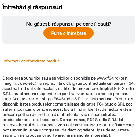
Întrebări și răspunsuri
Nu găsești răspunsul pe care îl cauți?
Pune o întrebare
Informatii conformitate produs
Descrierea bunurilor sau a serviciilor disponibile pe
www.f64.ro
(prin
imagini, video etc.) nu reprezinta o obligatie contractuala din partea F64,
acestea fiind utilizate exclusiv cu titlu de prezentare. Implicit F64 Studio
S.R.L. nu isi asuma raspunderea pentru eventualele erori de pret sau
stoc. Aceste erori nu obliga F64 Studio S.R.L. la nicio actiune. Preturile si
disponibilitatea produselor comercializate de catre F64 Studio SRL pot
suferi modificari ulterioare, acest lucru fiind influentat de factori externi
precum politica de preturi a distribuitorilor sau disponibilitatea
produselor pe stocul acestora. De asemenea, F64 Studio S.R.L. isi
rezerva dreptul de a corecta eventuale omisiuni sau erori in afisare care
pot surveni in urma unor greseli de dactilografiere, lipsa de acuratete
sau erori ale produselor software, fara a anunta in prealabil.