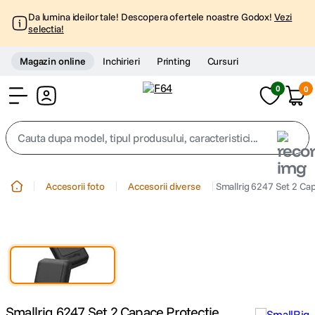
Da lumina ideilor tale! Descopera ofertele noastre Godox!
Vezi
selectia!
Magazin online
Inchirieri
Printing
Cursuri
0
0
Cont
Cauta dupa model, tipul produsului, caracteristici...
Top Cautari
Accesorii foto
Accesorii diverse
Smallrig 6247 Set 2 Ca
canon g7x
1
.
trepied
2
.
trepied telefon
3
.
Smallrig 6247 Set 2 Capace Protectie
peak design
4
.