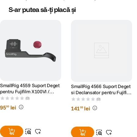
S-ar putea să-ți placă și
SmallRig 4559 Suport Deget
SmallRig 4566 Suport Deget
pentru Fujifilm X100VI /
si Declansator pentru Fujifilm
X100V Negru
X100VI / X100V Argintiu
(0)
(0)
95
lei
00
141
lei
00