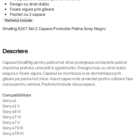
Design cu strat dublu
Fixare sigura prin glisare
Pachet cu 2 capace
Pachetul include
Smallrig 6247 Set 2 Capace Protectie Patina Sony Negru
Descriere
Capacul SmallRig pentru patina hot shoe protejeaza contactele patinei
impotriva prafului, umezelii si zgarieturilor. Designul sau cu strat dublu
asigura o fixare sigura. Capacul se monteaza si se demonteaza prin
glisare pe patina hot shoe. Acest capac este proiectat pentru utilizare fara
cusca pentru camera. Pachetul include doua capace.
Compatibilitate
Sony a1
Sony a1 II
Sony a9 III
Sony a7 IV
Sony a7 V
Sony a7S III
Sony a7R IV