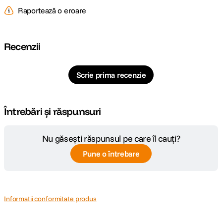
Raportează o eroare
Dimensiuni
84.8 x 70.0 x 29.9mm
Greutate
57gr
Recenzii
DETALII PRODUCATOR
Scrie prima recenzie
Cod producator
5492
Întrebări și răspunsuri
Nu găsești răspunsul pe care îl cauți?
Pune o întrebare
Informatii conformitate produs