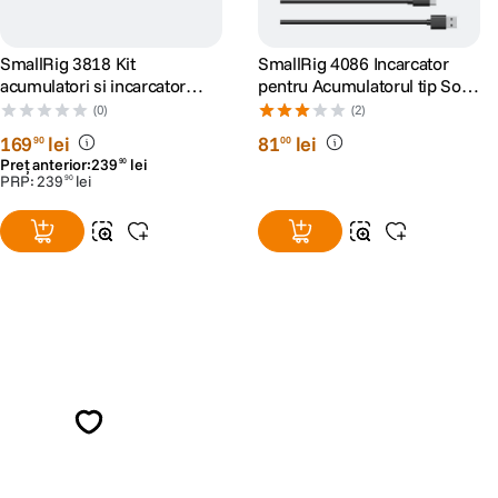
SmallRig 3818 Kit
SmallRig 4086 Incarcator
acumulatori si incarcator
pentru Acumulatorul tip Sony
pentru Sony NP-FW50
NP-F970
(0)
(2)
169
lei
81
lei
90
00
Preț anterior:
239
lei
90
PRP:
239
lei
90
Alatura-te comunitatii creatorilor
Descopera inspiratie, recomandari utile,
ghiduri foto-video si oferte pregatite special
pentru tine.