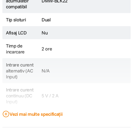
acumulator
DMW-BLK22
compatibil
Tip sloturi
Dual
Afisaj LCD
Nu
Timp de
2 ore
incarcare
Intrare curent
alternativ (AC
N/A
Input)
Intrare curent
continuu (DC
5 V / 2 A
Input)
Vezi mai multe specificații
Port USB
Da
CARACTERISTICI FIZICE: