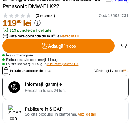
Panasonic DMW-BLK22
canon sx740 hs
5
.
(
0 recenzii
)
Cod
:
125094231
119
lei
90
lavaliera
6
.
119 puncte de fidelitate
Rate fără dobânda de la
4
lei
Vezi detalii
99
card memorie
7
.
Adaugă în coș
dji mic mini
8
.
În stoc în magazin
Ridicare easybox: de marți, 11 aug.
Livrare: de marți, 11 aug. în
Bucuresti (Sectorul 3)
dji osmo
9
.
Include un adaptor de priza
Vândut și livrat de
F64
insta 360
10
.
Informații garanție
Persoană fizică: 24 luni.
Publicare în SICAP
Solicită produsul în platformă.
Vezi detalii