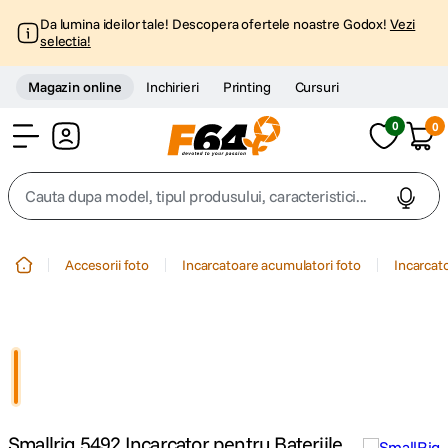
Da lumina ideilor tale! Descopera ofertele noastre Godox!
Vezi
selectia!
Magazin online
Inchirieri
Printing
Cursuri
0
0
Cont
Cauta dupa model, tipul produsului, caracteristici...
Top Cautari
Accesorii foto
Incarcatoare acumulatori foto
Incarcat
canon g7x
1
.
trepied
2
.
trepied telefon
3
.
Smallrig 5492 Incarcator pentru Bateriile
peak design
4
.