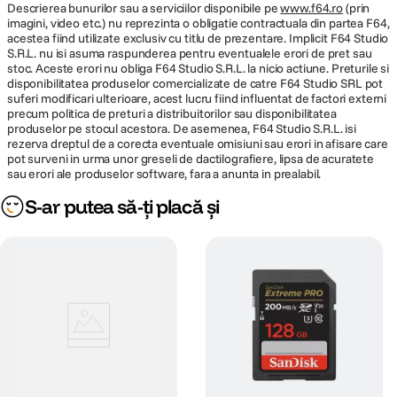
Descrierea bunurilor sau a serviciilor disponibile pe
www.f64.ro
(prin
imagini, video etc.) nu reprezinta o obligatie contractuala din partea F64,
acestea fiind utilizate exclusiv cu titlu de prezentare. Implicit F64 Studio
S.R.L. nu isi asuma raspunderea pentru eventualele erori de pret sau
stoc. Aceste erori nu obliga F64 Studio S.R.L. la nicio actiune. Preturile si
disponibilitatea produselor comercializate de catre F64 Studio SRL pot
suferi modificari ulterioare, acest lucru fiind influentat de factori externi
precum politica de preturi a distribuitorilor sau disponibilitatea
produselor pe stocul acestora. De asemenea, F64 Studio S.R.L. isi
rezerva dreptul de a corecta eventuale omisiuni sau erori in afisare care
pot surveni in urma unor greseli de dactilografiere, lipsa de acuratete
sau erori ale produselor software, fara a anunta in prealabil.
S-ar putea să-ți placă și