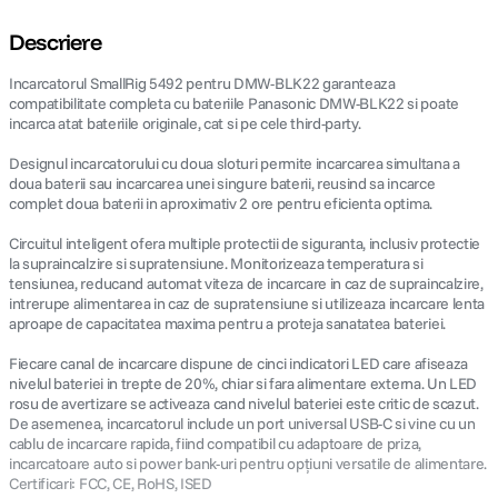
Descriere
Incarcatorul SmallRig 5492 pentru DMW-BLK22 garanteaza
compatibilitate completa cu bateriile Panasonic DMW-BLK22 si poate
incarca atat bateriile originale, cat si pe cele third-party.
Designul incarcatorului cu doua sloturi permite incarcarea simultana a
doua baterii sau incarcarea unei singure baterii, reusind sa incarce
complet doua baterii in aproximativ 2 ore pentru eficienta optima.
Circuitul inteligent ofera multiple protectii de siguranta, inclusiv protectie
la supraincalzire si supratensiune. Monitorizeaza temperatura si
tensiunea, reducand automat viteza de incarcare in caz de supraincalzire,
intrerupe alimentarea in caz de supratensiune si utilizeaza incarcare lenta
aproape de capacitatea maxima pentru a proteja sanatatea bateriei.
Fiecare canal de incarcare dispune de cinci indicatori LED care afiseaza
nivelul bateriei in trepte de 20%, chiar si fara alimentare externa. Un LED
rosu de avertizare se activeaza cand nivelul bateriei este critic de scazut.
De asemenea, incarcatorul include un port universal USB-C si vine cu un
cablu de incarcare rapida, fiind compatibil cu adaptoare de priza,
incarcatoare auto si power bank-uri pentru opțiuni versatile de alimentare.
Certificari: FCC, CE, RoHS, ISED