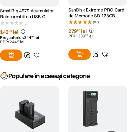
SanDisk Extreme PRO Card
SmallRig 4979 Acumulator
de Memorie SD 128GB
Reincarcabil cu USB-C
SDXC UHS-I Class 10 U3 V30
pentru Camerele Panasonic
(87)
(0)
+ 2 Ani RescuePRO Deluxe
DMW-BLK22 Portocaliu
279
lei
00
142
lei
90
PRP:
339
lei
90
Preț anterior:
244
lei
00
PRP:
244
lei
00
Populare în aceeași categorie