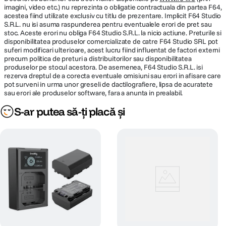
imagini, video etc.) nu reprezinta o obligatie contractuala din partea F64,
acestea fiind utilizate exclusiv cu titlu de prezentare. Implicit F64 Studio
S.R.L. nu isi asuma raspunderea pentru eventualele erori de pret sau
stoc. Aceste erori nu obliga F64 Studio S.R.L. la nicio actiune. Preturile si
disponibilitatea produselor comercializate de catre F64 Studio SRL pot
suferi modificari ulterioare, acest lucru fiind influentat de factori externi
precum politica de preturi a distribuitorilor sau disponibilitatea
produselor pe stocul acestora. De asemenea, F64 Studio S.R.L. isi
rezerva dreptul de a corecta eventuale omisiuni sau erori in afisare care
pot surveni in urma unor greseli de dactilografiere, lipsa de acuratete
sau erori ale produselor software, fara a anunta in prealabil.
S-ar putea să-ți placă și