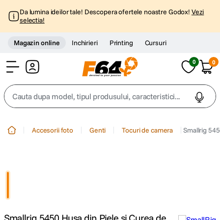
Da lumina ideilor tale! Descopera ofertele noastre Godox!
Vezi
selectia!
Magazin online
Inchirieri
Printing
Cursuri
0
0
Cont
Cauta dupa model, tipul produsului, caracteristici...
Top Cautari
Accesorii foto
Genti
Tocuri de camera
Smallrig 54
canon g7x
1
.
trepied
2
.
trepied telefon
3
.
Smallrig 5450 Husa din Piele si Curea de
peak design
4
.