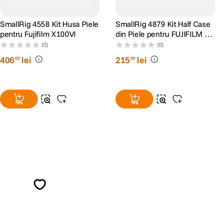
SmallRig 4558 Kit Husa Piele
SmallRig 4879 Kit Half Case
pentru Fujifilm X100VI
din Piele pentru FUJIFILM X-
M5 Negru
(0)
(0)
406
lei
215
lei
00
00
Alatura-te comunitatii creatorilor
Descopera inspiratie, recomandari utile,
ghiduri foto-video si oferte pregatite special
pentru tine.