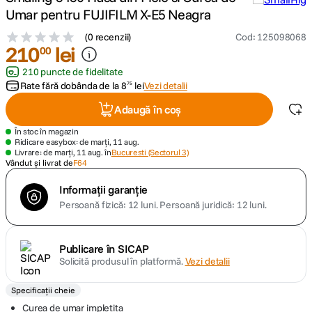
Umar pentru FUJIFILM X-E5 Neagra
canon sx740 hs
5
.
(
0 recenzii
)
Cod
:
125098068
210
lei
00
lavaliera
6
.
210 puncte de fidelitate
Rate fără dobânda de la
8
lei
Vezi detalii
75
card memorie
7
.
Adaugă în coș
ulanzi
8
.
În stoc în magazin
Ridicare easybox: de marți, 11 aug.
Livrare: de marți, 11 aug. în
Bucuresti (Sectorul 3)
insta 360
Vândut și livrat de
F64
9
.
Informații garanție
godox
10
.
Persoană fizică: 12 luni.
Persoană juridică: 12 luni.
Publicare în SICAP
Solicită produsul în platformă.
Vezi detalii
Specificații cheie
Curea de umar impletita