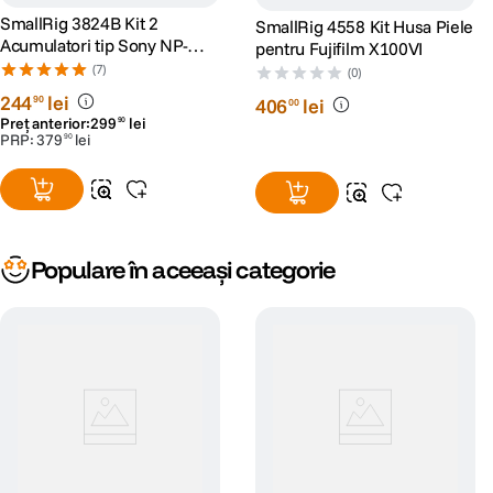
SmallRig 3824B Kit 2
SmallRig 4558 Kit Husa Piele
Acumulatori tip Sony NP-
pentru Fujifilm X100VI
FZ100 si Incarcator
(7)
(0)
244
lei
90
406
lei
00
Preț anterior:
299
lei
90
PRP:
379
lei
90
Populare în aceeași categorie