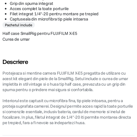
Grip din spuma integrat
Acces complet la toate porturile
Filet integrat 1/4"-20 pentru montare pe trepied
Captuseala din microfibra tip piele intoarsa
Pachetul include
Half case SmallRig pentru FUJIFILM X-E5
Curea de umar
Descriere
Protejeaza si mentine camera FUJIFILM X-E5 pregatita de utilizare cu
acest kit elegant din piele de la SmallRig. Setul include o curea de umar
impletita in stil vintage si o husa tip half case, prevazuta cu un grip din
spuma pentru o prindere mai sigura si confortabila.
Interiorul este captusit cu microfibra fina, tip piele intoarsa, pentru a
proteja suprafata camerei. Designul permite acces rapid la toate porturile
si comenzile esentiale, inclusiv bateria, cardul de memorie si inelul de
focalizare. In plus, filetul integrat de 1/4"-20 iti permite montarea directa
pe trepied, fara a fi nevoie sa indepartezi husa.