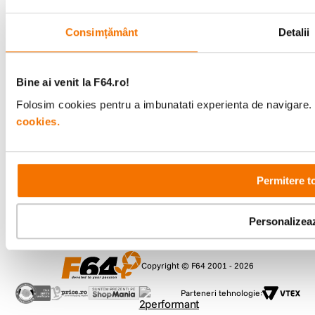
Consimțământ
Detalii
Metode de plata
Bine ai venit la F64.ro!
Comenzi si suport
Folosim cookies pentru a imbunatati experienta de navigare. P
+40 21 270 0050
Program de lucru
cookies.
09:00 - 21:00
Showroom
Bd-ul Unirii 64, Bucuresti
Permitere t
Personalizea
Copyright © F64 2001 - 2026
Parteneri tehnologie: