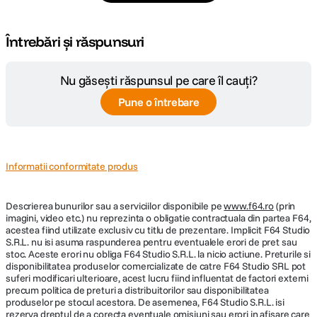
Întrebări și răspunsuri
Nu găsești răspunsul pe care îl cauți?
Pune o întrebare
Informatii conformitate produs
Descrierea bunurilor sau a serviciilor disponibile pe
www.f64.ro
(prin
imagini, video etc.) nu reprezinta o obligatie contractuala din partea F64,
acestea fiind utilizate exclusiv cu titlu de prezentare. Implicit F64 Studio
S.R.L. nu isi asuma raspunderea pentru eventualele erori de pret sau
stoc. Aceste erori nu obliga F64 Studio S.R.L. la nicio actiune. Preturile si
disponibilitatea produselor comercializate de catre F64 Studio SRL pot
suferi modificari ulterioare, acest lucru fiind influentat de factori externi
precum politica de preturi a distribuitorilor sau disponibilitatea
produselor pe stocul acestora. De asemenea, F64 Studio S.R.L. isi
rezerva dreptul de a corecta eventuale omisiuni sau erori in afisare care