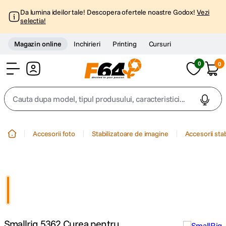
Da lumina ideilor tale! Descopera ofertele noastre Godox!
Vezi
selectia!
Magazin online
Inchirieri
Printing
Cursuri
0
0
Cont
Cauta dupa model, tipul produsului, caracteristici...
Top Cautari
Accesorii foto
Stabilizatoare de imagine
Accesorii sta
canon g7x
1
.
trepied
2
.
trepied telefon
3
.
Smallrig 5362 Curea pentru
peak design
4
.