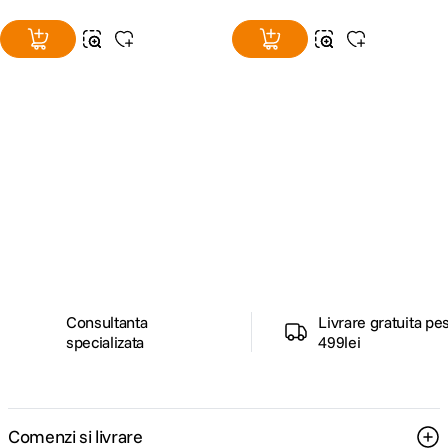
Alatura-te comunitatii creatorilor
Descopera inspiratie, recomandari utile,
ghiduri foto-video si oferte pregatite special
pentru tine.
Consultanta
Livrare gratuita pe
specializata
499lei
Comenzi si livrare