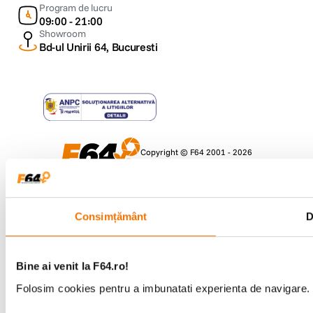
Program de lucru
09:00 - 21:00
Showroom
Bd-ul Unirii 64, Bucuresti
Copyright © F64 2001 - 2026
Parteneri tehnologie:
Consimțământ
D
Bine ai venit la F64.ro!
Folosim cookies pentru a imbunatati experienta de navigare. P