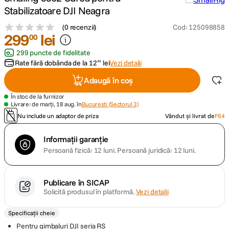
Stabilizatoare DJI Neagra
canon sx740 hs
5
.
(
0 recenzii
)
Cod
:
125098858
299
lei
00
lavaliera
6
.
299 puncte de fidelitate
Rate fără dobânda de la
12
lei
Vezi detalii
45
card memorie
7
.
Adaugă în coș
ulanzi
8
.
În stoc de la furnizor
Livrare: de marți, 18 aug. în
Bucuresti (Sectorul 3)
Nu include un adaptor de priza
Vândut și livrat de
F64
insta 360
9
.
Informații garanție
godox
10
.
Persoană fizică: 12 luni.
Persoană juridică: 12 luni.
Publicare în SICAP
Solicită produsul în platformă.
Vezi detalii
Specificații cheie
Pentru gimbaluri DJI seria RS