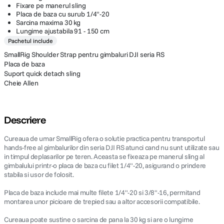
Fixare pe manerul sling
Placa de baza cu surub 1/4"-20
Sarcina maxima 30 kg
Lungime ajustabila 91 - 150 cm
Pachetul include
SmallRig Shoulder Strap pentru gimbaluri DJI seria RS
Placa de baza
Suport quick detach sling
Cheie Allen
Descriere
Cureaua de umar SmallRig ofera o solutie practica pentru transportul
hands-free al gimbalurilor din seria DJI RS atunci cand nu sunt utilizate sau
in timpul deplasarilor pe teren. Aceasta se fixeaza pe manerul sling al
gimbalului printr-o placa de baza cu filet 1/4"-20, asigurand o prindere
stabila si usor de folosit.
Placa de baza include mai multe filete 1/4"-20 si 3/8"-16, permitand
montarea unor picioare de trepied sau a altor accesorii compatibile.
Cureaua poate sustine o sarcina de pana la 30 kg si are o lungime