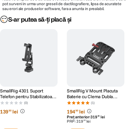
pot surveni in urma unor greseli de dactilografiere, lipsa de acuratete
sau erori ale produselor software, fara a anunta in prealabil.
S-ar putea să-ți placă și
SmallRig 4301 Suport
SmallRig V Mount Placuta
Telefon pentru Stabilizatoare
Baterie cu Clema Dubla
DJI
15mm
(0)
(1)
139
lei
194
lei
90
90
Preț anterior:
319
lei
90
PRP:
319
lei
90