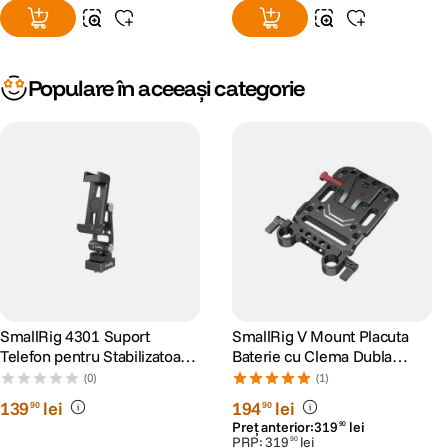
Populare în aceeași categorie
SmallRig 4301 Suport
SmallRig V Mount Placuta
Telefon pentru Stabilizatoare
Baterie cu Clema Dubla
DJI
15mm
(0)
(1)
139
lei
194
lei
90
90
Preț anterior:
319
lei
90
PRP:
319
lei
90