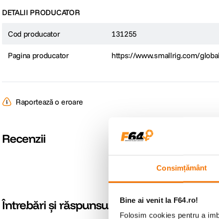
DETALII PRODUCATOR
Cod producator
131255
Pagina producator
https://www.smallrig.com/globa
Raportează o eroare
Recenzii
Consimțământ
Bine ai venit la F64.ro!
Întrebări și răspunsuri
Folosim cookies pentru a imbu