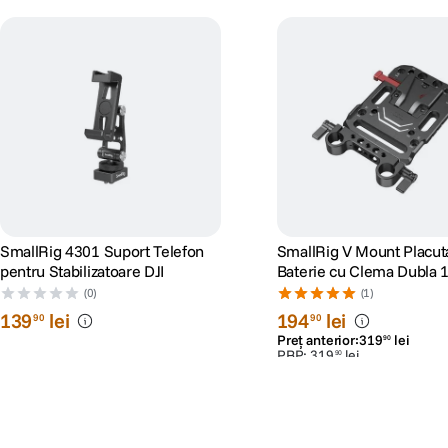
SmallRig 4301 Suport Telefon
SmallRig V Mount Placut
pentru Stabilizatoare DJI
Baterie cu Clema Dubla
(0)
(1)
139
lei
194
lei
90
90
Preț anterior:
319
lei
90
PRP:
319
lei
90