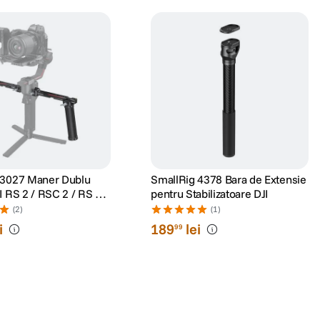
 3027 Maner Dublu
SmallRig 4378 Bara de Extensie
I RS 2 / RSC 2 / RS 3 /
pentru Stabilizatoare DJI
/ RS 4 / RS 4 Pro
(2)
(1)
i
189
lei
99