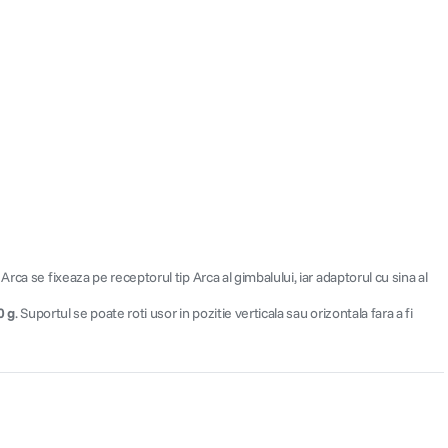
ca se fixeaza pe receptorul tip Arca al gimbalului, iar adaptorul cu sina al
0 g
. Suportul se poate roti usor in pozitie verticala sau orizontala fara a fi