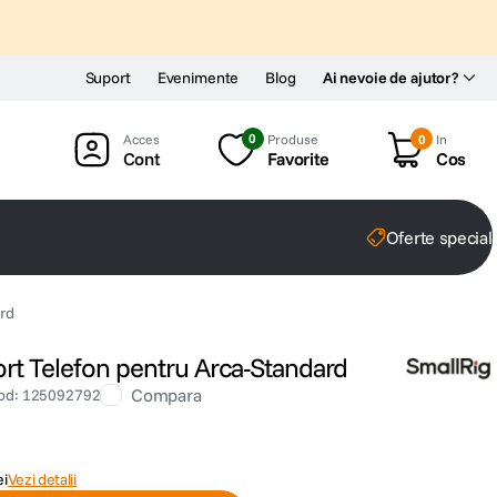
Suport
Evenimente
Blog
Ai nevoie de ajutor?
0
Produse
0
In
Cont
Favorite
Cos
Oferte special
ard
rt Telefon pentru Arca-Standard
Compara
od
:
125092792
ei
Vezi detalii