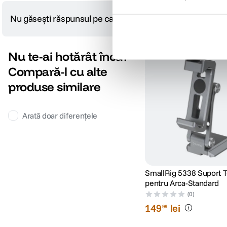
Nu găsești răspunsul pe care îl cauți?
Pune o întrebare
Nu te-ai hotărât încă?
Compară-l cu alte
produse similare
Arată doar diferențele
SmallRig 5338 Suport T
pentru Arca-Standard
(0)
149
lei
99