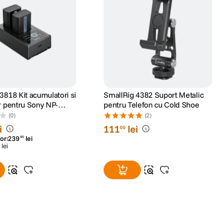
umulatori si
SmallRig 4382 Suport Metalic
r pentru Sony NP-
pentru Telefon cu Cold Shoe
(0)
(2)
i
111
lei
00
or:
239
lei
90
lei