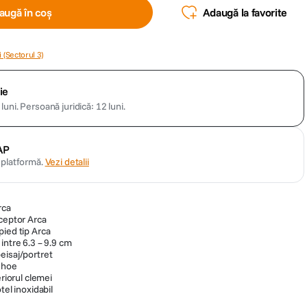
augă în coș
Adaugă la favorite
 (Sectorul 3)
ie
luni.
Persoană juridică: 12 luni.
AP
n platformă.
Vezi detalii
rca
eceptor Arca
pied tip Arca
intre 6.3 – 9.9 cm
eisaj/portret
 shoe
eriorul clemei
tel inoxidabil