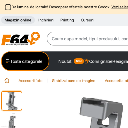
Da lumina ideilor tale! Descopera ofertele noastre Godox!
Vezi selec
Magazin online
Inchirieri
Printing
Cursuri
Cauta dupa model, tipul produsului, caracter
Top Cautari
Toate categoriile
Noutati
Consignatie
Resigila
canon g7x
1
.
Accesorii foto
Stabilizatoare de imagine
Accesorii sta
trepied
2
.
trepied telefon
3
.
peak design
4
.
canon sx740 hs
5
.