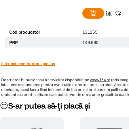
Cod producator
131255
PRP
149.990
Informatii conformitate produs
Descrierea bunurilor sau a serviciilor disponibile pe
www.f64.ro
(prin imagi
isi asuma raspunderea pentru eventualele erori de pret sau stoc. Aceste ero
ulterioare, acest lucru fiind influentat de factori externi precum politica 
omisiuni sau erori in afisare care pot surveni in urma unor greseli de dactil
S-ar putea să-ți placă și