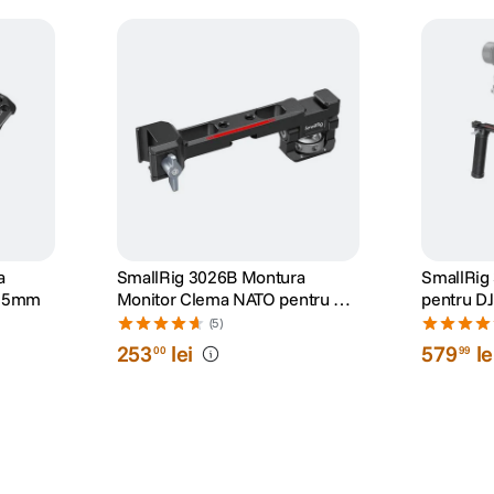
a
SmallRig 3026B Montura
SmallRig
 15mm
Monitor Clema NATO pentru DJI
pentru DJ
RS2/RSC2/RS3/RS3 Pro/RS3
RS 3 Pro 
(5)
Mini/RS4/RS4 Pro
253
lei
579
le
00
99