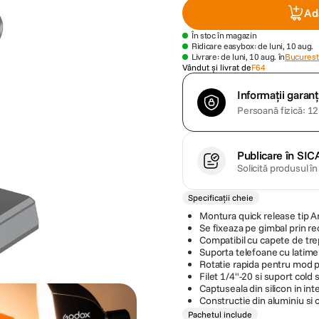
Ad
În stoc în magazin
Ridicare easybox: de luni, 10 aug.
Livrare: de luni, 10 aug. în
Bucuresti
Vândut și livrat de
F64
Informații garanț
Persoană fizică: 12 
Publicare în SIC
Solicită produsul î
Specificații cheie
Montura quick release tip A
Se fixeaza pe gimbal prin r
Compatibil cu capete de tre
Suporta telefoane cu latime 
Rotatie rapida pentru mod p
Filet 1/4"-20 si suport cold
Captuseala din silicon in int
Constructie din aluminiu si o
Pachetul include