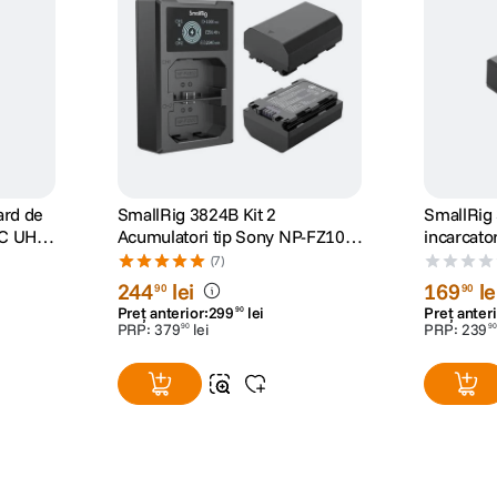
ard de
SmallRig 3824B Kit 2
SmallRig 3818 Kit ac
C UHS-
Acumulatori tip Sony NP-FZ100
incarcato
si Incarcator
FW50
(7)
244
lei
169
le
90
90
Preț anterior:
299
lei
Preț anteri
90
PRP:
379
lei
PRP:
239
90
90