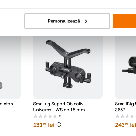
Personalizează
elefon
Smallrig Suport Obiectiv
SmallRig
Universal LWS de 15 mm
3652
(0)
131
lei
243
le
00
00