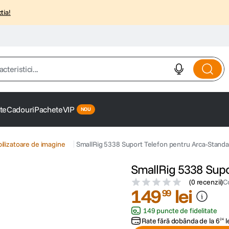
tia!
istici...
te
Cadouri
Pachete
VIP
bilizatoare de imagine
SmallRig 5338 Suport Telefon pentru Arca-Stand
SmallRig 5338 Supo
(
0 recenzii
)
C
149
lei
99
149 puncte de fidelitate
Rate fără dobânda de la
6
l
24