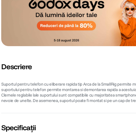
Descriere
Suportul pentru telefon cu eliberare rapida tip Arca de la SmallRig permite mo
suportului pentru telefon permite montarea si demontarea rapida a acestuia
Clemele reglabile lale suportului sunt compatibile cu majoritatea smartphone-
nevoie de unelte. De asemenea, suportul poate fi montat si pe un cap de tre
Specificații