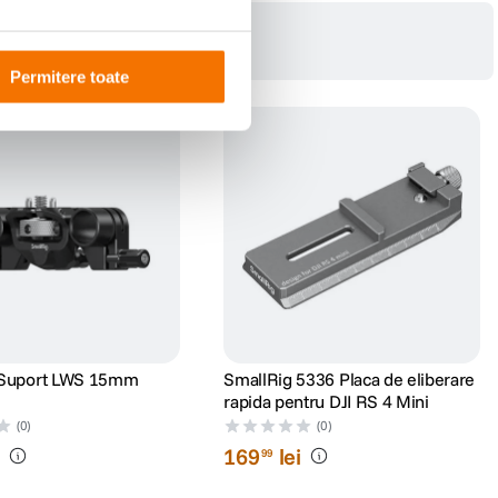
Permitere toate
 Suport LWS 15mm
SmallRig 5336 Placa de eliberare
rapida pentru DJI RS 4 Mini
(0)
(0)
i
169
lei
99