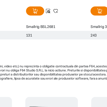
Smallrig BSL2681
Smallrig 
131
243
ni, video etc.) nu reprezinta o obligatie contractuala din partea F64, acestea 
ri nu obliga F64 Studio S.R.L. la nicio actiune. Preturile si disponibilitate
de preturi a distribuitorilor sau disponibilitatea produselor pe stocul acesto
ografiere, lipsa de acuratete sau erori ale produselor software, fara a anunta