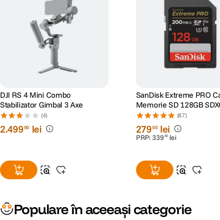
DJI RS 4 Mini Combo
SanDisk Extreme PRO C
Stabilizator Gimbal 3 Axe
Memorie SD 128GB SDX
I Class 10 U3 V30 + 2 Ani
(4)
(87)
RescuePRO Deluxe
2
.
499
lei
279
lei
90
00
PRP:
339
lei
90
Populare în aceeași categorie