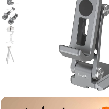
lavaliera
6
.
sony fx
7
.
card memorie
8
.
dji mic mini
9
.
dji osmo
10
.