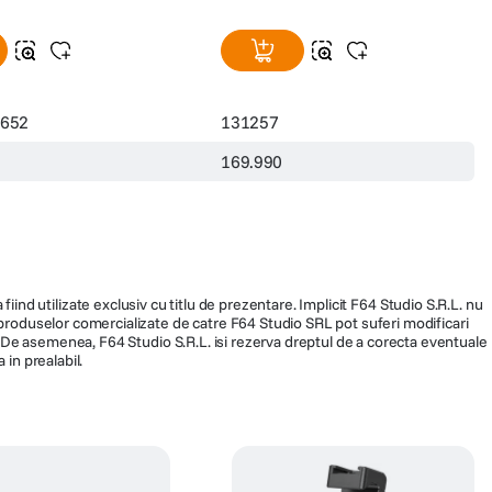
3652
131257
169.990
fiind utilizate exclusiv cu titlu de prezentare. Implicit F64 Studio S.R.L. nu
a produselor comercializate de catre F64 Studio SRL pot suferi modificari
ra. De asemenea, F64 Studio S.R.L. isi rezerva dreptul de a corecta eventuale
 in prealabil.