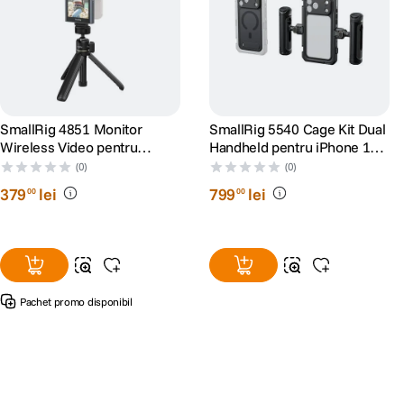
SmallRig 4851 Monitor
SmallRig 5540 Cage Kit Dual
Wireless Video pentru
Handheld pentru iPhone 17
Phone Vlog Kit
Pro
(0)
(0)
379
lei
799
lei
00
00
Pachet promo disponibil