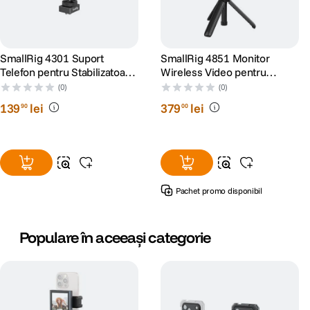
SmallRig 4301 Suport
SmallRig 4851 Monitor
Telefon pentru Stabilizatoare
Wireless Video pentru
DJI
Phone Vlog Kit
(0)
(0)
139
lei
379
lei
90
00
Pachet promo disponibil
Populare în aceeași categorie