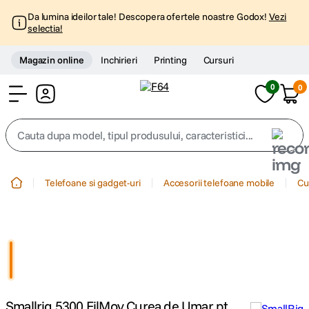
Da lumina ideilor tale! Descopera ofertele noastre Godox!
Vezi
selectia!
Magazin online
Inchirieri
Printing
Cursuri
0
0
Cont
Cauta dupa model, tipul produsului, caracteristici...
Top Cautari
Telefoane si gadget-uri
Accesorii telefoane mobile
Cu
canon g7x
1
.
trepied
2
.
trepied telefon
3
.
Smallrig 5300 FilMov Curea de Umar pt
peak design
4
.