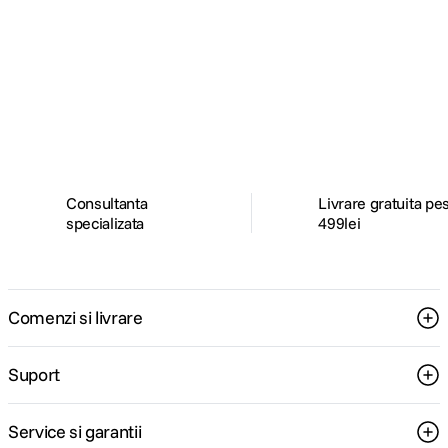
Alatura-te comunitatii creatorilor
Descopera inspiratie, recomandari utile,
ghiduri foto-video si oferte pregatite special
pentru tine.
Consultanta
Livrare gratuita pe
specializata
499lei
Comenzi si livrare
Suport
Service si garantii