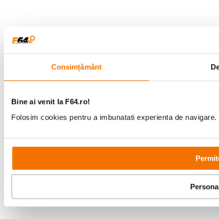
Copyright © F64 2001 - 2026
Consimțământ
De
Parteneri tehnologie:
Bine ai venit la F64.ro!
Folosim cookies pentru a imbunatati experienta de navigare. P
Permit
Persona