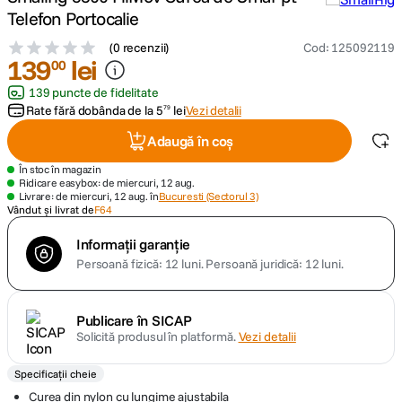
Telefon Portocalie
canon sx740 hs
5
.
(
0 recenzii
)
Cod
:
125092119
139
lei
00
lavaliera
6
.
139 puncte de fidelitate
Rate fără dobânda de la
5
lei
Vezi detalii
79
ulanzi
7
.
Adaugă în coș
godox
8
.
În stoc în magazin
Ridicare easybox: de miercuri, 12 aug.
Livrare: de miercuri, 12 aug. în
Bucuresti (Sectorul 3)
card memorie
Vândut și livrat de
F64
9
.
Informații garanție
nou
10
.
Persoană fizică: 12 luni.
Persoană juridică: 12 luni.
Publicare în SICAP
Solicită produsul în platformă.
Vezi detalii
Specificații cheie
Curea din nylon cu lungime ajustabila