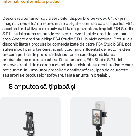
Informatii conformitate produs
Descrierea bunurilor sau a serviciilor disponibile pe
www.f64.ro
(prin
imagini, video etc.) nu reprezinta o obligatie contractuala din partea F64,
acestea fiind utilizate exclusiv cu titlu de prezentare. Implicit F64 Studio
S.R.L. nu isi asuma raspunderea pentru eventualele erori de pret sau
stoc. Aceste erori nu obliga F64 Studio S.R.L. la nicio actiune. Preturile si
disponibilitatea produselor comercializate de catre F64 Studio SRL pot
suferi modificari ulterioare, acest lucru fiind influentat de factori externi
precum politica de preturi a distribuitorilor sau disponibilitatea
produselor pe stocul acestora. De asemenea, F64 Studio S.R.L. isi
rezerva dreptul de a corecta eventuale omisiuni sau erori in afisare care
pot surveni in urma unor greseli de dactilografiere, lipsa de acuratete
sau erori ale produselor software, fara a anunta in prealabil.
S-ar putea să-ți placă și