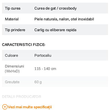
Tip curea
Curea de gat / crossbody
Material
Piele naturala, nailon, otel inoxidabil
Tip prindere
Carlig cu eliberare rapida
CARACTERISTICI FIZICE:
Culoare
Portocaliu
Dimensiuni
115 - 140 cm
(WxHxD)
Greutate
60 g
DETALII PRODUCATOR
Vezi mai multe specificații
Cod producator
133131