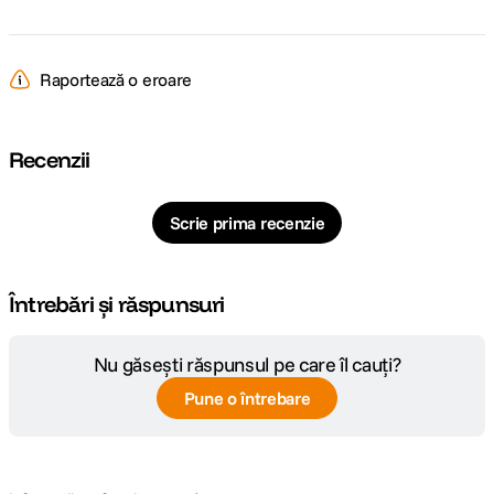
Pagina
https://www.smallrig.com/eu/FilMov-
producator
Phone-Shoulder-Strap.html
Raportează o eroare
Recenzii
Scrie prima recenzie
Întrebări și răspunsuri
Nu găsești răspunsul pe care îl cauți?
Pune o întrebare