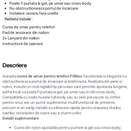
Poate fi purtata la gat, pe umar sau cross-body
Nu obstructioneaza portul de incarcare
Instalare usoara, fara unelte
Pachetul include
Curea de umar pentru telefon
Pad de ancorare din nailon
2x Lanyard din nailon
Instructiuni de operare
Descriere
Aceasta
curea de umar pentru telefon FilMov
functionala si eleganta nu
obstructioneaza portul de incarcare al telefonului. Realizata din piele si
nylon, include un nod reglabil tip peruvian care permite ajustarea lungimii,
astfel incat sa poata fi purtata la gat, pe umar sau in stil cross-body.
Compatibila cu toate husele full-body sau cu cele prevazute cu orificii
pentru snur, are un punct suplimentar multifunctional de prindere,
precum si un carlig metalic cu eliberare rapida pentru atasarea cheilor,
castilor, ochelarilor de soare sau a charm-urilor.
Detalii suplimentare
Curea din nylon ajustabila pentru purtare la gat sau cross-body,