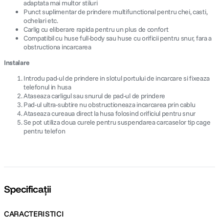
adaptata mai multor stiluri
Punct suplimentar de prindere multifunctional pentru chei, casti,
ochelari etc.
Carlig cu eliberare rapida pentru un plus de confort
Compatibil cu huse full-body sau huse cu orificii pentru snur, fara a
obstructiona incarcarea
Instalare
Introdu pad-ul de prindere in slotul portului de incarcare si fixeaza
telefonul in husa
Ataseaza carligul sau snurul de pad-ul de prindere
Pad-ul ultra-subtire nu obstructioneaza incarcarea prin cablu
Ataseaza cureaua direct la husa folosind orificiul pentru snur
Se pot utiliza doua curele pentru suspendarea carcaselor tip cage
pentru telefon
Specificații
CARACTERISTICI