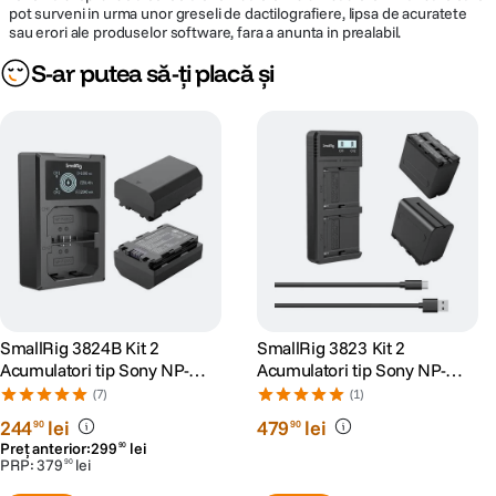
pot surveni in urma unor greseli de dactilografiere, lipsa de acuratete
sau erori ale produselor software, fara a anunta in prealabil.
S-ar putea să-ți placă și
SmallRig 3824B Kit 2
SmallRig 3823 Kit 2
Acumulatori tip Sony NP-
Acumulatori tip Sony NP-
FZ100 si Incarcator
F970 si Incarcator
(7)
(1)
244
lei
479
lei
90
90
Preț anterior:
299
lei
90
PRP:
379
lei
90