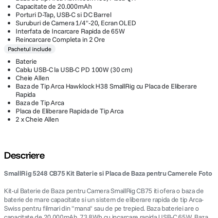
Capacitate de 20.000mAh
Porturi D-Tap, USB-C si DC Barrel
Suruburi de Camera 1/4"-20, Ecran OLED
Interfata de Incarcare Rapida de 65W
Reincarcare Completa in 2 Ore
Pachetul include
Baterie
Cablu USB-C la USB-C PD 100W (30 cm)
Cheie Allen
Baza de Tip Arca Hawklock H38 SmallRig cu Placa de Eliberare
Rapida
Baza de Tip Arca
Placa de Eliberare Rapida de Tip Arca
2 x Cheie Allen
Descriere
SmallRig 5248 CB75 Kit Baterie si Placa de Baza pentru Camerele Foto
Kit-ul Baterie de Baza pentru Camera SmallRig CB75 iti ofera o baza de
baterie de mare capacitate si un sistem de eliberare rapida de tip Arca-
Swiss pentru filmari din "mana" sau de pe trepied. Baza bateriei are o
capacitate de 20.000mAh, 73.8Wh cu incarcare rapida USB-C 65W. Baza