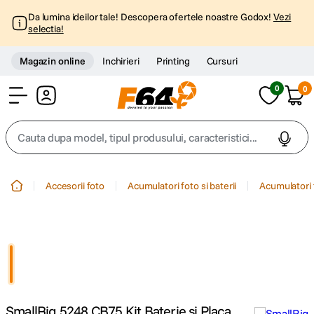
Da lumina ideilor tale! Descopera ofertele noastre Godox!
Vezi
selectia!
Magazin online
Inchirieri
Printing
Cursuri
0
0
Cont
Cauta dupa model, tipul produsului, caracteristici...
Top Cautari
Accesorii foto
Acumulatori foto si baterii
Acumulatori 
canon g7x
1
.
trepied
2
.
trepied telefon
3
.
SmallRig 5248 CB75 Kit Baterie si Placa
peak design
4
.