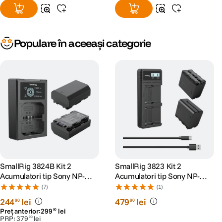
Populare în aceeași categorie
SmallRig 3824B Kit 2
SmallRig 3823 Kit 2
Acumulatori tip Sony NP-
Acumulatori tip Sony NP-
FZ100 si Incarcator
F970 si Incarcator
(7)
(1)
244
lei
479
lei
90
90
Preț anterior:
299
lei
90
PRP:
379
lei
90