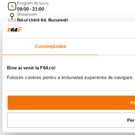
Program de lucru
09:00 - 21:00
Showroom
Bd-ul Unirii 64, Bucuresti
Consimțământ
Copyright © F64 2001 - 2026
Bine ai venit la F64.ro!
Folosim cookies pentru a imbunatati experienta de navigare. P
Parteneri tehnologie:
Pe
Per