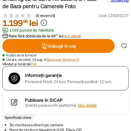
de Baza pentru Camerele Foto
canon sx740 hs
5
.
(
0 recenzii
)
Cod
:
125093127
1
.
199
lei
90
lavaliera
6
.
1199 puncte de fidelitate
Rate fără dobânda de la
49
lei
Vezi detalii
99
sony fx
7
.
Adaugă în coș
card memorie
8
.
În stoc de la furnizor
Livrare: de marți, 18 aug. în
Bucuresti (Sectorul 3)
Vândut și livrat de
F64
dji mic mini
9
.
Informații garanție
Persoană fizică: 24 luni.
Persoană juridică: 12 luni.
dji osmo
10
.
Publicare în SICAP
Solicită produsul în platformă.
Vezi detalii
Specificații cheie
Se monteaza direct pe camera
Baza de tip Arca Hawklock H38, Placa QR