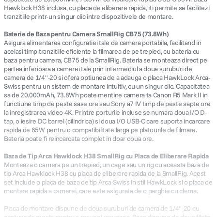
Hawklock H38 inclusa, cu placa de eliberare rapida, iti permite sa facilitezi
tranzitiile printr-un singur clic intre dispozitivele de montare.
Baterie de Baza pentru Camera SmallRig CB75 (73.8Wh)
Asigura alimentarea configuratiei tale de camera portabila, facilitand in
acelasi timp tranzitiile eficiente la filmarea de pe trepied, cu bateria cu
baza pentru camera, CB75 de la SmallRig. Bateria se monteaza direct pe
partea inferioara a camerei tale prin intermediul a doua suruburi de
camera de 1/4"-20 si ofera optiunea de a adauga o placa HawkLock Arca-
Swiss pentru un sistem de montare intuitiv, cu un singur clic. Capacitatea
sa de 20.000mAh, 73.8Wh poate mentine camera ta Canon R5 Mark II in
functiune timp de peste sase ore sau Sony a7 IV timp de peste sapte ore
la inregistrarea video 4K. Printre porturile incluse se numara doua I/O D-
tap, o iesire DC barrel (cilindrica) si doua I/O USB-C care suporta incarcare
rapida de 65W pentru o compatibilitate larga pe platourile de filmare.
Bateria poate fi reincarcata complet in doar doua ore.
Baza de Tip Arca Hawklock H38 SmallRig cu Placa de Eliberare Rapida
Monteaza o camera pe un trepied, un cage sau un rig cu aceasta baza de
tip Arca Hawklock H38 cu placa de eliberare rapida de la SmallRig. Acest
set include o placa de baza de tip Arca-Swiss in stil HawkLock si o placa de
montare rapida a camerei, care este asigurata de o parghie cu clema.
Placa de montare dispune de doua suruburi de camera de 1/4"-20 cu