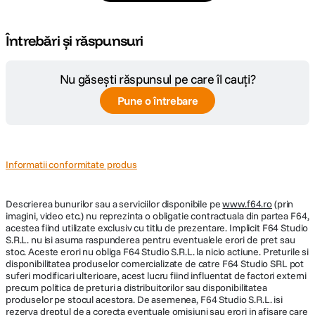
Întrebări și răspunsuri
Nu găsești răspunsul pe care îl cauți?
Pune o întrebare
Informatii conformitate produs
Descrierea bunurilor sau a serviciilor disponibile pe
www.f64.ro
(prin
imagini, video etc.) nu reprezinta o obligatie contractuala din partea F64,
acestea fiind utilizate exclusiv cu titlu de prezentare. Implicit F64 Studio
S.R.L. nu isi asuma raspunderea pentru eventualele erori de pret sau
stoc. Aceste erori nu obliga F64 Studio S.R.L. la nicio actiune. Preturile si
disponibilitatea produselor comercializate de catre F64 Studio SRL pot
suferi modificari ulterioare, acest lucru fiind influentat de factori externi
precum politica de preturi a distribuitorilor sau disponibilitatea
produselor pe stocul acestora. De asemenea, F64 Studio S.R.L. isi
rezerva dreptul de a corecta eventuale omisiuni sau erori in afisare care