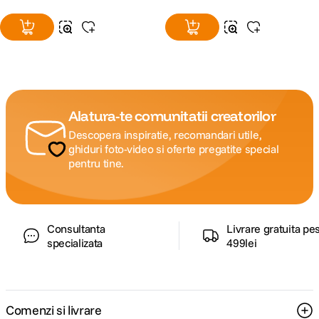
Alatura-te comunitatii creatorilor
Descopera inspiratie, recomandari utile,
ghiduri foto-video si oferte pregatite special
pentru tine.
Consultanta
Livrare gratuita pe
specializata
499lei
Comenzi si livrare