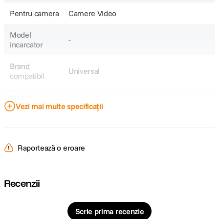
Pentru camera
Camere Video
Model
-
incarcator
Brand
Universal
compatibil
Model
-
Vezi mai multe specificații
Acumulator
Model
-
Compatibil
Raportează o eroare
DETALII PRODUCATOR
Recenzii
Cod producator
133548
Scrie prima recenzie