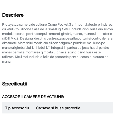
Descriere
Protejeaza camera de actiune Osmo Pocket 3 si imbunatateste prinderea
cu kitul Pro Silicone Case de la SmallRig. Setul include cinci huse din silicon
modelate exact pentru corpul camerei, gimbal, maner, manerul de baterie
si DJI Mic 2. Designul deschis pastreaza accesul la porturi si controale fara
obstructii. Materialul moale din silicon asigura o prindere mai buna pe
manerul gimbalului, iar filetul 1/4 integrat in partea de jos a husei pentru
maner permite montarea gimbalului chiar si atunci cand husa este
utilizata. Kitul mai include o folie de protectie pentru ecran si o curea de
mana.
Specificații
ACCESORII CAMERE DE ACTIUNE:
Tip Accesoriu
Carsase si huse protectie