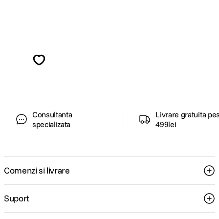
Alatura-te comunitatii creatorilor
Descopera inspiratie, recomandari utile,
ghiduri foto-video si oferte pregatite special
pentru tine.
Consultanta
Livrare gratuita pe
specializata
499lei
Comenzi si livrare
Suport