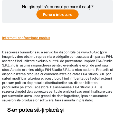
Nu găsești răspunsul pe care îl cauți?
Pune o întrebare
Informatii conformitate produs
Descrierea bunurilor sau a serviciilor disponibile pe
www.f64.ro
(prin
imagini, video etc.) nu reprezinta o obligatie contractuala din partea F64,
acestea fiind utilizate exclusiv cu titlu de prezentare. Implicit F64 Studio
S.R.L. nu isi asuma raspunderea pentru eventualele erori de pret sau
stoc. Aceste erori nu obliga F64 Studio S.R.L. la nicio actiune. Preturile si
disponibilitatea produselor comercializate de catre F64 Studio SRL pot
suferi modificari ulterioare, acest lucru fiind influentat de factori externi
precum politica de preturi a distribuitorilor sau disponibilitatea
produselor pe stocul acestora. De asemenea, F64 Studio S.R.L. isi
rezerva dreptul de a corecta eventuale omisiuni sau erori in afisare care
pot surveni in urma unor greseli de dactilografiere, lipsa de acuratete
sau erori ale produselor software, fara a anunta in prealabil.
S-ar putea să-ți placă și