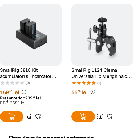
SmallRig 3818 Kit
SmallRig 1124 Clema
acumulatori si incarcator
Universala Tip Menghina cu
pentru Sony NP-FW50
Cap Bila
(0)
(1)
169
lei
55
lei
90
00
Preț anterior:
239
lei
90
PRP:
239
lei
90