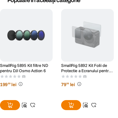
Populare în aceeași categorie
SmallRig 5895 Kit filtre ND
SmallRig 5892 Kit Folii de
pentru DJI Osmo Action 6
Protectie a Ecranului pentru
DJI Osmo Action 6
(0)
(0)
199
lei
79
lei
99
99