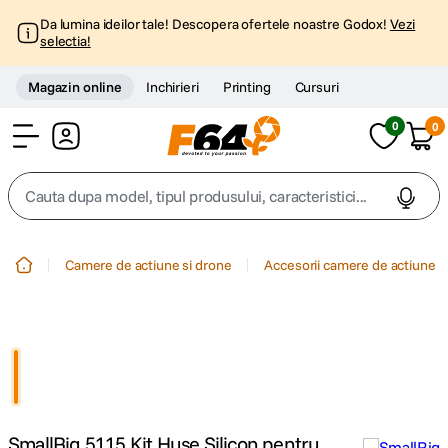
Da lumina ideilor tale! Descopera ofertele noastre Godox!
Vezi
selectia!
Magazin online
Inchirieri
Printing
Cursuri
0
0
Cont
Cauta dupa model, tipul produsului, caracteristici...
Top Cautari
Camere de actiune si drone
Accesorii camere de actiune
canon g7x
1
.
trepied
2
.
trepied telefon
3
.
SmallRig 5115 Kit Huse Silicon pentru
peak design
4
.