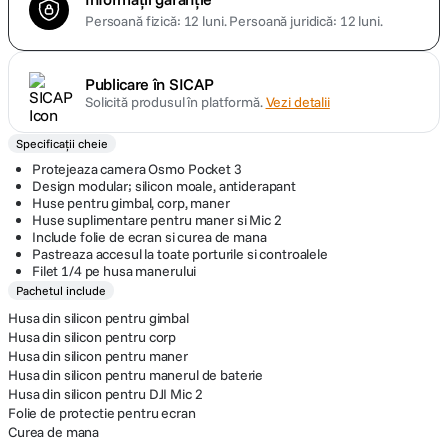
Persoană fizică: 12 luni.
Persoană juridică: 12 luni.
Publicare în SICAP
Solicită produsul în platformă.
Vezi detalii
Specificații cheie
Protejeaza camera Osmo Pocket 3
Design modular; silicon moale, antiderapant
Huse pentru gimbal, corp, maner
Huse suplimentare pentru maner si Mic 2
Include folie de ecran si curea de mana
Pastreaza accesul la toate porturile si controalele
Filet 1/4 pe husa manerului
Pachetul include
Husa din silicon pentru gimbal
Husa din silicon pentru corp
Husa din silicon pentru maner
Husa din silicon pentru manerul de baterie
Husa din silicon pentru DJI Mic 2
Folie de protectie pentru ecran
Curea de mana