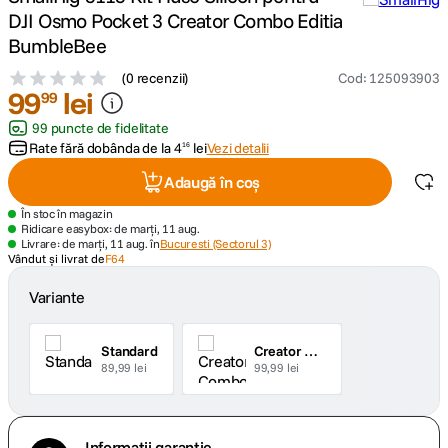
DJI Osmo Pocket 3 Creator Combo Editia
canon sx740 hs
BumbleBee
5
.
(
0 recenzii
)
Cod
:
125093903
lavaliera
99
6
.
lei
99
99 puncte de fidelitate
card memorie
7
.
Rate fără dobânda de la
4
lei
Vezi detalii
16
Adaugă în coș
ulanzi
8
.
În stoc în magazin
Ridicare easybox: de marți, 11 aug.
insta 360
9
.
Livrare: de marți, 11 aug. în
Bucuresti (Sectorul 3)
Vândut și livrat de
F64
godox
10
.
Variante
Standard
Creator Combo
89,99 lei
99,99 lei
Informații garanție