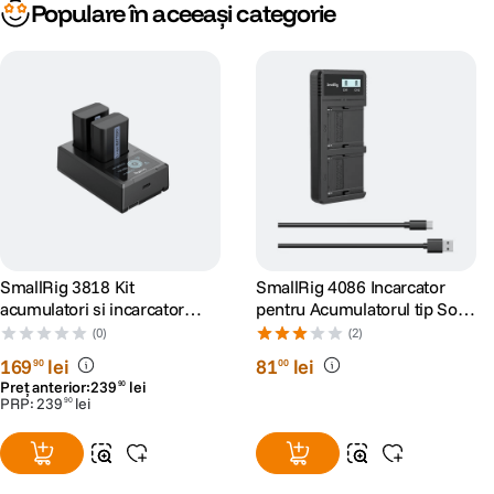
Populare în aceeași categorie
SmallRig 3818 Kit
SmallRig 4086 Incarcator
acumulatori si incarcator
pentru Acumulatorul tip Sony
pentru Sony NP-FW50
NP-F970
(0)
(2)
169
lei
81
lei
90
00
Preț anterior:
239
lei
90
PRP:
239
lei
90