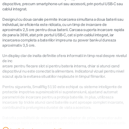
dispozitive, precum smartphone-uri sau accesorii, prin portul USB-C sau
cablul integrat.
Designul cu doua canale permite incarcarea simultana a doua baterii sau
individual, iar eficienta este ridicata, cu un timp de incarcare de
aproximativ 2,5 ore pentru doua baterii. Carcasa suporta incarcare rapida
de pana la 36W, atat prin portul USB-C, cat si prin cablul integrat, iar
incarcarea completa a bateriilor impreuna cu power bank-ul dureaza
aproximativ 3,5 ore.
Un display clar de inalta definitie ofera informatii in timp real despre nivelul
de inc
arcare pentru fiecare slot si pentru bateria interna, chiar si atunci cand
dispozitivul nu este conectat la alimentare. Indicatorul vizual pentru nivel
scazut ajuta la evitarea situatiilor neplacute in timpul filmarilor.
Pentru siguranta, SmallRig 5110 este echipat cu sisteme inteligente de
protectie impotriva supraincalzirii si supratensiunii, ajustand automat
parametrii de incarcare pentru a proteja bateriile. In plus, utilizeaza
incarcare tip trickle atunci cand bateriile sunt aproape complet incarcate,
contribuind la prelungirea duratei de viata a acestora.
Datorita posibilitatii de reincarcare prin adaptor de priza, incarcator auto
sau power bank extern, acest kit reprezinta o solutie completa si versatila
pentru alimentarea echipamentelor foto-video in orice conditii.