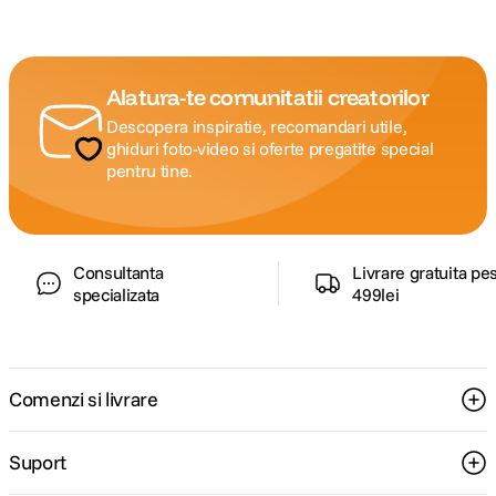
Alatura-te comunitatii creatorilor
Descopera inspiratie, recomandari utile,
ghiduri foto-video si oferte pregatite special
pentru tine.
Consultanta
Livrare gratuita pe
specializata
499lei
Comenzi si livrare
Suport