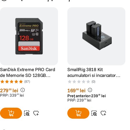
SanDisk Extreme PRO Card
SmallRig 3818 Kit
de Memorie SD 128GB
acumulatori si incarcator
SDXC UHS-I Class 10 U3 V30
pentru Sony NP-FW50
(87)
(0)
+ 2 Ani RescuePRO Deluxe
279
lei
169
lei
00
90
PRP:
339
lei
90
Preț anterior:
239
lei
90
PRP:
239
lei
90