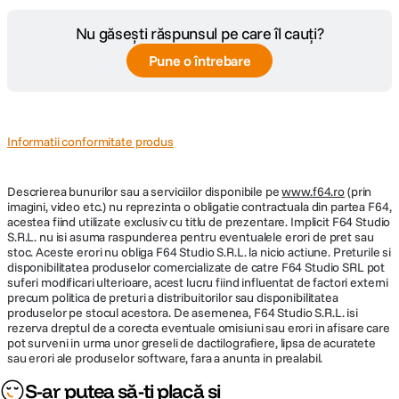
Cod producator
136754
Nu găsești răspunsul pe care îl cauți?
Pune o întrebare
Informatii conformitate produs
Descrierea bunurilor sau a serviciilor disponibile pe
www.f64.ro
(prin
imagini, video etc.) nu reprezinta o obligatie contractuala din partea F64,
acestea fiind utilizate exclusiv cu titlu de prezentare. Implicit F64 Studio
S.R.L. nu isi asuma raspunderea pentru eventualele erori de pret sau
stoc. Aceste erori nu obliga F64 Studio S.R.L. la nicio actiune. Preturile si
disponibilitatea produselor comercializate de catre F64 Studio SRL pot
suferi modificari ulterioare, acest lucru fiind influentat de factori externi
precum politica de preturi a distribuitorilor sau disponibilitatea
produselor pe stocul acestora. De asemenea, F64 Studio S.R.L. isi
rezerva dreptul de a corecta eventuale omisiuni sau erori in afisare care
pot surveni in urma unor greseli de dactilografiere, lipsa de acuratete
sau erori ale produselor software, fara a anunta in prealabil.
S-ar putea să-ți placă și