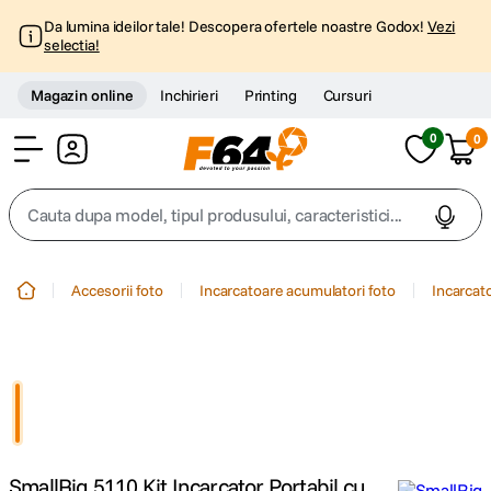
Da lumina ideilor tale! Descopera ofertele noastre Godox!
Vezi
selectia!
Magazin online
Inchirieri
Printing
Cursuri
0
0
Cont
Cauta dupa model, tipul produsului, caracteristici...
Top Cautari
Accesorii foto
Incarcatoare acumulatori foto
Incarcat
canon g7x
1
.
trepied
2
.
trepied telefon
3
.
SmallRig 5110 Kit Incarcator Portabil cu
peak design
4
.