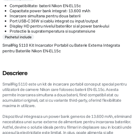
Compatibilitate: baterii Nikon EN-EL15c
Capacitate power bank integrat: 13.600 mAh
Incarcare simultana pentru doua baterii
Port USB-C 36W si cablu integrat cu input/output
Display HD pentru nivelul bateriilor si al power bank-ului
Protectie la supratemperatura si supratensiune
Pachetul include
SmallRig 5110 Kit Incarcator Portabil cu Baterie Externa Integrata
pentru Bateriile Nikon EN-EL15c
Descriere
SmallRig 5110 este un kit de incarcare portabil conceput special pentru
utilizatorii de camere Nikon care folosesc baterii EN-EL15c. Acesta
permite incarcarea simultana a doua baterii, fiind compatibil atat cu
acumulatori originali, cat si cu variante third-party, oferind flexibilitate
maxima in utilizare.
Dispozitivul integreaza un power bank generos de 13.600 mAh, eliminand
necesitatea unei surse externe de alimentare pentru incarcarea bateriilor.
Astfel, devine o solutie ideala pentru filmari in deplasare sau in locatii unde
accesul la electricitate este limitat. In plus, poate alimenta si alte