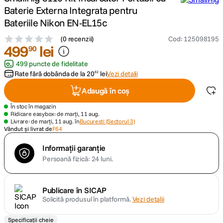
Baterie Externa Integrata pentru
canon sx740 hs
Bateriile Nikon EN-EL15c
5
.
(
0 recenzii
)
Cod
:
125098195
lavaliera
499
6
.
lei
90
499 puncte de fidelitate
card memorie
7
.
Rate fără dobânda de la
20
lei
Vezi detalii
82
Adaugă în coș
dji mic mini
8
.
În stoc în magazin
Ridicare easybox: de marți, 11 aug.
dji osmo
9
.
Livrare: de marți, 11 aug. în
Bucuresti (Sectorul 3)
Vândut și livrat de
F64
insta 360
10
.
Informații garanție
Persoană fizică: 24 luni.
Publicare în SICAP
Solicită produsul în platformă.
Vezi detalii
Specificații cheie