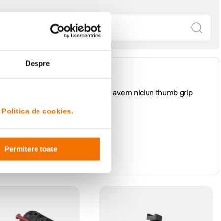
Despre
icata decat la X-M5. Din pacate, nu avem niciun thumb grip
i
Politica de cookies.
Permitere toate