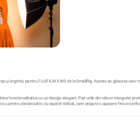
 grip-ul argintiu pentru FUJIFILM X-M5 de la SmallRig. Acesta se gliseaza usor
ina functionalitatea cu un design elegant. Pad-urile din silicon integrate pr
n rosu pentru declansator, cu aspect stilizat, care asigura o apasare fina si con