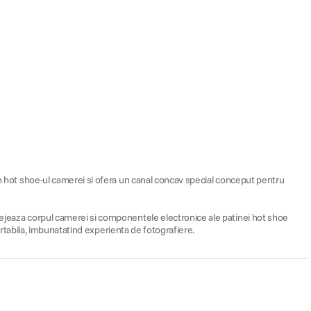
 in hot shoe-ul camerei si ofera un canal concav special conceput pentru
otejeaza corpul camerei si componentele electronice ale patinei hot shoe
fortabila, imbunatatind experienta de fotografiere.