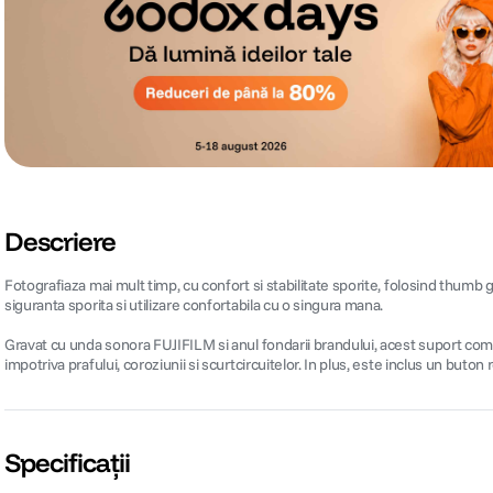
Descriere
Fotografiaza mai mult timp, cu confort si stabilitate sporite, folosind thumb
siguranta sporita si utilizare confortabila cu o singura mana.
Gravat cu unda sonora FUJIFILM si anul fondarii brandului, acest suport comb
impotriva prafului, coroziunii si scurtcircuitelor. In plus, este inclus un buto
Specificații