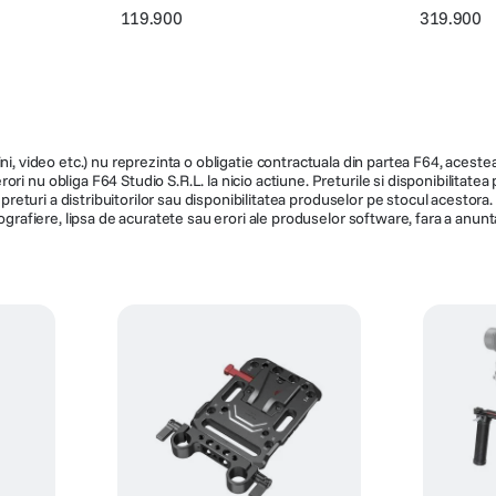
119.900
319.900
ni, video etc.) nu reprezinta o obligatie contractuala din partea F64, acestea 
ri nu obliga F64 Studio S.R.L. la nicio actiune. Preturile si disponibilitate
de preturi a distribuitorilor sau disponibilitatea produselor pe stocul acesto
ografiere, lipsa de acuratete sau erori ale produselor software, fara a anunta