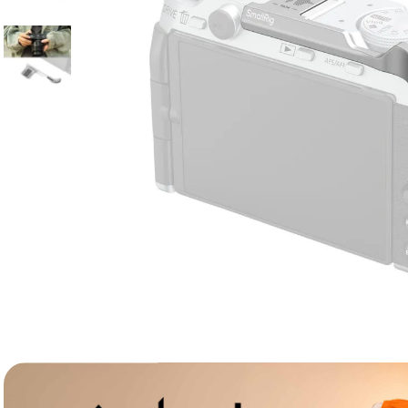
lavaliera
6
.
card memorie
7
.
ulanzi
8
.
insta 360
9
.
godox
10
.