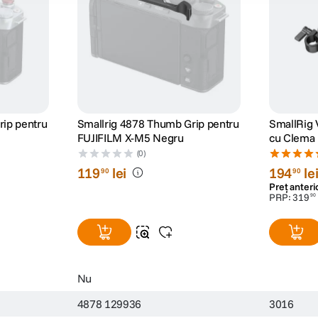
rip pentru
Smallrig 4878 Thumb Grip pentru
SmallRig 
FUJIFILM X-M5 Negru
cu Clema
(0)
119
lei
194
le
90
90
Preț anteri
PRP:
319
90
Nu
4878 129936
3016