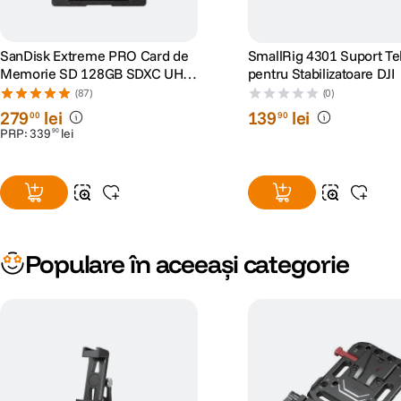
SanDisk Extreme PRO Card de
SmallRig 4301 Suport Te
Memorie SD 128GB SDXC UHS-
pentru Stabilizatoare DJI
I Class 10 U3 V30 + 2 Ani
(87)
(0)
RescuePRO Deluxe
279
lei
139
lei
00
90
PRP:
339
lei
90
Populare în aceeași categorie