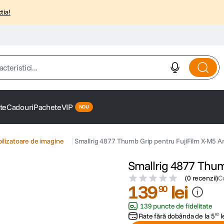
tia!
istici...
te
Cadouri
Pachete
VIP
bilizatoare de imagine
Smallrig 4877 Thumb Grip pentru FujiFilm X-M5 Ar
Smallrig 4877 Thum
(
0 recenzii
)
C
139
lei
90
139 puncte de fidelitate
Rate fără dobânda de la
5
l
82