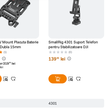
V Mount Placuta Baterie
SmallRig 4301 Suport Telefon
 Dubla 15mm
pentru Stabilizatoare DJI
(1)
(0)
i
139
lei
90
or:
319
lei
90
lei
4301