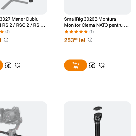
 3027 Maner Dublu
SmallRig 3026B Montura
I RS 2 / RSC 2 / RS 3 /
Monitor Clema NATO pentru DJI
/ RS 4 / RS 4 Pro
RS2/RSC2/RS3/RS3 Pro/RS3
(2)
(5)
Mini/RS4/RS4 Pro
i
253
lei
00