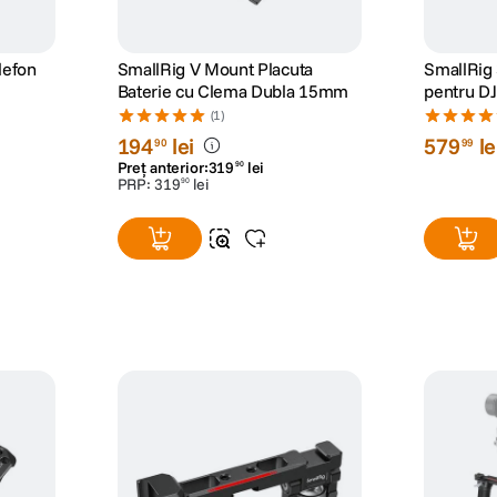
lefon
SmallRig V Mount Placuta
SmallRig
Baterie cu Clema Dubla 15mm
pentru DJ
RS 3 Pro 
(1)
194
lei
579
le
90
99
Preț anterior:
319
lei
90
PRP:
319
lei
90