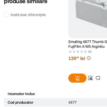
produse similare
Arată doar diferențele
Smallrig 4877 Thumb G
FujiFilm X-M5 Argintiu
(0)
139
lei
90
Incarcator inclus
Cod producator
4877