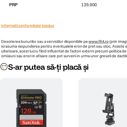
PRP
139.900
Informatii conformitate produs
Descrierea bunurilor sau a serviciilor disponibile pe
www.f64.ro
(prin imagi
isi asuma raspunderea pentru eventualele erori de pret sau stoc. Aceste ero
ulterioare, acest lucru fiind influentat de factori externi precum politica 
omisiuni sau erori in afisare care pot surveni in urma unor greseli de dactil
S-ar putea să-ți placă și