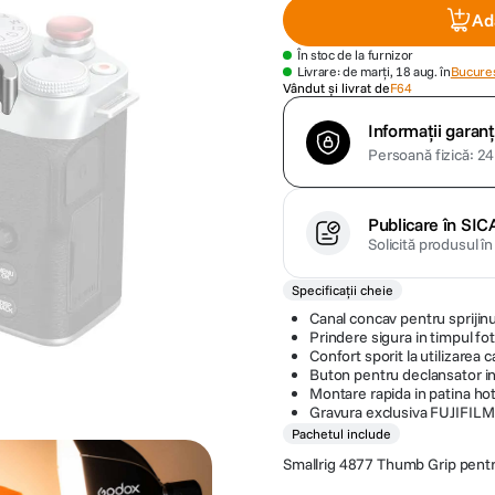
Ad
În stoc de la furnizor
Livrare: de marți, 18 aug. în
Bucures
Vândut și livrat de
F64
Informații garanț
Persoană fizică: 24 
Publicare în SIC
Solicită produsul î
Specificații cheie
Canal concav pentru sprijin
Prindere sigura in timpul fot
Confort sporit la utilizarea 
Buton pentru declansator i
Montare rapida in patina ho
Gravura exclusiva FUJIFILM
Pachetul include
Smallrig 4877 Thumb Grip pentr