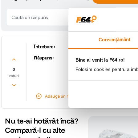
Consimțământ
Întrebare:
Buna! Oare acest produs se potri
Răspuns:
Buna ziua! Acest model nu este co
Bine ai venit la F64.ro!
care ar putea sa se potriveasca c
0
Folosim cookies pentru a imbu
De către
F64
voturi
Adaugă un răspuns
Nu te-ai hotărât încă?
Compară-l cu alte