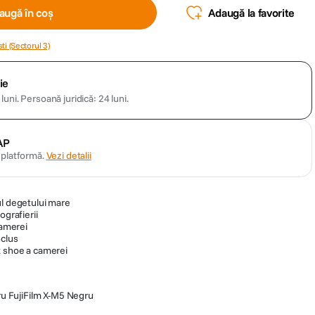
augă în coș
Adaugă la favorite
ti (Sectorul 3)
ie
luni.
Persoană juridică: 24 luni.
AP
n platformă.
Vezi detalii
ul degetului mare
ografierii
camerei
nclus
t shoe a camerei
u FujiFilm X-M5 Negru