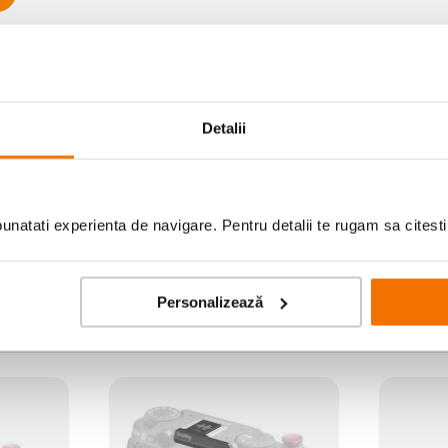
Detalii
veste si pe un Fuji XT50?
mpatibil cu Fujifilm X-T50, patina camerei respective fiind mai rid
u modelul mentionat. O zi buna!
natati experienta de navigare. Pentru detalii te rugam sa citest
Personalizează