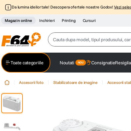
Da lumina ideilor tale! Descopera ofertele noastre Godox!
Vezi selec
Magazin online
Inchirieri
Printing
Cursuri
Cauta dupa model, tipul produsului, caracter
Top Cautari
Toate categoriile
Noutati
Consignatie
Resigila
canon g7x
1
.
Accesorii foto
Stabilizatoare de imagine
Accesorii sta
trepied
2
.
trepied telefon
3
.
peak design
4
.
canon sx740 hs
5
.