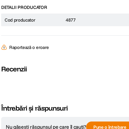
DETALII PRODUCATOR
Cod producator
4877
Raportează o eroare
Recenzii
Întrebări și răspunsuri
Nu găsești răspunsul pe care îl cauți?
Pune o întrebare