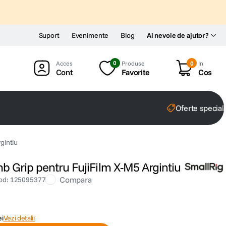
Suport
Evenimente
Blog
Ai nevoie de ajutor?
0
Produse
0
In
Cont
Favorite
Cos
Oferte special
gintiu
b Grip pentru FujiFilm X-M5 Argintiu
Compara
od
:
125095377
ei
Vezi detalii