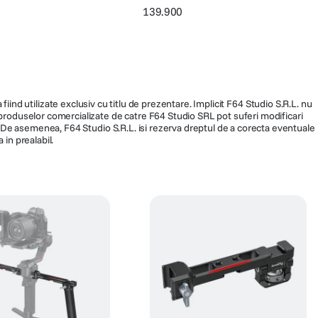
139.900
fiind utilizate exclusiv cu titlu de prezentare. Implicit F64 Studio S.R.L. nu
a produselor comercializate de catre F64 Studio SRL pot suferi modificari
ra. De asemenea, F64 Studio S.R.L. isi rezerva dreptul de a corecta eventuale
 in prealabil.