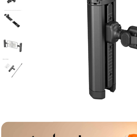
lavaliera
6
.
card memorie
7
.
dji mic mini
8
.
dji osmo
9
.
insta 360
10
.