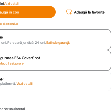
lei
Vezi detalii
augă în coș
Adaugă la favorite
ti (Sectorul 3)
ie
luni.
Persoană juridică: 24 luni.
Extinde garanția
sigurarea F64 CoverShot
daugă asigurare
AP
n platformă.
Vezi detalii
perior sau lateral