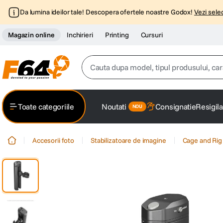
Da lumina ideilor tale! Descopera ofertele noastre Godox!
Vezi selec
Magazin online
Inchirieri
Printing
Cursuri
Cauta dupa model, tipul produsului, caracter
Top Cautari
Toate categoriile
Noutati
Consignatie
Resigila
canon g7x
1
.
Accesorii foto
Stabilizatoare de imagine
Cage and Rig
trepied
2
.
trepied telefon
3
.
peak design
4
.
canon sx740 hs
5
.