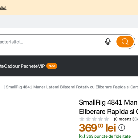
tia!
istici...
te
Cadouri
Pachete
VIP
SmallRig 4841 Maner Lateral Bilateral Rotativ cu Eliberare Rapida si C
SmallRig 4841 Maner
Eliberare Rapida si
(
0 recenzii
)
C
369
lei
00
369 puncte de fidelitate