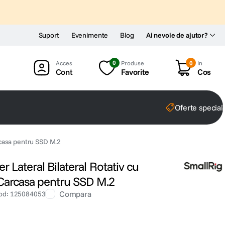
Suport
Evenimente
Blog
Ai nevoie de ajutor?
0
Produse
0
In
Cont
Favorite
Cos
Oferte special
arcasa pentru SSD M.2
 Lateral Bilateral Rotativ cu
 Carcasa pentru SSD M.2
Compara
od
:
125084053