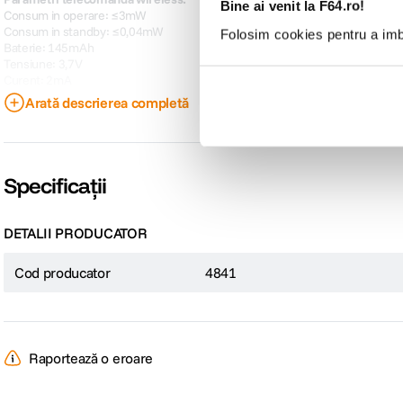
Bine ai venit la F64.ro!
Consum in operare: ≤3mW
Consum in standby: ≤0,04mW
Folosim cookies pentru a imbu
Baterie: 145mAh
Tensiune: 3,7V
Curent: 2mA
Temperatura de operare: -30℃ pana la 60℃
Arată descrierea completă
Distanta control wireless: 10,0 m
Frecventa wireless: 2,4 GHz
Specificații
DETALII PRODUCATOR
Cod producator
4841
Raportează o eroare