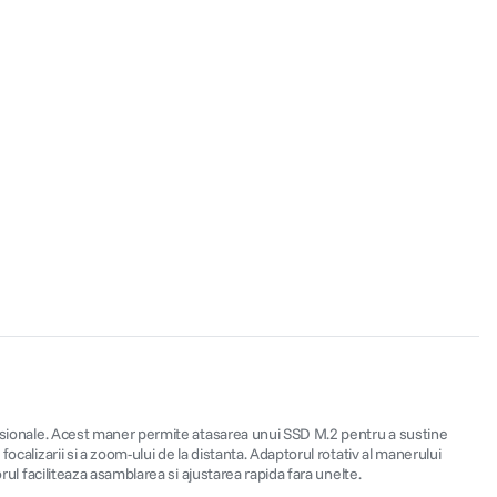
ofesionale. Acest maner permite atasarea unui SSD M.2 pentru a sustine
calizarii si a zoom-ului de la distanta. Adaptorul rotativ al manerului
rul faciliteaza asamblarea si ajustarea rapida fara unelte.