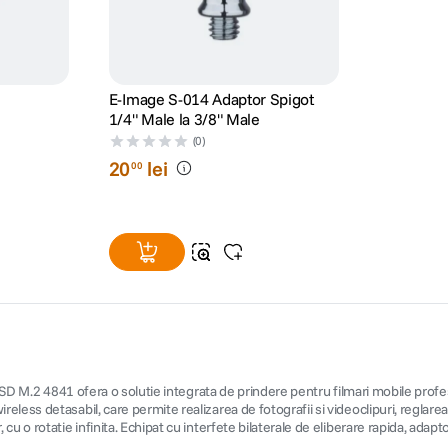
E-Image S-014 Adaptor Spigot
1/4" Male la 3/8" Male
(0)
20
lei
00
ru SSD M.2 4841 ofera o solutie integrata de prindere pentru filmari mobile pr
ss detasabil, care permite realizarea de fotografii si videoclipuri, reglarea fo
 o rotatie infinita. Echipat cu interfete bilaterale de eliberare rapida, adapto