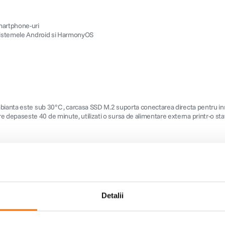
martphone-uri
, sistemele Android si HarmonyOS
bianta este sub 30°C , carcasa SSD M.2 suporta conectarea directa pentru inreg
depaseste 40 de minute, utilizati o sursa de alimentare externa printr-o stat
Detalii
480Mbps) / Low-Speed (12Mbps)
 clipire pentru citire/scriere