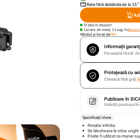
Rate fără dobânda de la
15
37
Ad
În stoc în depozit
Livrare: de marți, 11 aug. în
Bucures
Vândut și livrat de
F64
Informații garanț
Persoană fizică: 24 
Protejează cu a
Creează fără griji.
A
Publicare în SIC
Solicită produsul î
Specificații cheie
Rotatie infinita
Se blocheaza la orice unghi
Poate fi utilizat ca maner su