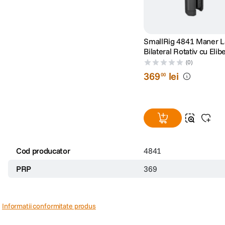
SmallRig 4841 Maner La
Bilateral Rotativ cu Elib
Rapida si Carcasa pent
(0)
M.2
369
lei
00
Cod producator
4841
PRP
369
Informatii conformitate produs