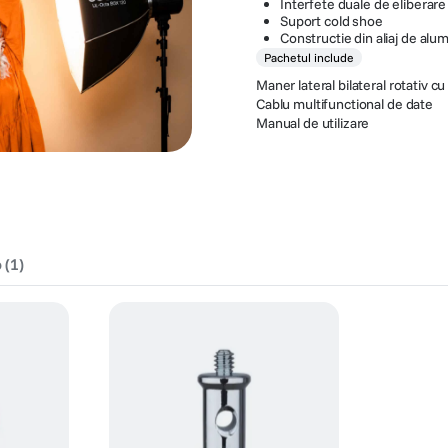
Interfete duale de eliberare
Suport cold shoe
Constructie din aliaj de alumi
Pachetul include
Maner lateral bilateral rotativ c
Cablu multifunctional de date
Manual de utilizare
o
(
1
)