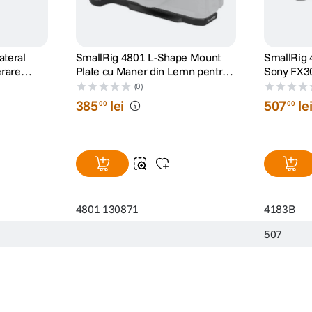
teral
SmallRig 4801 L-Shape Mount
SmallRig 
erare
Plate cu Maner din Lemn pentru
Sony FX3
ru SSD
Nikon Z f
version)
(0)
385
lei
507
le
00
00
4801 130871
4183B
507