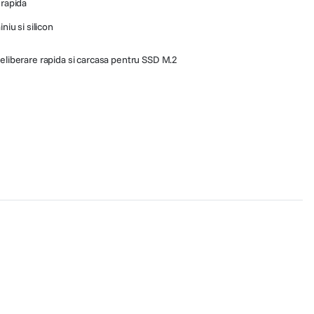
 rapida
niu si silicon
u eliberare rapida si carcasa pentru SSD M.2