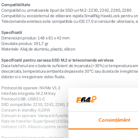
Compatibilitate
Compatibil cu urmatoarele tipuri de SSD-uri M.2: 2230, 2242, 2260, 2280
Compatibil cu ecosistemul de eliberare rapida SmallRig HawkLock pentru s
Telecomanda wireless este compatibila cu iOS 17.0 si versiunile ulterioare
Specificatii
Dimensiuni produs: 148 x 81 x 42 mm
Greutate produs: 191,7 gr
Materiale: Aliaj de aluminiu, plastic, silicon
Specificatii pentru carcasa SSD M.2 si telecomanda wireless
Daca telefonul are o baterie suficient de incarcata (>30%) si temperatura am
descarcata, temperatura ambianta depaseste 30°C sau durata de inregistrare 
datelor si o inregistrare video fluida.
Protocol de operare: NVMe V1.3
Interfata integrata: M.2 M-Key
Protocol USB: USB3.1-C
SSD compatibile: 2230, 2242, 2260, 2280
Consum in standby: 0,38W
Consum in operare: Variaza in functie de modelul SSD
Consimțământ
Rate de transfer: SuperSpeed (10Gbps) / Hi-Speed (5Gbps) / Full-Speed (
Indicator LED: Albastru (aprins pentru alimentare / standby / ejectare sigura);
Parametri telecomanda wireless: