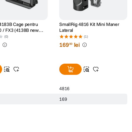
4183B Cage pentru
SmallRig 4816 Kit Mini Maner
0 / FX3 (4138B new
Lateral
(0)
(1)
i
169
lei
00
4816
169