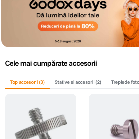
Cele mai cumpărate accesorii
Top accesorii
(
3
)
Stative si accesorii
(
2
)
Trepiede fot