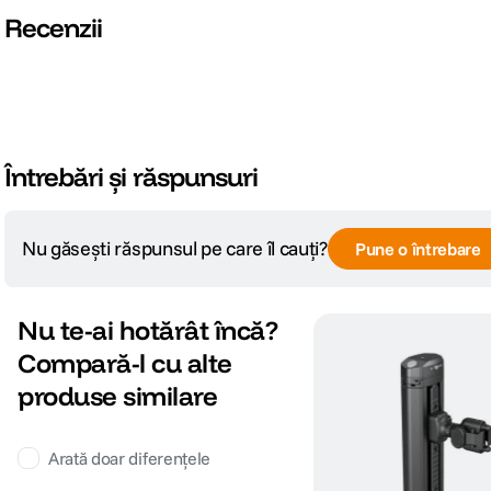
Recenzii
Întrebări și răspunsuri
Nu găsești răspunsul pe care îl cauți?
Pune o întrebare
Nu te-ai hotărât încă?
Compară-l cu alte
produse similare
Arată doar diferențele