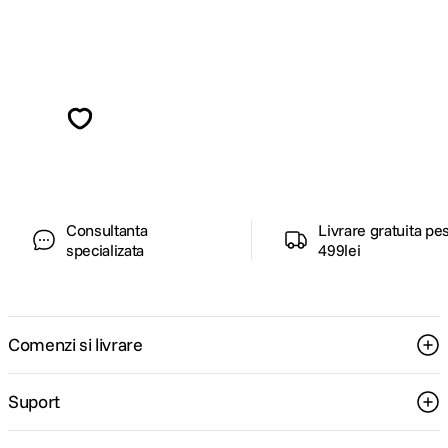
Alatura-te comunitatii creatorilor
Descopera inspiratie, recomandari utile,
ghiduri foto-video si oferte pregatite special
pentru tine.
Consultanta
Livrare gratuita pe
specializata
499lei
Comenzi si livrare
Suport