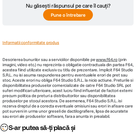
Nu găsești răspunsul pe care îl cauți?
Pune o întrebare
DETALII PRODUCATOR
Cod producator
4234 126205
Informatii conformitate produs
Descrierea bunurilor sau a serviciilor disponibile pe
www.f64.ro
(prin
imagini, video etc.) nu reprezinta o obligatie contractuala din partea F64,
acestea fiind utilizate exclusiv cu titlu de prezentare. Implicit F64 Studio
S.R.L. nu isi asuma raspunderea pentru eventualele erori de pret sau
stoc. Aceste erori nu obliga F64 Studio S.R.L. la nicio actiune. Preturile si
disponibilitatea produselor comercializate de catre F64 Studio SRL pot
suferi modificari ulterioare, acest lucru fiind influentat de factori externi
precum politica de preturi a distribuitorilor sau disponibilitatea
produselor pe stocul acestora. De asemenea, F64 Studio S.R.L. isi
rezerva dreptul de a corecta eventuale omisiuni sau erori in afisare care
pot surveni in urma unor greseli de dactilografiere, lipsa de acuratete
sau erori ale produselor software, fara a anunta in prealabil.
S-ar putea să-ți placă și