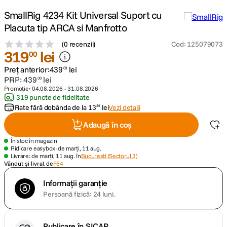
SmallRig 4234 Kit Universal Suport cu
canon sx740 hs
5
.
Placuta tip ARCA si Manfrotto
(
0 recenzii
)
Cod
:
125079073
lavaliera
6
.
319
lei
00
Preț anterior:
439
lei
card memorie
00
7
.
PRP:
439
lei
00
Promoție:
04.08.2026
-
31.08.2026
dji mic mini
8
.
319 puncte de fidelitate
Rate fără dobânda de la
13
lei
Vezi detalii
29
dji osmo
9
.
Adaugă în coș
În stoc în magazin
insta 360
10
.
Ridicare easybox: de marți, 11 aug.
Livrare: de marți, 11 aug. în
Bucuresti (Sectorul 3)
Vândut și livrat de
F64
Informații garanție
Persoană fizică: 24 luni.
Publicare în SICAP