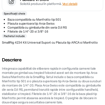
Solicită produsul în platformă.
Vezi detalii
Specificații cheie
Baza compatibila cu Manfrotto tip 501
Placuta superioara tip Arca-Swiss
Compatibila cu gimbalurile din seria DJI RS
Filetele de 1/4"-20 si 3/8"-16
Pachetul include
SmallRig 4234 Kit Universal Suport cu Placuta tip ARCA si Manfrotto
Descriere
Integreaza capabilitati de eliberare rapida in configuratia camerei tale
montate pe gimbal sau trepied folosind acest set de montare tip Arca-
Swiss/Manfrotto de la SmallRig. Setul include o baza compatibila cu
Manfrotto tip 501 si o placuta superioara tip Arca-Swiss cu doua suruburi
de montare de 1/4"-20. Placa Arca-Swiss este compatibila cu gimbalurile
din seria DJI RS, permitand tranzitii rapide intre configuratiile handheld,
stabilizator si trepied. Filetele de 1/4"-20 si 3/8"-16 de la baza placii tip
Manfrotto permit atasarea acesteia la trepied. O parghie de blocare in
doua etape asigura securitatea camerei tale.