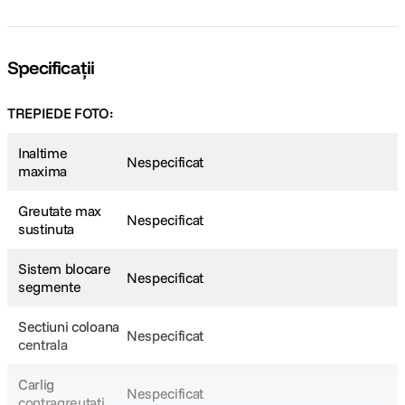
Specificații
TREPIEDE FOTO:
Inaltime
Nespecificat
maxima
Greutate max
Nespecificat
sustinuta
Sistem blocare
Nespecificat
segmente
Sectiuni coloana
Nespecificat
centrala
Carlig
Nespecificat
contragreutati