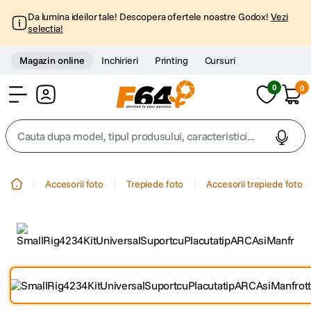
Da lumina ideilor tale! Descopera ofertele noastre Godox!
Vezi
selectia!
Magazin online
Inchirieri
Printing
Cursuri
0
0
Cont
Cauta dupa model, tipul produsului, caracteristici...
Top Cautari
Accesorii foto
Trepiede foto
Accesorii trepiede foto
canon g7x
1
.
trepied
2
.
trepied telefon
3
.
peak design
4
.