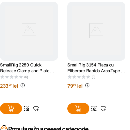
SmallRig 2280 Quick
SmallRig 3154 Placa cu
Release Clamp and Plate
Eliberare Rapida Arca-Type
Compatibil Arca-type
pentru RS 2 / RSC 2 / RS 3 /
(0)
(0)
RS 3 PRO
233
lei
79
lei
00
99
Populare în aceeași categorie