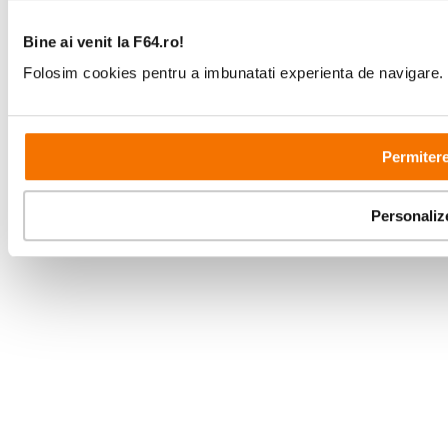
Bine ai venit la F64.ro!
Folosim cookies pentru a imbunatati experienta de navigare. P
Copyright © F64 2001 - 2026
Permitere
Parteneri tehnologie:
Personaliz