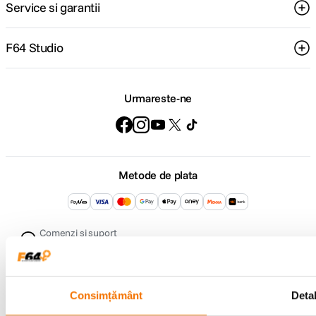
Service si garantii
F64 Studio
Urmareste-ne
Metode de plata
Comenzi si suport
+40 21 270 0050
Program de lucru
09:00 - 21:00
Showroom
Consimțământ
Detal
Bd-ul Unirii 64, Bucuresti