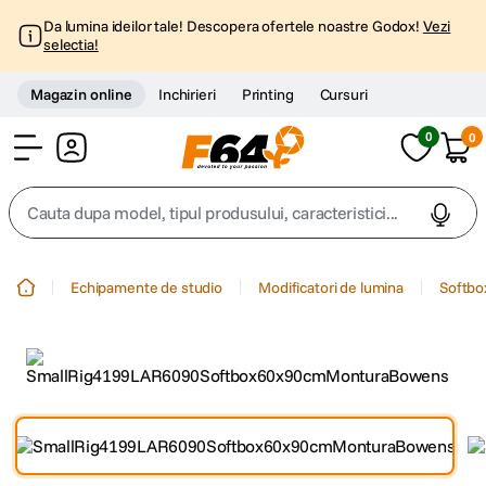
Da lumina ideilor tale! Descopera ofertele noastre Godox!
Vezi
selectia!
Magazin online
Inchirieri
Printing
Cursuri
0
0
Cont
Cauta dupa model, tipul produsului, caracteristici...
Top Cautari
Echipamente de studio
Modificatori de lumina
Softbo
canon g7x
1
.
trepied
2
.
trepied telefon
3
.
peak design
4
.