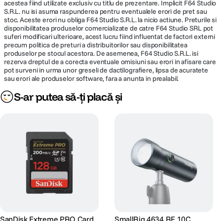
acestea fiind utilizate exclusiv cu titlu de prezentare. Implicit F64 Studio
S.R.L. nu isi asuma raspunderea pentru eventualele erori de pret sau
stoc. Aceste erori nu obliga F64 Studio S.R.L. la nicio actiune. Preturile si
disponibilitatea produselor comercializate de catre F64 Studio SRL pot
suferi modificari ulterioare, acest lucru fiind influentat de factori externi
precum politica de preturi a distribuitorilor sau disponibilitatea
produselor pe stocul acestora. De asemenea, F64 Studio S.R.L. isi
rezerva dreptul de a corecta eventuale omisiuni sau erori in afisare care
pot surveni in urma unor greseli de dactilografiere, lipsa de acuratete
sau erori ale produselor software, fara a anunta in prealabil.
S-ar putea să-ți placă și
SanDisk Extreme PRO Card
SmallRig 4634 RF 10C