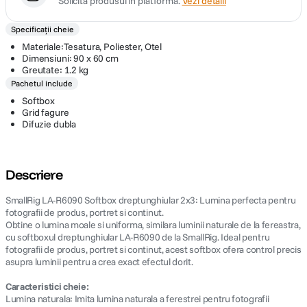
Solicită produsul în platformă.
Vezi detalii
Specificații cheie
Materiale:Tesatura, Poliester, Otel
Dimensiuni: 90 x 60 cm
Greutate: 1.2 kg
Pachetul include
Softbox
Grid fagure
Difuzie dubla
Descriere
SmallRig LA-R6090 Softbox dreptunghiular 2x3: Lumina perfecta pentru
fotografii de produs, portret si continut.
Obtine o lumina moale si uniforma, similara luminii naturale de la fereastra,
cu softboxul dreptunghiular LA-R6090 de la SmallRig. Ideal pentru
fotografii de produs, portret si continut, acest softbox ofera control precis
asupra luminii pentru a crea exact efectul dorit.
Caracteristici cheie:
Lumina naturala: Imita lumina naturala a ferestrei pentru fotografii