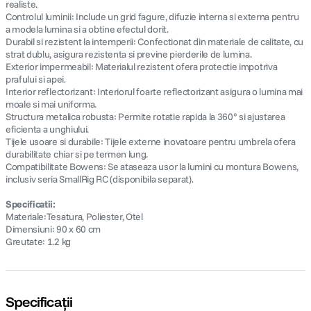
realiste.
Controlul luminii: Include un grid fagure, difuzie interna si externa pentru
a modela lumina si a obtine efectul dorit.
Durabil si rezistent la intemperii: Confectionat din materiale de calitate, cu
strat dublu, asigura rezistenta si previne pierderile de lumina.
Exterior impermeabil: Materialul rezistent ofera protectie impotriva
prafului si apei.
Interior reflectorizant: Interiorul foarte reflectorizant asigura o lumina mai
moale si mai uniforma.
Structura metalica robusta: Permite rotatie rapida la 360° si ajustarea
eficienta a unghiului.
Tijele usoare si durabile: Tijele externe inovatoare pentru umbrela ofera
durabilitate chiar si pe termen lung.
Compatibilitate Bowens: Se ataseaza usor la lumini cu montura Bowens,
inclusiv seria SmallRig RC (disponibila separat).
Specificatii:
Materiale:Tesatura, Poliester, Otel
Dimensiuni: 90 x 60 cm
Greutate: 1.2 kg
Specificații