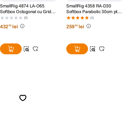
SmallRig 4874 LA-O65
SmallRig 4358 RA-D30
Softbox Octogonal cu Grid
Softbox Parabolic 30cm pt
Montura Bowens 65cm
RC60B
(0)
(1)
432
lei
259
lei
00
00
Alatura-te comunitatii creatorilor
Descopera inspiratie, recomandari utile,
ghiduri foto-video si oferte pregatite special
pentru tine.