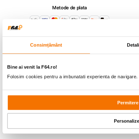
Metode de plata
Comenzi si suport
+40 21 270 0050
Program de lucru
Consimțământ
Detali
09:00 - 21:00
Showroom
Bd-ul Unirii 64, Bucuresti
Bine ai venit la F64.ro!
Folosim cookies pentru a imbunatati experienta de navigare. P
Permitere
Copyright © F64 2001 - 2026
Personaliz
Parteneri tehnologie: