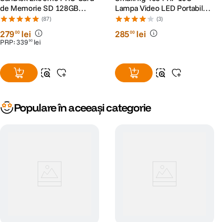
de Memorie SD 128GB
Lampa Video LED Portabila
SDXC UHS-I Class 10 U3 V30
10W cu Focus Ajustabil
(87)
(3)
+ 2 Ani RescuePRO Deluxe
10°-60°
279
lei
285
lei
00
00
PRP:
339
lei
90
Populare în aceeași categorie