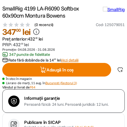
SmallRig 4199 LA-R6090 Softbox
canon sx740 hs
5
.
60x90cm Montura Bowens
(
0 recenzii
)
Cod
:
125079051
lavaliera
6
.
347
lei
00
Preț anterior:
432
lei
sony fx
00
7
.
PRP:
432
lei
00
Promoție:
04.08.2026
-
31.08.2026
card memorie
8
.
347 puncte de fidelitate
Rate fără dobânda de la
14
lei
Vezi detalii
45
dji mic mini
9
.
Adaugă în coș
În stoc în magazin
dji osmo
10
.
Livrare: de marți, 11 aug. în
Bucuresti (Sectorul 3)
Vândut și livrat de
F64
Informații garanție
Persoană fizică: 24 luni.
Persoană juridică: 12 luni.
Publicare în SICAP