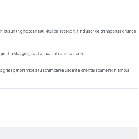
n buzunar, ghiozdan sau kitul de accesorii, fiind usor de transportat oriunde
pentru vlogging, calatorii sau filmari spontane.
fotografii panoramice sau schimbarea usoara a orientarii camerei in timpul