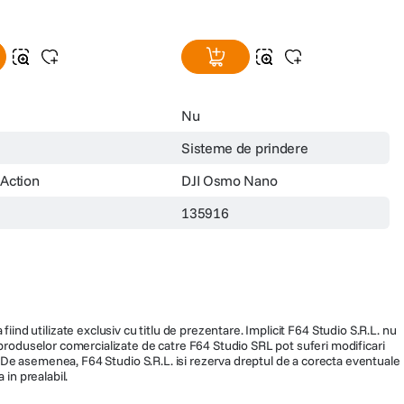
Nu
Sisteme de prindere
Action
DJI Osmo Nano
135916
fiind utilizate exclusiv cu titlu de prezentare. Implicit F64 Studio S.R.L. nu
a produselor comercializate de catre F64 Studio SRL pot suferi modificari
ra. De asemenea, F64 Studio S.R.L. isi rezerva dreptul de a corecta eventuale
 in prealabil.