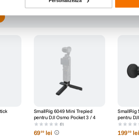
Personalizează
tick
SmallRig 6049 Mini Trepied
SmallRig 5
pentru DJI Osmo Pocket 3 / 4
pentru DJ
(0)
69
lei
199
le
99
99