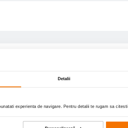
Detalii
Scrie prima recenzie
natati experienta de navigare. Pentru detalii te rugam sa citest