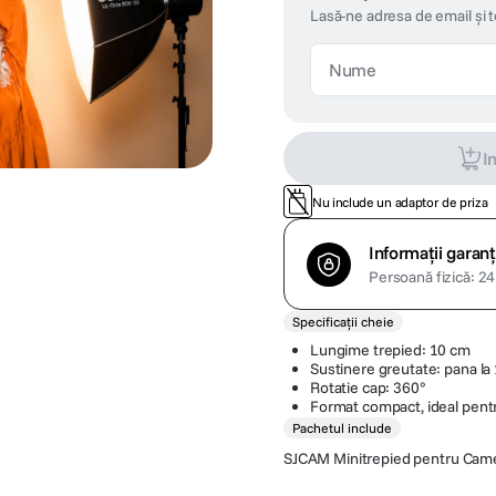
Lasă-ne adresa de email și 
I
Nu include un adaptor de priza
Informații garanț
Persoană fizică: 24 
Specificații cheie
Lungime trepied: 10 cm
Sustinere greutate: pana la 
Rotatie cap: 360°
Format compact, ideal pent
Pachetul include
SJCAM Minitrepied pentru Came