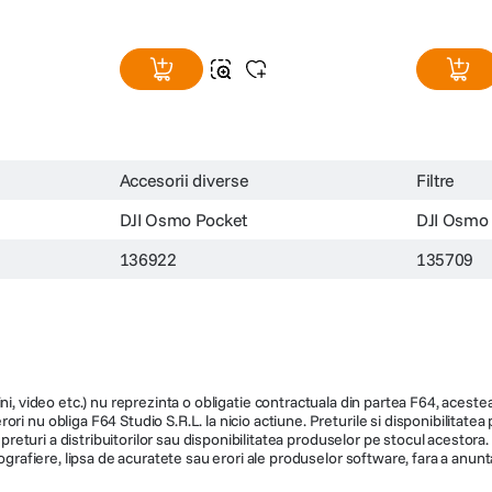
Accesorii diverse
Filtre
DJI Osmo Pocket
DJI Osmo 
136922
135709
ni, video etc.) nu reprezinta o obligatie contractuala din partea F64, acestea 
ri nu obliga F64 Studio S.R.L. la nicio actiune. Preturile si disponibilitate
de preturi a distribuitorilor sau disponibilitatea produselor pe stocul acesto
ografiere, lipsa de acuratete sau erori ale produselor software, fara a anunta