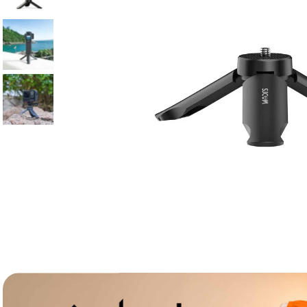
lavaliera
6
.
card memorie
7
.
dji mic mini
8
.
dji osmo
9
.
insta 360
10
.