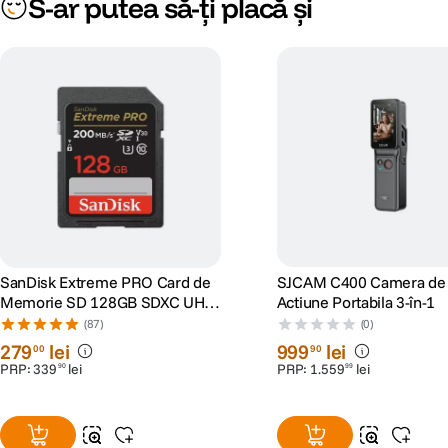
S-ar putea să-ți placă și
SanDisk Extreme PRO Card de
SJCAM C400 Camera de
Memorie SD 128GB SDXC UHS-
Actiune Portabila 3-în-1
I Class 10 U3 V30 + 2 Ani
(87)
(0)
RescuePRO Deluxe
279
lei
999
lei
00
90
PRP:
339
lei
PRP:
1
.
559
lei
90
99