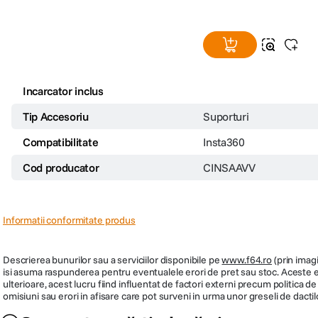
Incarcator inclus
Tip Accesoriu
Suporturi
Compatibilitate
Insta360
Cod producator
CINSAAVV
Informatii conformitate produs
Descrierea bunurilor sau a serviciilor disponibile pe
www.f64.ro
(prin imagi
isi asuma raspunderea pentru eventualele erori de pret sau stoc. Aceste ero
ulterioare, acest lucru fiind influentat de factori externi precum politica 
omisiuni sau erori in afisare care pot surveni in urma unor greseli de dactil