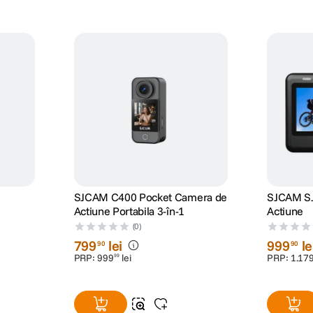
SJCAM C400 Pocket Camera de
SJCAM SJ
Actiune Portabila 3-în-1
Actiune
(0)
799
lei
999
le
90
90
PRP:
999
lei
PRP:
1
.
17
99