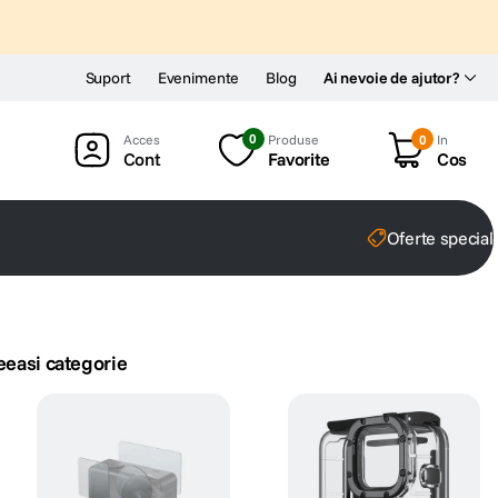
Suport
Evenimente
Blog
Ai nevoie de ajutor?
0
Produse
0
In
Cont
Favorite
Cos
Oferte special
eeasi categorie