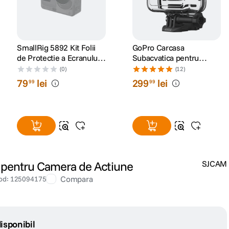
SmallRig 5892 Kit Folii
GoPro Carcasa
de Protectie a Ecranului
Subacvatica pentru
pentru DJI Osmo Action 6
HERO9 /HERO10
(0)
(12)
/HERO11
79
lei
299
lei
99
99
Black/HERO12/ HERO13
 pentru Camera de Actiune
SJCAM
Compara
od
:
125094175
isponibil