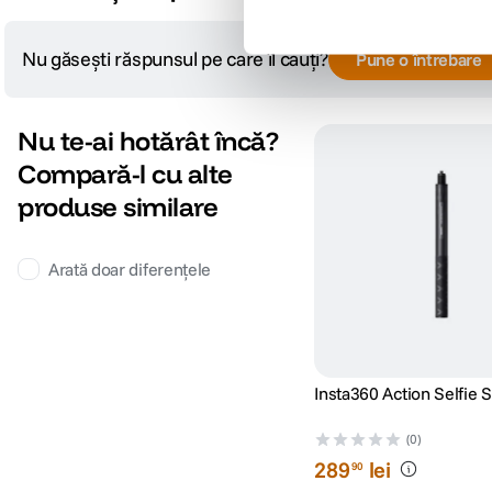
Nu găsești răspunsul pe care îl cauți?
Pune o întrebare
Nu te-ai hotărât încă?
Compară-l cu alte
produse similare
Arată doar diferențele
Insta360 Action Selfie S
(0)
289
lei
90