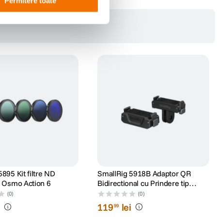
Permitere toate
895 Kit filtre ND
SmallRig 5918B Adaptor QR
I Osmo Action 6
Bidirectional cu Prindere tip
GoPro si Filet Universal 1/4"
(0)
(0)
i
119
lei
99