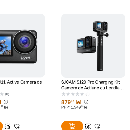
11 Active Camera de
SJCAM SJ20 Pro Charging Kit
Camera de Actiune cu Lentila
Dubla
(0)
(0)
i
879
lei
90
9
lei
PRP:
1
.
549
lei
99
99