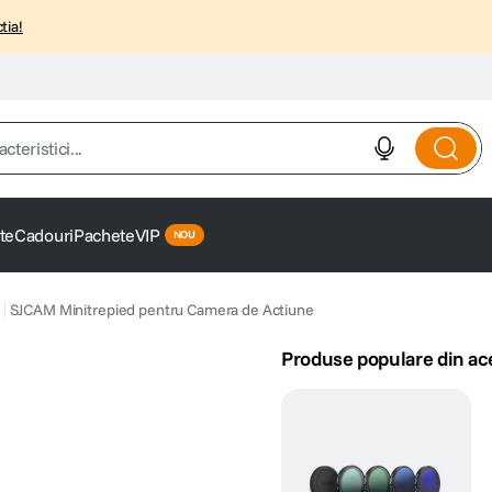
tia!
istici...
te
Cadouri
Pachete
VIP
SJCAM Minitrepied pentru Camera de Actiune
Produse populare din ac