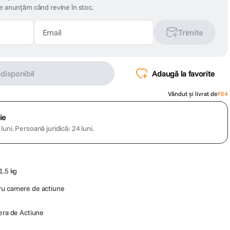
te anunțăm când revine în stoc.
Trimite
ndisponibil
Adaugă la favorite
Vândut și livrat de
F64
ie
luni.
Persoană juridică: 24 luni.
1.5 kg
ru camere de actiune
ra de Actiune