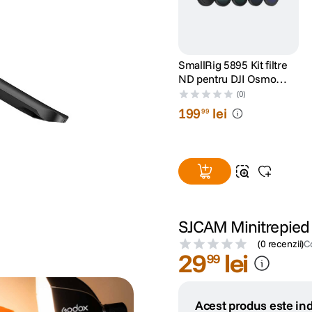
SmallRig 5895 Kit filtre
ND pentru DJI Osmo
Action 6
(0)
199
lei
99
SJCAM Minitrepied
(
0 recenzii
)
C
29
lei
99
Acest produs este ind