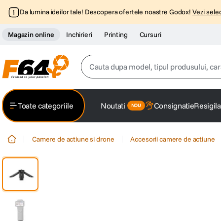
Da lumina ideilor tale! Descopera ofertele noastre Godox!
Vezi selec
Magazin online
Inchirieri
Printing
Cursuri
Cauta dupa model, tipul produsului, caracter
Top Cautari
Toate categoriile
Noutati
Consignatie
Resigila
canon g7x
1
.
Camere de actiune si drone
Accesorii camere de actiune
trepied
2
.
trepied telefon
3
.
peak design
4
.
canon sx740 hs
5
.