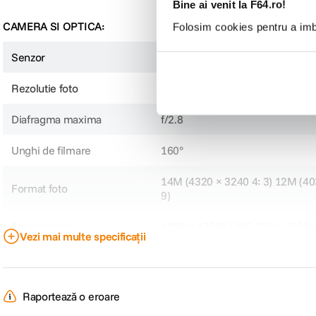
Bine ai venit la F64.ro!
CAMERA SI OPTICA:
Folosim cookies pentru a imbu
Senzor
Panasonic MN34112PA
Rezolutie foto
14.24 MP
Diafragma maxima
f/2.8
Unghi de filmare
160°
14M (4320 × 3240 4: 3) 12M (40
Format foto
9)
Format video
1296p: 1728X1296 30fps 1080p:
Vezi mai multe specificații
Slow motion
Nu
Stabilizare de imagine
Nu
Raportează o eroare