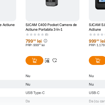
 Actiune
SJCAM C400 Pocket Camera de
SJCAM SJ
Actiune Portabila 3-în-1
Actiune
(0)
799
lei
999
le
90
90
PRP:
999
lei
PRP:
1
.
179
99
Nu
Nu
Nu
Nu
USB Type-C
USB-C
Da
Da (cu car