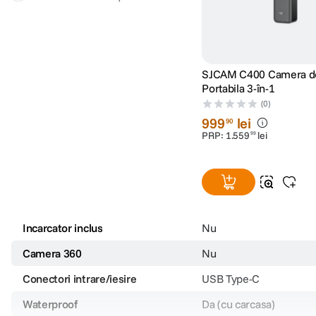
Microfon incorporat
Da
Difuzor incorporat
Da
SJCAM C400 Camera de
ALIMENTARE:
Portabila 3-în-1
(0)
Alimentare
Acumulator detasabil 1200mAh
999
lei
90
PRP:
1
.
559
lei
Autonomie
130 minute pentru video 1080P
99
Incarcator inclus
Nu
Camera 360
Nu
Conectori intrare/iesire
USB Type-C
Waterproof
Da (cu carcasa)