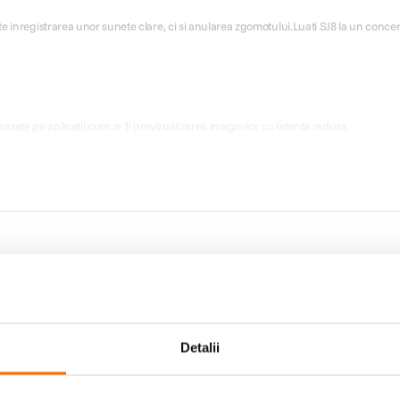
e inregistrarea unor sunete clare, ci si anularea zgomotului.Luati SJ8 la un concert,
 bazate pe aplicatii,cum ar fi previzualizarea imaginilor cu latenta redusa.
mie de pana la 130 de minute pentru video 1080P, Wi-Fi si ecranul LCD oprite.
ofera o experienta reala in timp real pentru a va uita usor la inregistrari si fotografii.
Detalii
mobile.