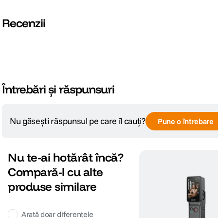
DISPLAY:
Recenzii
Tip display
LCD
CARACTERISTICI GENERALE:
Suport inregistrare
Card microSD
Întrebări și răspunsuri
GPS
Nu
Nu găsești răspunsul pe care îl cauți?
Pune o întrebare
Wi-Fi
Da
Dimensiuni
62,5 mm x 41 mm x 28,8 mm
Nu te-ai hotărât încă?
Greutate
80 g
Compară-l cu alte
produse similare
AUDIO:
Arată doar diferențele