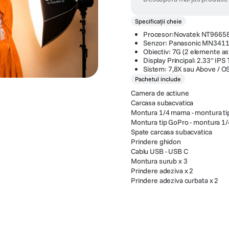
Specificații cheie
Procesor:Novatek NT9665
Senzor: Panasonic MN341
Obiectiv: 7G (2 elemente as
Display Principal: 2.33'' IP
Sistem: 7,8X sau Above / O
Pachetul include
Camera de actiune
Carcasa subacvatica
Montura 1/4 mama - montura ti
Montura tip GoPro - montura 1/
Spate carcasa subacvatica
Prindere ghidon
Cablu USB - USB C
Montura surub x 3
Prindere adeziva x 2
Prindere adeziva curbata x 2