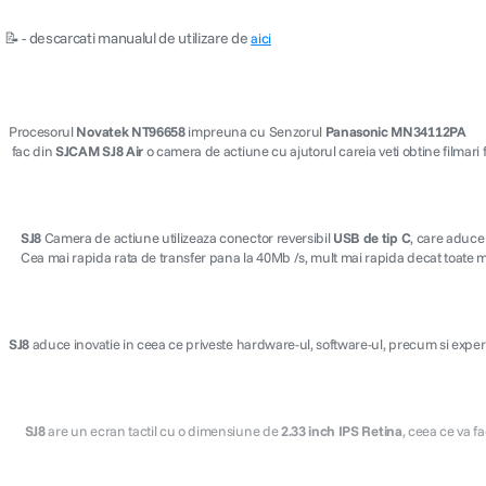
📝 - descarcati manualul de utilizare de
aici
Procesorul
Novatek NT96658
impreuna cu Senzorul
Panasonic MN34112PA
fac din
SJCAM SJ8 Air
o camera de actiune cu ajutorul careia veti obtine filmari 
SJ8
Camera de actiune utilizeaza conector reversibil
USB de tip C
, care aduce
Cea mai rapida rata de transfer pana la 40Mb /s, mult mai rapida decat toate mo
SJ8
aduce inovatie in ceea ce priveste hardware-ul, software-ul, precum si experient
SJ8
are un ecran tactil cu o dimensiune de
2.33 inch IPS Retina
, ceea ce va f