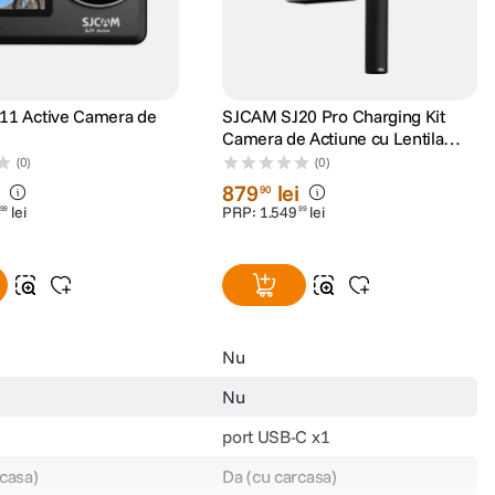
11 Active Camera de
SJCAM SJ20 Pro Charging Kit
Camera de Actiune cu Lentila
Dubla
(0)
(0)
i
879
lei
90
lei
PRP:
1
.
549
lei
99
99
Nu
Nu
port USB-C x1
casa)
Da (cu carcasa)