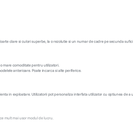
foarte clare si culori superbe, la o rezolutie si un numar de cadre pe secunda suficie
 o mare comoditate pentru utilizatori.
delele anterioare. Poate incarca si alte periferice.
a in exploatare. Utilizatorii pot personaliza interfata utilizator cu optiunea de a uti
ace mult mai usor modul de lucru.