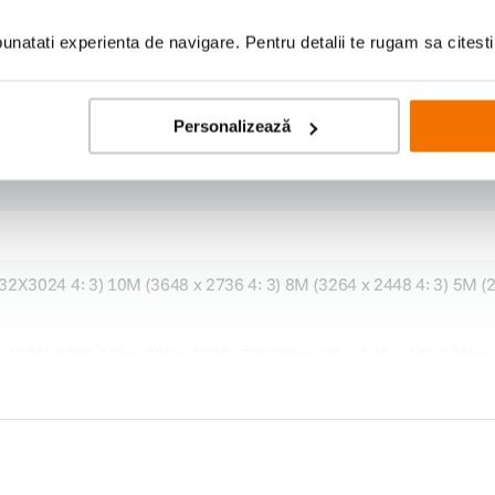
natati experienta de navigare. Pentru detalii te rugam sa citest
Personalizează
32X3024 4: 3) 10M (3648 x 2736 4: 3) 8M (3264 x 2448 4: 3) 5M (
 1920X1080 30fps 720p: 1280X720 30fps VGA: 640 × 480 240fps