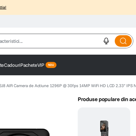
tia!
istici...
te
Cadouri
Pachete
VIP
J8 AIR Camera de Actiune 1296P @ 30fps 14MP WiFi HD LCD 2.33'' IPS 
Produse populare din ac