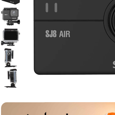
canon sx740 hs
6
.
card memorie
7
.
sony fx
8
.
dji mic mini
9
.
dji osmo pocket 4
10
.