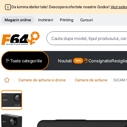
Da lumina ideilor tale! Descopera ofertele noastre Godox!
Vezi selec
Magazin online
Inchirieri
Printing
Cursuri
Cauta dupa model, tipul produsului, caracter
Top Cautari
Toate categoriile
Noutati
Consignatie
Resigila
canon g7x
1
.
Camere de actiune si drone
Camere de actiune
SJCAM S
trepied
2
.
trepied telefon
3
.
peak design
4
.
lavaliera
5
.