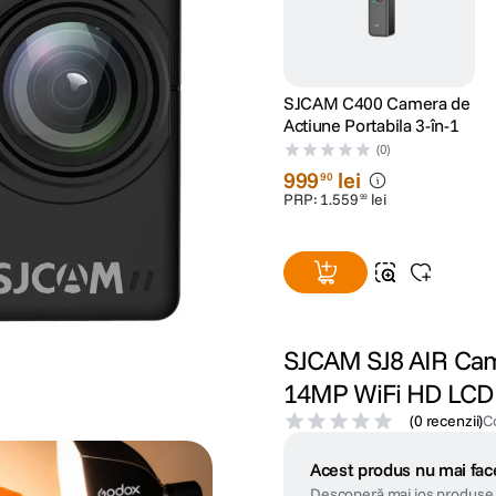
SJCAM C400 Camera de
Actiune Portabila 3-în-1
(0)
999
lei
90
PRP:
1
.
559
lei
99
SJCAM SJ8 AIR Cam
14MP WiFi HD LCD 2
(
0 recenzii
)
C
Acest produs nu mai face
Descoperă mai jos produse 