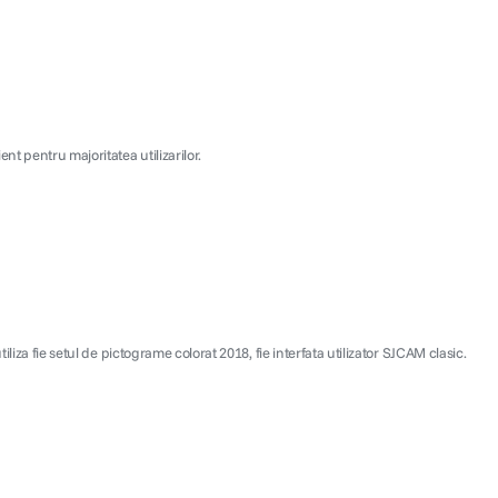
nt pentru majoritatea utilizarilor.
liza fie setul de pictograme colorat 2018, fie interfata utilizator SJCAM clasic.