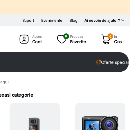
Suport
Evenimente
Blog
Ai nevoie de ajutor?
0
Produse
0
In
Cont
Favorite
Cos
Oferte special
Negru
eeasi categorie