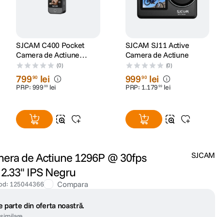
SJCAM C400 Pocket
SJCAM SJ11 Active
Camera de Actiune
Camera de Actiune
Portabila 3-în-1
(0)
(0)
799
lei
999
lei
90
90
PRP:
999
lei
PRP:
1
.
179
lei
99
99
era de Actiune 1296P @ 30fps
SJCAM
.33'' IPS Negru
Compara
od
:
125044366
 parte din oferta noastră.
similare.