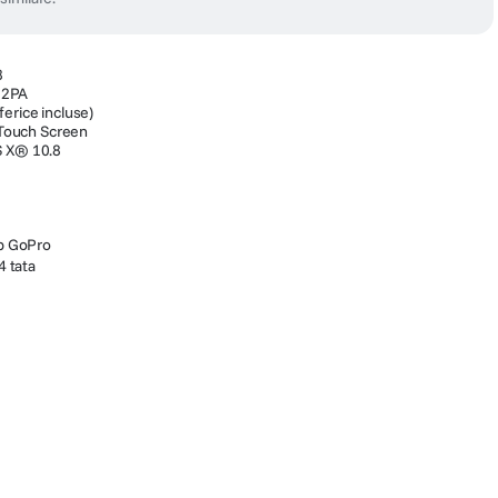
8
12PA
ferice incluse)
S Touch Screen
S X® 10.8
p GoPro
4 tata