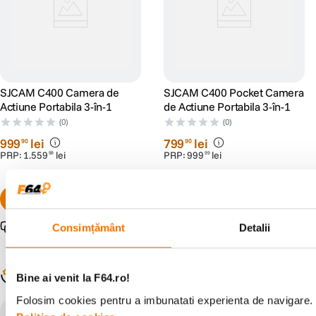
Microfon
Da
incorporat
Difuzor
Da
incorporat
SJCAM C400 Camera de
SJCAM C400 Pocket Camera
Actiune Portabila 3-în-1
de Actiune Portabila 3-în-1
ALIMENTARE:
(0)
(0)
999
lei
799
lei
90
90
Alimentare
Baterie reincarcabila Li-Ion 600mAh
PRP:
1
.
559
lei
PRP:
999
lei
99
99
Timp incarcare
2 ore
1080P/Aprox 50-60 minute; 720P/Aprox
Autonomie
Consimțământ
Detalii
Pachet promo disponibil
Pachet promo disponibil
90-120 minute
Modalitate
USB2.0
Populare în aceeași categorie
incarcare
Bine ai venit la F64.ro!
Folosim cookies pentru a imbunatati experienta de navigare. P