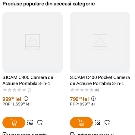
Produse populare din aceeasi categorie
canon sx740 hs
5
.
lavaliera
6
.
ulanzi
7
.
godox
8
.
card memorie
9
.
SJCAM C400 Camera de
SJCAM C400 Pocket Camera
Actiune Portabila 3-în-1
de Actiune Portabila 3-în-1
nou
10
.
(0)
(0)
999
lei
799
lei
90
90
PRP:
1
.
559
lei
PRP:
999
lei
99
99
Pachet promo disponibil
Pachet promo disponibil