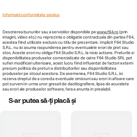
Tip display
LCD
Informatii conformitate produs
Diagonala
2"
display
Descrierea bunurilor sau a serviciilor disponibile pe
www.f64.ro
(prin
imagini, video etc.) nu reprezinta o obligatie contractuala din partea F64,
CARACTERISTICI GENERALE:
acestea fiind utilizate exclusiv cu titlu de prezentare. Implicit F64 Studio
S.R.L. nu isi asuma raspunderea pentru eventualele erori de pret sau
stoc. Aceste erori nu obliga F64 Studio S.R.L. la nicio actiune. Preturile si
Suport
Card microSD
disponibilitatea produselor comercializate de catre F64 Studio SRL pot
inregistrare
suferi modificari ulterioare, acest lucru fiind influentat de factori externi
precum politica de preturi a distribuitorilor sau disponibilitatea
produselor pe stocul acestora. De asemenea, F64 Studio S.R.L. isi
GPS
Nu
rezerva dreptul de a corecta eventuale omisiuni sau erori in afisare care
pot surveni in urma unor greseli de dactilografiere, lipsa de acuratete
Wi-Fi
Nu
sau erori ale produselor software, fara a anunta in prealabil.
S-ar putea să-ți placă și
Dimensiuni
85x56x26 mm
Greutate
71g
AUDIO: