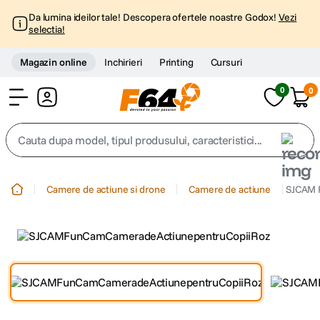
Da lumina ideilor tale! Descopera ofertele noastre Godox!
Vezi
selectia!
Magazin online
Inchirieri
Printing
Cursuri
0
0
Cont
Cauta dupa model, tipul produsului, caracteristici...
Top Cautari
Camere de actiune si drone
Camere de actiune
SJCAM F
canon g7x
1
.
trepied
2
.
trepied telefon
3
.
peak design
4
.