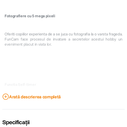
Fotografiere cu 5 mega pixeli
Oferiti copiilor experienta de a se juca cu fotografia la o varsta frageda.
FunCam face procesul de invatare a secretelor acestui hobby un
eveniment placut in viata lor.
Functia Self-timer
Arată descrierea completă
Configurarea camerei pentru ca fotografiile sa fie capturate intr-un
timp intarziat permite copiilor sa faca parte din actiune. Este camera lor,
la urma urmei!
Specificații