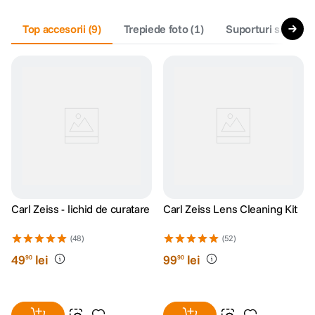
Top accesorii
(
9
)
Trepiede foto
(
1
)
Suporturi si selfie 
Carl Zeiss - lichid de curatare
Carl Zeiss Lens Cleaning Kit
(48)
(52)
49
lei
99
lei
90
90