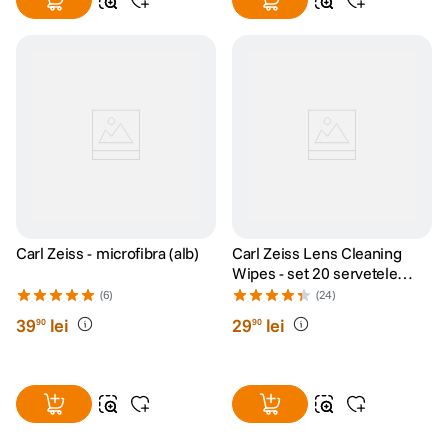
Carl Zeiss - microfibra (alb)
Carl Zeiss Lens Cleaning
Wipes - set 20 servetele
umede
(6)
(24)
39
lei
29
lei
90
90