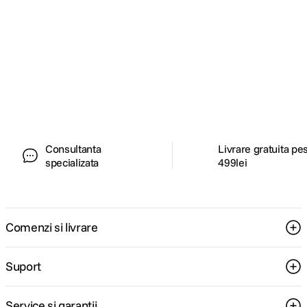
Alatura-te comunitatii creatorilor
Descopera inspiratie, recomandari utile,
ghiduri foto-video si oferte pregatite special
pentru tine.
Consultanta
Livrare gratuita pe
specializata
499lei
Comenzi si livrare
Suport
Service si garantii