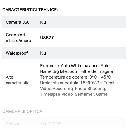
CARACTERISTICI TEHNICE:
Camera 360
Nu
Conectori
Timelapse Inregistrare video
USB2.0
intrare/iesire
Waterproof
Nu
Dati-le posibilitatea de a crea un timelaps-uri impresionante.
Inregistreaza rasaritul soarelui, apusurile de soare, miscarile de nori,
printre altele. Accelerati miscarea obiectelor care se misca foarte lent
Expunere: Auto White balance: Auto
cu FunCam, toate fara a fi nevoie de post-procesare.
Rame digitale Jocuri Filtre de imagine
Alte
Temperatura de operare: 0°C ~ 45°C
caracteristici
Umiditate suportata: 15~90%RH Functii:
Video Recording, Photo Shooting,
Timelapse Video, Self-timer, Game
Rame foto si jocuri
CAMERA SI OPTICA:
Senzor
1/4' CMOS