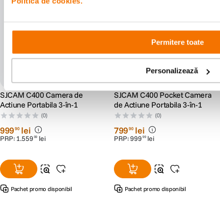
Politica de cookies.
Permitere toate
Personalizează
SJCAM C400 Camera de
SJCAM C400 Pocket Camera
Actiune Portabila 3-în-1
de Actiune Portabila 3-în-1
(0)
(0)
999
lei
799
lei
90
90
PRP:
1
.
559
lei
PRP:
999
lei
99
99
Pachet promo disponibil
Pachet promo disponibil