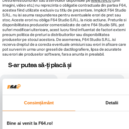
Descrierea bunurilor sau a serviciilor disponibile pe
www.f64.ro
(prin
imagini, video etc.) nu reprezinta o obligatie contractuala din partea F64,
acestea fiind utilizate exclusiv cu titlu de prezentare. Implicit F64 Studio
S.R.L. nu isi asuma raspunderea pentru eventualele erori de pret sau
stoc. Aceste erori nu obliga F64 Studio S.R.L. la nicio actiune. Preturile si
disponibilitatea produselor comercializate de catre F64 Studio SRL pot
suferi modificari ulterioare, acest lucru fiind influentat de factori externi
precum politica de preturi a distribuitorilor sau disponibilitatea
produselor pe stocul acestora. De asemenea, F64 Studio S.R.L. isi
rezerva dreptul de a corecta eventuale omisiuni sau erori in afisare care
pot surveni in urma unor greseli de dactilografiere, lipsa de acuratete
sau erori ale produselor software, fara a anunta in prealabil.
S-ar putea să-ți placă și
Consimțământ
Detalii
Bine ai venit la F64.ro!