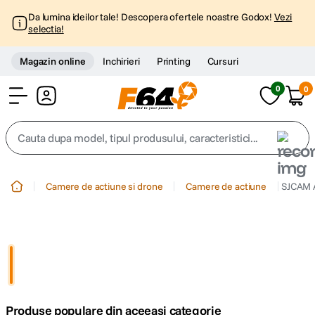
Da lumina ideilor tale! Descopera ofertele noastre Godox!
Vezi
selectia!
Magazin online
Inchirieri
Printing
Cursuri
0
0
Cont
Cauta dupa model, tipul produsului, caracteristici...
Top Cautari
Camere de actiune si drone
Camere de actiune
SJCAM 
canon g7x
1
.
trepied
2
.
trepied telefon
3
.
Produse populare din aceeasi categorie
peak design
4
.