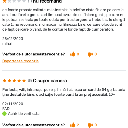
nu recomand
1
Dimensiuni
83m
de foarte proasta calitate. mi-a instalat in telefon niste fisiere pe care le-
am sters foarte greu, ca si timp. cateva sute de fisiere goale, pe care nu
le puteam selecta pe toate odata pentru stergere. a trebuit sa le sterg 1
cate 1. nu recomand, nici macar nu filmeaza bine. cei care o lauda sunt
Sistem
Andr
de fapt cei care o vand, de le conturile lor de fapt de cumparatori.
26/02/2023
Stocare
micr
mihai
V-a fost de ajutor aceasta recenzie?
0
0
Mod
Modu
Raporteaza recenzia
O super camera
5
Setari si optiuni suplimentare
IR C
timp
Perfecta, wifi, infraroșu, poze și filmări clare,cu un card de 64 gb, bateria
ține destul de bine, o achiziție foarte bună la un preț accesibil. 10+
Limba
Roman
Slov
02/11/2020
FAD
Achizitie verificata
V-a fost de ajutor aceasta recenzie?
2
0