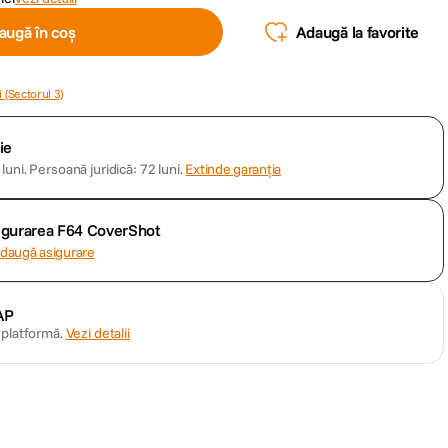
augă în coș
Adaugă la favorite
 (Sectorul 3)
ie
luni.
Persoană juridică: 72 luni.
Extinde garanția
sigurarea F64 CoverShot
daugă asigurare
AP
n platformă.
Vezi detalii