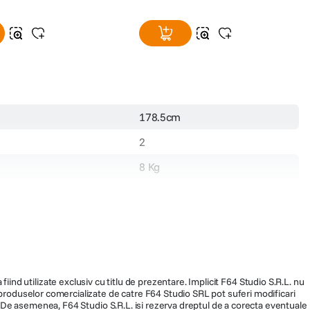
178.5cm
2
8 Kg
fiind utilizate exclusiv cu titlu de prezentare. Implicit F64 Studio S.R.L. nu
a produselor comercializate de catre F64 Studio SRL pot suferi modificari
ra. De asemenea, F64 Studio S.R.L. isi rezerva dreptul de a corecta eventuale