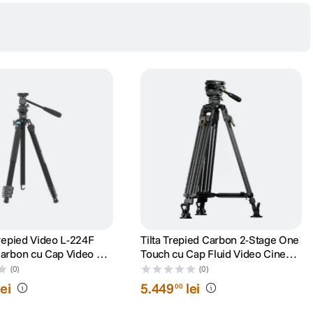
Trepied Video L-224F
Tilta Trepied Carbon 2-Stage One
Carbon cu Cap Video KV-
Touch cu Cap Fluid Video Cine
75mm 178.5cm 8kg Gri
(0)
(0)
lei
5
.
449
lei
00