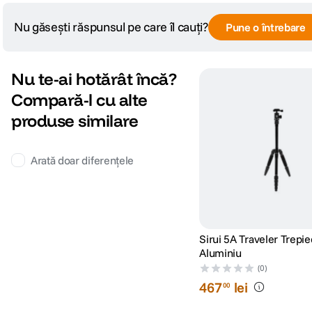
Nu găsești răspunsul pe care îl cauți?
Pune o întrebare
Nu te-ai hotărât încă?
Compară-l cu alte
produse similare
Arată doar diferențele
Sirui 5A Traveler Trepie
Aluminiu
(0)
467
lei
00