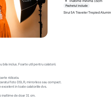
Inaltime minima 16cm
Pachetul include
Sirui 5A Traveler Trepied Alumin
 bila inclus. Foarte util pentru calatorii.
arte ridicata.
aparatul foto DSLR, mirrorless sau compact.
excelent in toate calatoriile dvs.
a o inaltime de doar 31 cm.