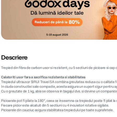
Descriere
Trepied din fibra de carbon usor si rezistent, cu 5 sectiuni de picioare si cap cu
Calatoriti usor fara a sacrifica rezistenta si stabilitatea
Trepiedul ultrausor SIRUI Travel 5A combina greutatea redusa cu o calitate fo
In ciuda constructiei sale compacte, acesta asigura un suport sigur pentru 
Cu o greutate de 1 kg, abia se observa in bagajul dvs. si devine un companion 
Picioarele pot fi pliate la 180°, ceea ce inseamna ca trepiedul poate fi pliat l
Fiecare picior este alcatuit din 5 sectiuni cu 4 incuietori rotative sigilate.
Picioarele din cauciuc asigura stabilitatea trepiedului pe toate suprafetele.