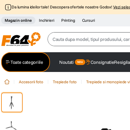
Da lumina ideilor tale! Descopera ofertele noastre Godox!
Vezi selec
Magazin online
Inchirieri
Printing
Cursuri
Cauta dupa model, tipul produsului, caracter
Top Cautari
Toate categoriile
Noutati
Consignatie
Resigila
canon g7x
1
.
Accesorii foto
Trepiede foto
Trepiede si monopiede v
trepied
2
.
trepied telefon
3
.
peak design
4
.
lavaliera
5
.