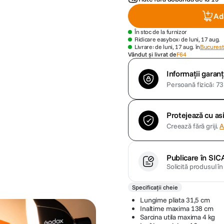
Ad
În stoc de la furnizor
Ridicare easybox: de luni, 17 aug.
Livrare: de luni, 17 aug. în
Bucuresti
Vândut și livrat de
F64
Informații garanț
Persoană fizică: 73 
Protejează cu a
Creează fără griji.
A
Publicare în SIC
Solicită produsul î
Specificații cheie
Lungime pliata 31,5 cm
Inaltime maxima 138 cm
Sarcina utila maxima 4 kg