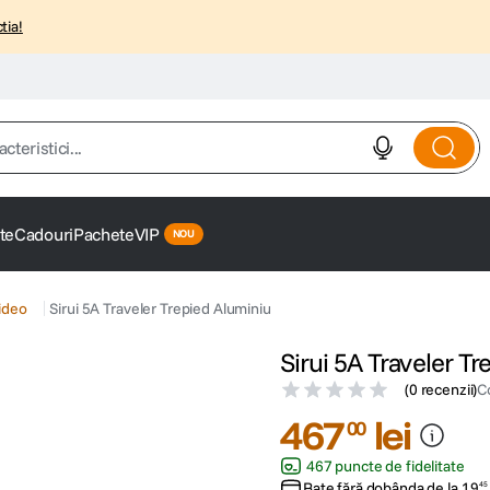
tia!
istici...
te
Cadouri
Pachete
VIP
ideo
Sirui 5A Traveler Trepied Aluminiu
Sirui 5A Traveler T
(
0 recenzii
)
C
467
lei
00
467 puncte de fidelitate
Rate fără dobânda de la
19
45