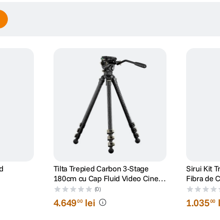
d
Tilta Trepied Carbon 3-Stage
Sirui Kit 
180cm cu Cap Fluid Video Cine
Fibra de 
75mm 8kg Gri
5
(0)
4
.
649
lei
1
.
035
00
00