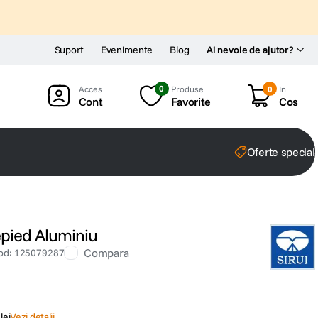
Suport
Evenimente
Blog
Ai nevoie de ajutor?
0
Produse
0
In
Cont
Favorite
Cos
Oferte special
repied Aluminiu
Compara
od
:
125079287
lei
Vezi detalii