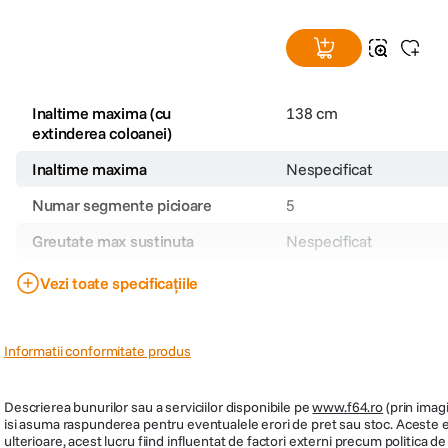
Inaltime maxima (cu
138 cm
extinderea coloanei)
Inaltime maxima
Nespecificat
Numar segmente picioare
5
Greutate max sustinuta
Nespecificat
Sistem blocare segmente
Nespecificat
Vezi toate specificațiile
Sectiuni coloana centrala
Nespecificat
Carlig contragreutati
Nespecificat
Informatii conformitate produs
Inaltime minima
Nespecificat
Descrierea bunurilor sau a serviciilor disponibile pe
www.f64.ro
(prin imagi
Tepuse la baza picioarelor
Nespecificat
isi asuma raspunderea pentru eventualele erori de pret sau stoc. Aceste ero
ulterioare, acest lucru fiind influentat de factori externi precum politica 