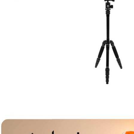
canon sx740 hs
6
.
card memorie
7
.
sony fx
8
.
dji mic mini
9
.
dji osmo pocket 4
10
.