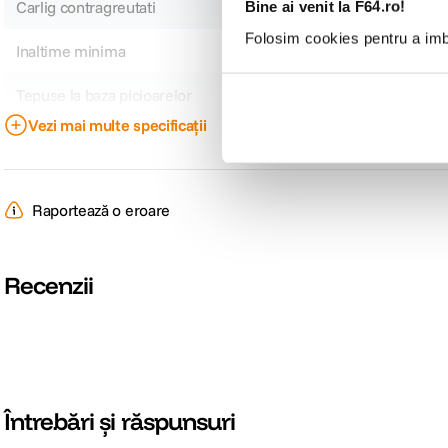
Carlig contragreutati
Nespecificat
Bine ai venit la F64.ro!
Folosim cookies pentru a imbu
Inaltime minima
Nespecificat
Tepuse la baza picioarelor
Nespecificat
Vezi mai multe specificații
Dimensiune strans
Nespecificat
Tip cap trepied
Bila
Raportează o eroare
Tip produs
Nespecificat
Recenzii
DETALII PRODUCATOR
Cod producator
114197
Întrebări și răspunsuri