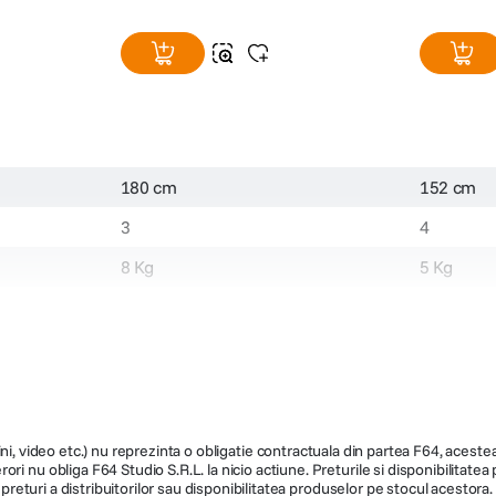
180 cm
152 cm
3
4
8 Kg
5 Kg
Clema
1
Da
13 cm
22 cm
ni, video etc.) nu reprezinta o obligatie contractuala din partea F64, acestea 
Da
ri nu obliga F64 Studio S.R.L. la nicio actiune. Preturile si disponibilitate
de preturi a distribuitorilor sau disponibilitatea produselor pe stocul acesto