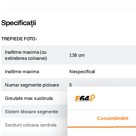
Inaltime minima 16cm
Specificații
TREPIEDE FOTO:
Inaltime maxima (cu
138 cm
extinderea coloanei)
Inaltime maxima
Nespecificat
Numar segmente picioare
5
Greutate max sustinuta
Nespecificat
Sistem blocare segmente
Nespecificat
Consimțământ
Sectiuni coloana centrala
Nespecificat