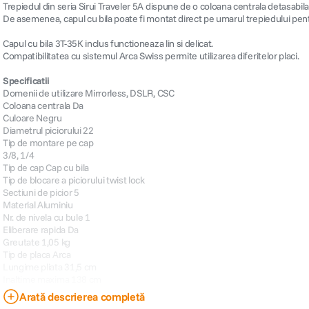
Trepiedul din seria Sirui Traveler 5A dispune de o coloana centrala detasabila
De asemenea, capul cu bila poate fi montat direct pe umarul trepiedului pent
Capul cu bila 3T-35K inclus functioneaza lin si delicat.
Compatibilitatea cu sistemul Arca Swiss permite utilizarea diferitelor placi.
Specificatii
Domenii de utilizare Mirrorless, DSLR, CSC
Coloana centrala Da
Culoare Negru
Diametrul piciorului 22
Tip de montare pe cap
3/8, 1/4
Tip de cap Cap cu bila
Tip de blocare a piciorului twist lock
Sectiuni de picior 5
Material Aluminiu
Nr. de nivela cu bule 1
Eliberare rapida Da
Greutate 1,05 kg
Tip de placa Arca
Lungime pliata 31,5 cm
Inaltime maxima 138 cm
Inaltimea maxima a piciorului 123cm
Arată descrierea completă
Sarcina utila maxima 4 kg