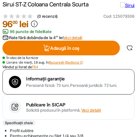
Sirui ST-Z Coloana Centrala Scurta
canon sx740 hs
5
.
(
0 recenzii
)
Cod
:
125079306
96
lei
00
lavaliera
6
.
96 puncte de fidelitate
Rate fără dobânda de la
4
lei
Vezi detalii
00
sony fx
7
.
Adaugă în coș
card memorie
8
.
În stoc de la furnizor
Livrare: de marți, 18 aug. în
Bucuresti (Sectorul 3)
Vândut și livrat de
F64
dji mic mini
9
.
Informații garanție
Persoană fizică: 73 luni.
Persoană juridică: 72 luni.
dji osmo
10
.
Publicare în SICAP
Solicită produsul în platformă.
Vezi detalii
Specificații cheie
Profil subtire
Pentru echipamente cu filet 1/4 sau 3/8