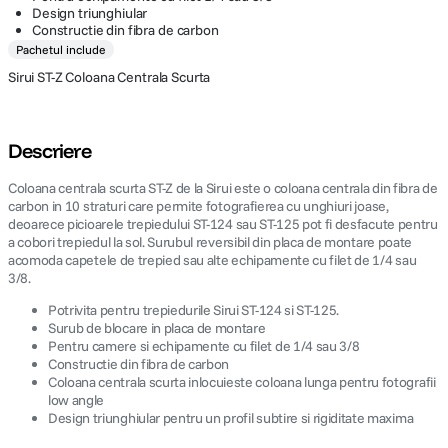
Design triunghiular
Constructie din fibra de carbon
Pachetul include
Sirui ST-Z Coloana Centrala Scurta
Descriere
Coloana centrala scurta ST-Z de la Sirui este o coloana centrala din fibra de
carbon in 10 straturi care permite fotografierea cu unghiuri joase,
deoarece picioarele trepiedului ST-124 sau ST-125 pot fi desfacute pentru
a cobori trepiedul la sol. Surubul reversibil din placa de montare poate
acomoda capetele de trepied sau alte echipamente cu filet de 1/4 sau
3/8.
Potrivita pentru trepiedurile Sirui ST-124 si ST-125.
Surub de blocare in placa de montare
Pentru camere si echipamente cu filet de 1/4 sau 3/8
Constructie din fibra de carbon
Coloana centrala scurta inlocuieste coloana lunga pentru fotografii
low angle
Design triunghiular pentru un profil subtire si rigiditate maxima