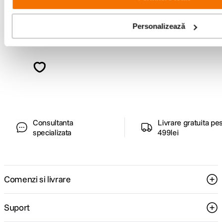
Personalizează
Alatura-te comunitatii creatorilor
Descopera inspiratie, recomandari utile,
ghiduri foto-video si oferte pregatite special
pentru tine.
Consultanta
Livrare gratuita pe
specializata
499lei
Comenzi si livrare
Suport