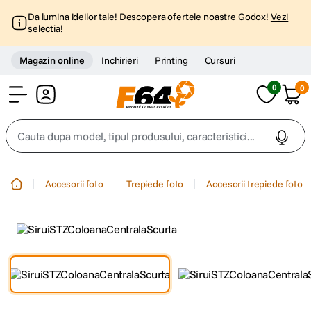
Da lumina ideilor tale! Descopera ofertele noastre Godox!
Vezi
selectia!
Magazin online
Inchirieri
Printing
Cursuri
0
0
Cont
Cauta dupa model, tipul produsului, caracteristici...
Top Cautari
Accesorii foto
Trepiede foto
Accesorii trepiede foto
canon g7x
1
.
trepied
2
.
trepied telefon
3
.
peak design
4
.