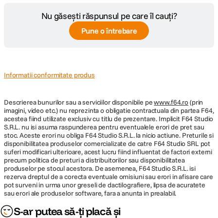
accesorii
Nu găsești răspunsul pe care îl cauți?
Pune o întrebare
DETALII PRODUCATOR
Cod producator
117478
Informatii conformitate produs
Descrierea bunurilor sau a serviciilor disponibile pe
www.f64.ro
(prin
imagini, video etc.) nu reprezinta o obligatie contractuala din partea F64,
acestea fiind utilizate exclusiv cu titlu de prezentare. Implicit F64 Studio
S.R.L. nu isi asuma raspunderea pentru eventualele erori de pret sau
stoc. Aceste erori nu obliga F64 Studio S.R.L. la nicio actiune. Preturile si
disponibilitatea produselor comercializate de catre F64 Studio SRL pot
suferi modificari ulterioare, acest lucru fiind influentat de factori externi
precum politica de preturi a distribuitorilor sau disponibilitatea
produselor pe stocul acestora. De asemenea, F64 Studio S.R.L. isi
rezerva dreptul de a corecta eventuale omisiuni sau erori in afisare care
pot surveni in urma unor greseli de dactilografiere, lipsa de acuratete
sau erori ale produselor software, fara a anunta in prealabil.
S-ar putea să-ți placă și