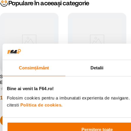
Populare în aceeași categorie
Consimțământ
Detalii
Sirui TY-ST-10 Placuta cu
Sirui VP-VH10 Placuta cu
Eliberare Rapida
Eliberare Rapida
Bine ai venit la F64.ro!
(0)
(0)
111
lei
284
lei
00
00
Folosim cookies pentru a imbunatati experienta de navigare. 
citesti
Politica de cookies.
Permitere toate