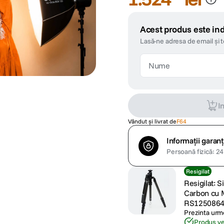
Acest produs este ind
Lasă-ne adresa de email și 
I
Vândut și livrat de
F64
Informații garanț
Persoană fizică: 24 
Resigilat
Resigilat: 
Carbon cu 
RS1250864
Prezinta urme
Produs ver