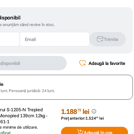
isponibil
te anunțăm când revine în stoc.
Trimite
ndisponibil
Adaugă la favorite
ie
luni.
Persoană juridică: 24 luni.
Sirui S-1205-N Trepied
1
.
188
lei
72
Monopied 139cm 12kg -
Preț anterior:
1
.
524
lei
00
61-1
 minime de utilizare.
Adaugă în coș
ificat