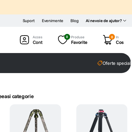
Suport
Evenimente
Blog
Ai nevoie de ajutor?
0
Produse
0
In
Cont
Favorite
Cos
Oferte special
eeasi categorie