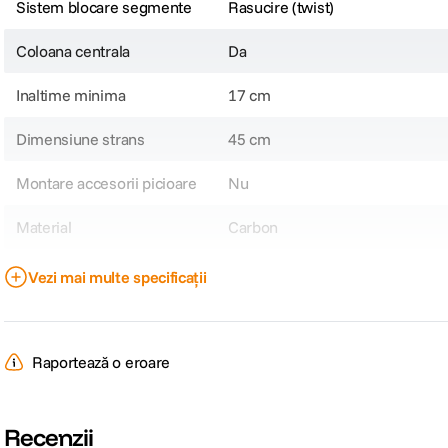
Sistem blocare segmente
Rasucire (twist)
Coloana centrala
Da
Inaltime minima
17 cm
Dimensiune strans
45 cm
Montare accesorii picioare
Nu
Material
Carbon
Vezi mai multe specificații
DETALII PRODUCATOR
Cod producator
S-1205-N
Raportează o eroare
Recenzii