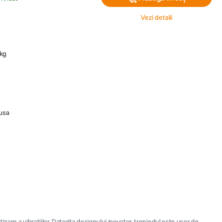
Vezi detalii
 kg
lusa
zare a vibratiilor. Datorita designului inovator, trepiedul este usor de