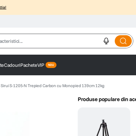
tia!
istici...
te
Cadouri
Pachete
VIP
Sirui S-1205-N Trepied Carbon cu Monopied 139cm 12kg
Produse populare din ac