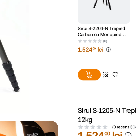
Sirui S-2204-N Trepied
Carbon cu Monopied
137cm 12kg
(0)
1
.
524
lei
00
Sirui S-1205-N Tr
12kg
(
0 recenzii
)
C
1
.
524
lei
00