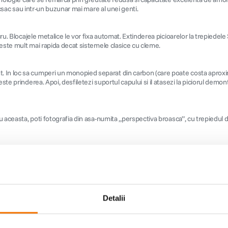
rucsac sau intr-un buzunar mai mare al unei genti.
cru. Blocajele metalice le vor fixa automat. Extinderea picioarelor la trepiede
e este mult mai rapida decat sistemele clasice cu cleme.
In loc sa cumperi un monopied separat din carbon (care poate costa aproximat
ste prinderea. Apoi, desfiletezi suportul capului si il atasezi la piciorul demon
 cu aceasta, poti fotografia din asa-numita „perspectiva broasca”, cu trepiedul
te comparative alaturi de cele mai renumite si scumpe branduri. Seria SN este 
Detalii