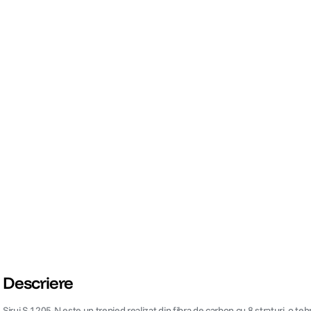
Descriere
Sirui S-1205-N este un trepied realizat din fibra de carbon cu 8 straturi, o te