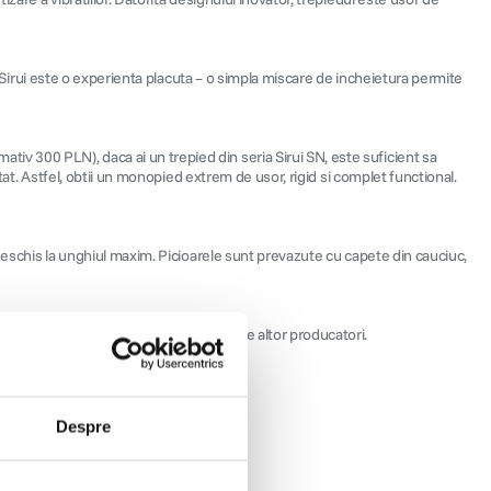
le Sirui este o experienta placuta – o simpla miscare de incheietura permite
iv 300 PLN), daca ai un trepied din seria Sirui SN, este suficient sa
tat. Astfel, obtii un monopied extrem de usor, rigid si complet functional.
 deschis la unghiul maxim. Picioarele sunt prevazute cu capete din cauciuc,
un exemplu de inovatie rara in ofertele altor producatori.
Despre