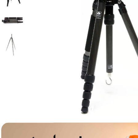
lavaliera
6
.
card memorie
7
.
dji mic mini
8
.
dji osmo
9
.
insta 360
10
.