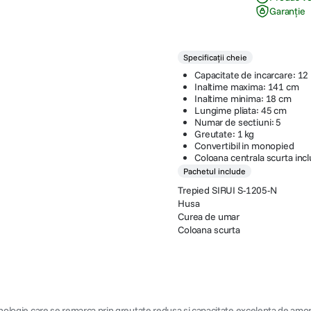
Garanție
Specificații cheie
Capacitate de incarcare: 12
Inaltime maxima: 141 cm
Inaltime minima: 18 cm
Lungime pliata: 45 cm
Numar de sectiuni: 5
Greutate: 1 kg
Convertibil in monopied
Coloana centrala scurta inc
Pachetul include
Trepied SIRUI S-1205-N
Husa
Curea de umar
Coloana scurta
hnologie care se remarca prin greutate redusa si capacitate excelenta de amorti