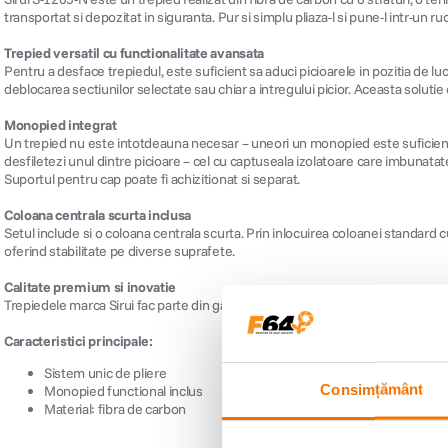
transportat si depozitat in siguranta. Pur si simplu pliaza-l si pune-l intr-un 
Trepied versatil cu functionalitate avansata
Pentru a desface trepiedul, este suficient sa aduci picioarele in pozitia de lu
deblocarea sectiunilor selectate sau chiar a intregului picior. Aceasta soluti
Monopied integrat
Un trepied nu este intotdeauna necesar – uneori un monopied este suficient. 
desfiletezi unul dintre picioare – cel cu captuseala izolatoare care imbunatate
Suportul pentru cap poate fi achizitionat si separat.
Coloana centrala scurta inclusa
Setul include si o coloana centrala scurta. Prin inlocuirea coloanei standard
oferind stabilitate pe diverse suprafete.
Calitate premium si inovatie
Trepiedele marca Sirui fac parte din gama premium si castiga tot mai des tes
Caracteristici principale:
Sistem unic de pliere
Consimțământ
Monopied functional inclus
Material: fibra de carbon