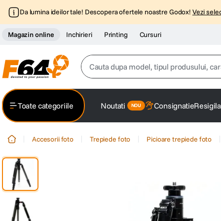
Da lumina ideilor tale! Descopera ofertele noastre Godox!
Vezi selec
Magazin online
Inchirieri
Printing
Cursuri
Cauta dupa model, tipul produsului, caracter
Top Cautari
Toate categoriile
Noutati
Consignatie
Resigila
canon g7x
1
.
Accesorii foto
Trepiede foto
Picioare trepiede foto
trepied
2
.
trepied telefon
3
.
peak design
4
.
canon sx740 hs
5
.