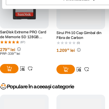
SanDisk Extreme PRO Card
Sirui PH-10 Cap Gimbal din
de Memorie SD 128GB
Fibra de Carbon
SDXC UHS-I Class 10 U3 V30
(87)
(0)
+ 2 Ani RescuePRO Deluxe
279
lei
00
1
.
209
lei
00
PRP:
339
lei
90
Populare în aceeași categorie