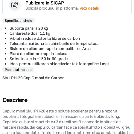
Publicare în SICAP
Solicită produsul în platformă.
Vezi detalii
Specificații cheie
Suporta pana la 20 kg
Cantareste doar 1.1 kg
Vibratii reduse datorita fibrei de carbon
Toleranta mai buna la schimbarile de temperatura
Sistem de eliberare rapida compatibil cu Arca
Placa de eliberare rapida inclusa
Se inclina de la +150 la -60 grade
Ideal pentru utilizarea obiectivelor telefotografice lungi
Pachetul include
Sirui PH-20 Cap Gimbal din Carbon
Descriere
Capul gimbal Sirui PH-20 este o solutie excelenta pentru a rezolva
problema fotografierii subiectilor in miscare cu un teleobiectiv lung.
Capetele cu bila si capetele cu 3 directii pot fi incomode in situatii de
miscare rapida, dar capul cu cardan face ca aparatul foto si obiectivul greu
sa para fara greutate si puteti urmari fara probleme si cu precizie subiectii