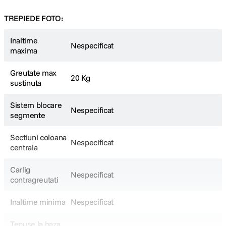
TREPIEDE FOTO:
Inaltime
Nespecificat
maxima
Greutate max
20 Kg
sustinuta
Sistem blocare
Nespecificat
segmente
Sectiuni coloana
Nespecificat
centrala
Carlig
Nespecificat
contragreutati
Inaltime minima
Nespecificat
Tepuse la baza