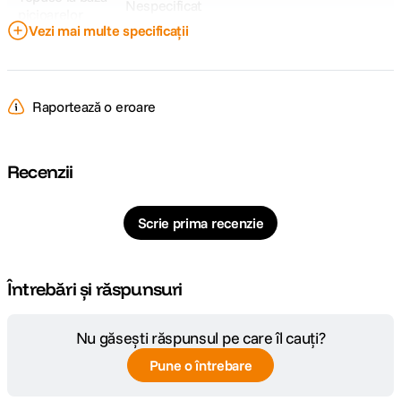
Nespecificat
picioarelor
Vezi mai multe specificații
Dimensiune
Nespecificat
strans
Raportează o eroare
Tip cap trepied
Gimbal
Tip produs
Nespecificat
Recenzii
DETALII PRODUCATOR
Scrie prima recenzie
Cod producator
4530000107
Întrebări și răspunsuri
Nu găsești răspunsul pe care îl cauți?
Pune o întrebare