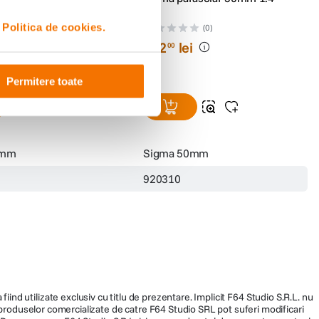
i
Politica de cookies.
(0)
(0)
i
282
lei
00
Permitere toate
5mm
Sigma 50mm
920310
fiind utilizate exclusiv cu titlu de prezentare. Implicit F64 Studio S.R.L. nu
a produselor comercializate de catre F64 Studio SRL pot suferi modificari