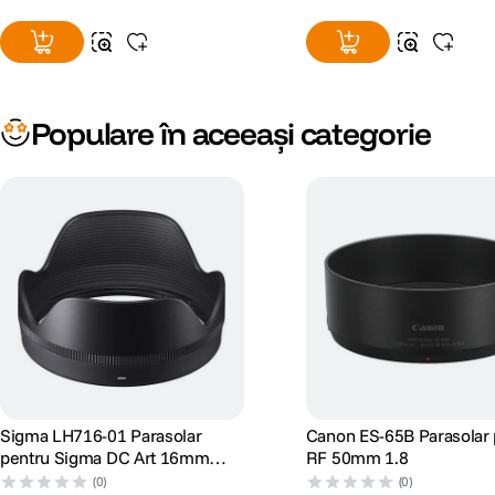
Populare în aceeași categorie
Sigma LH716-01 Parasolar
Canon ES-65B Parasolar 
pentru Sigma DC Art 16mm
RF 50mm 1.8
F1.4
(0)
(0)