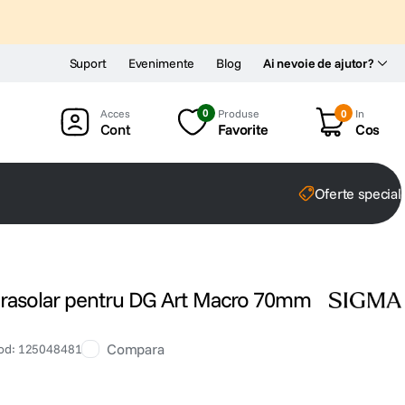
Suport
Evenimente
Blog
Ai nevoie de ajutor?
0
Produse
0
In
Cont
Favorite
Cos
Oferte special
rasolar pentru DG Art Macro 70mm
Compara
od
:
125048481