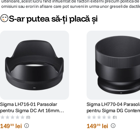
ulterioare, acest lucru fiind influentat de factori externi precum politica 
omisiuni sau erori in afisare care pot surveni in urma unor greseli de dactil
S-ar putea să-ți placă și
Sigma LH716-01 Parasolar
Sigma LH770-04 Parasol
pentru Sigma DC Art 16mm
pentru Sigma DG Conte
F1.4
100-400mm F5.6-3
(0)
(0)
149
lei
149
lei
99
99