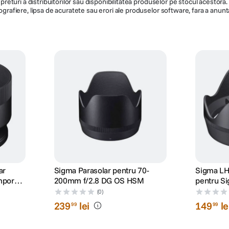
de preturi a distribuitorilor sau disponibilitatea produselor pe stocul acesto
ografiere, lipsa de acuratete sau erori ale produselor software, fara a anunta
ar
Sigma Parasolar pentru 70-
Sigma LH
mporary
200mm f/2.8 DG OS HSM
pentru S
F1.4
(0)
239
lei
149
le
99
99