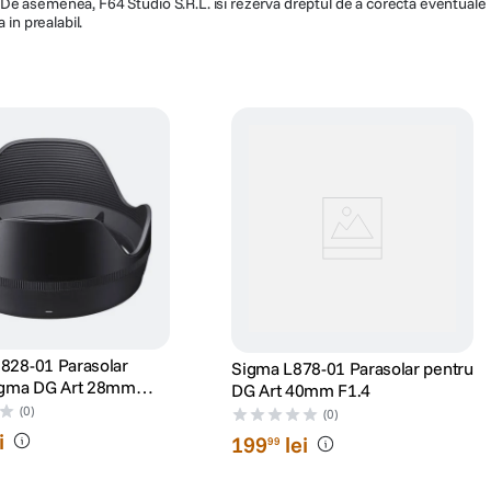
ra. De asemenea, F64 Studio S.R.L. isi rezerva dreptul de a corecta eventuale
 in prealabil.
828-01 Parasolar
Sigma L878-01 Parasolar pentru
igma DG Art 28mm
DG Art 40mm F1.4
(0)
(0)
i
199
lei
99