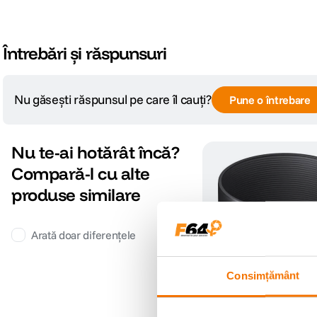
Întrebări și răspunsuri
Nu găsești răspunsul pe care îl cauți?
Pune o întrebare
Nu te-ai hotărât încă?
Compară-l cu alte
produse similare
Arată doar diferențele
Consimțământ
Sigma LH582-01 Paraso