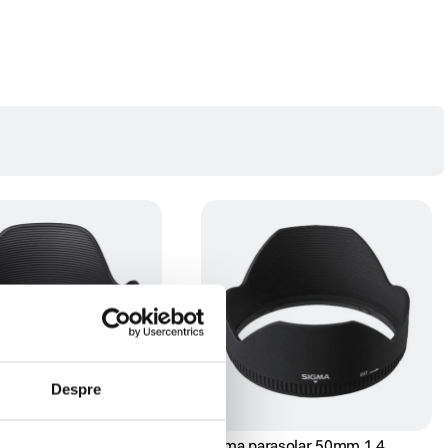
Despre
rasolar pentru 35mm
Sigma parasolar 50mm 1.4