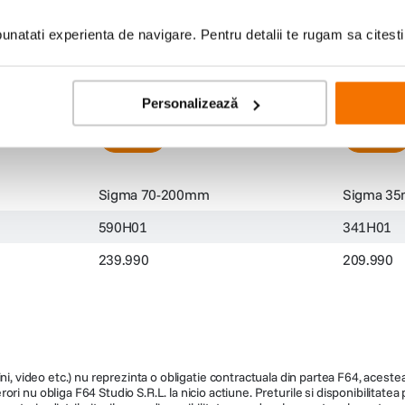
0mm F2.8
200mm f/2.8 DG OS HSM
f/1.2 Art
natati experienta de navigare. Pentru detalii te rugam sa citest
(0)
239
lei
209
le
99
99
Personalizează
Sigma 70-200mm
Sigma 3
590H01
341H01
239.990
209.990
ni, video etc.) nu reprezinta o obligatie contractuala din partea F64, acestea 
ri nu obliga F64 Studio S.R.L. la nicio actiune. Preturile si disponibilitate