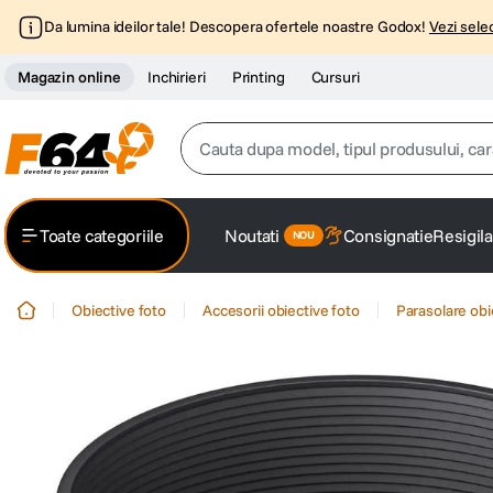
Da lumina ideilor tale! Descopera ofertele noastre Godox!
Vezi selec
Magazin online
Inchirieri
Printing
Cursuri
Cauta dupa model, tipul produsului, caracter
Top Cautari
Toate categoriile
Noutati
Consignatie
Resigila
canon g7x
1
.
Obiective foto
Accesorii obiective foto
Parasolare obi
trepied
2
.
trepied telefon
3
.
peak design
4
.
canon sx740 hs
5
.