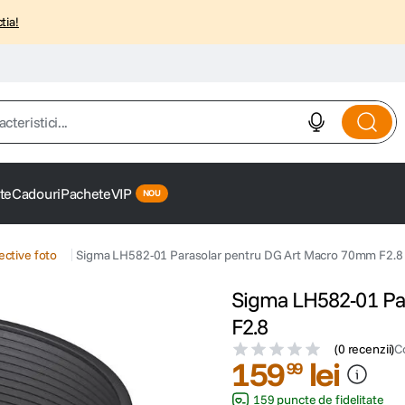
tia!
istici...
te
Cadouri
Pachete
VIP
ective foto
Sigma LH582-01 Parasolar pentru DG Art Macro 70mm F2.8
Sigma LH582-01 Pa
F2.8
(
0 recenzii
)
C
159
lei
99
159 puncte de fidelitate