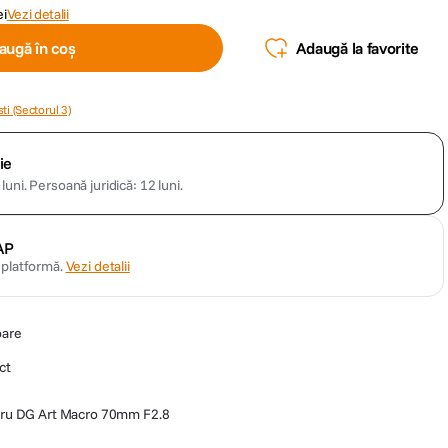
ei
Vezi detalii
augă în coș
Adaugă la favorite
ti (Sectorul 3)
ie
luni.
Persoană juridică: 12 luni.
AP
n platformă.
Vezi detalii
oare
ct
tru DG Art Macro 70mm F2.8