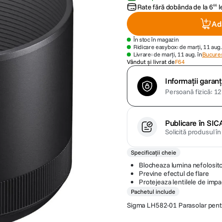
Rate fără dobânda de la
6
l
66
Ad
În stoc în magazin
Ridicare easybox: de marți, 11 aug.
Livrare: de marți, 11 aug. în
Bucures
Vândut și livrat de
F64
Informații garanț
Persoană fizică: 12 
Publicare în SIC
Solicită produsul î
Specificații cheie
Blocheaza lumina nefolosit
Previne efectul de flare
Protejeaza lentilele de impa
Pachetul include
Sigma LH582-01 Parasolar pen