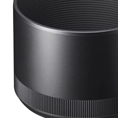
lavaliera
6
.
sony fx
7
.
card memorie
8
.
dji mic mini
9
.
dji osmo
10
.