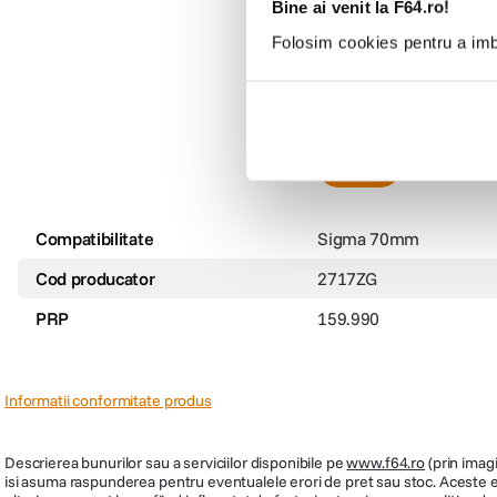
Bine ai venit la F64.ro!
pentru DG Art Macro 7
Folosim cookies pentru a imbu
(0)
159
lei
99
Compatibilitate
Sigma 70mm
Cod producator
2717ZG
PRP
159.990
Informatii conformitate produs
Descrierea bunurilor sau a serviciilor disponibile pe
www.f64.ro
(prin imagi
isi asuma raspunderea pentru eventualele erori de pret sau stoc. Aceste ero