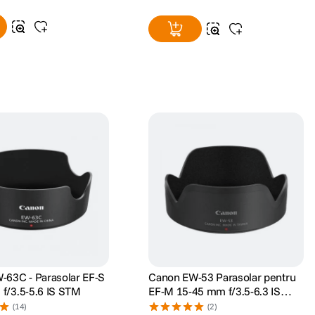
-63C - Parasolar EF-S
Canon EW-53 Parasolar pentru
f/3.5-5.6 IS STM
EF-M 15-45 mm f/3.5-6.3 IS
STM si RF-S 18-45mm F4.5-6.3
(14)
(2)