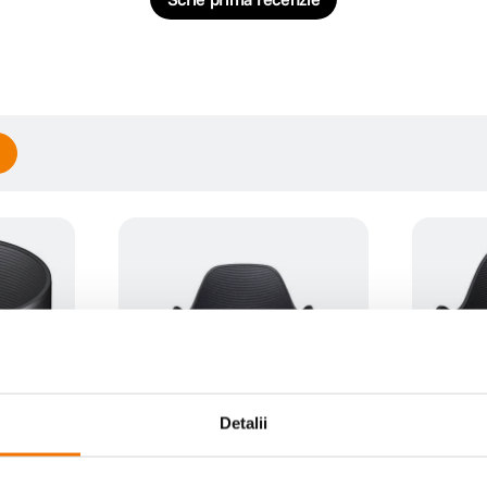
Detalii
lar
Sigma Parasolar pentru 70-
Sigma Pa