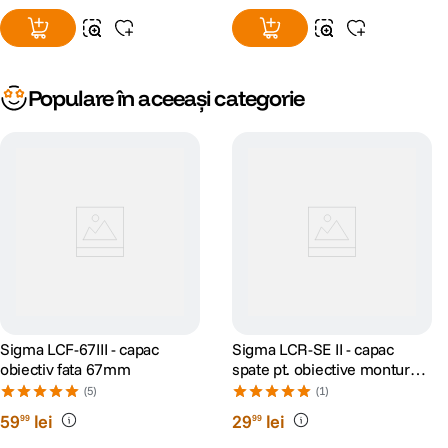
Populare în aceeași categorie
Sigma LCF-67III - capac
Sigma LCR-SE II - capac
obiectiv fata 67mm
spate pt. obiective montura
Sony E
(5)
(1)
59
lei
29
lei
99
99