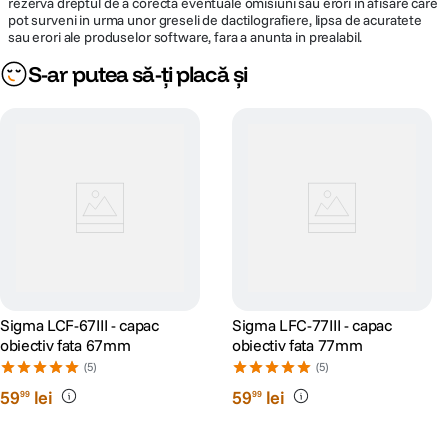
rezerva dreptul de a corecta eventuale omisiuni sau erori in afisare care
pot surveni in urma unor greseli de dactilografiere, lipsa de acuratete
sau erori ale produselor software, fara a anunta in prealabil.
S-ar putea să-ți placă și
Sigma LCF-67III - capac
Sigma LFC-77III - capac
obiectiv fata 67mm
obiectiv fata 77mm
(5)
(5)
59
lei
59
lei
99
99