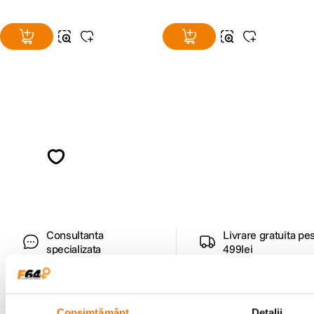
Alatura-te comunitatii creatorilor
Descopera inspiratie, recomandari utile,
ghiduri foto-video si oferte pregatite special
pentru tine.
Consultanta
Livrare gratuita pe
specializata
499lei
Consimțământ
Detalii