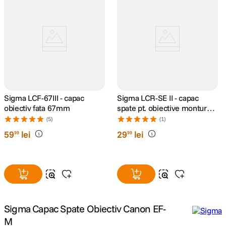
canon sx740 hs
5
.
lavaliera
6
.
sony fx
7
.
card memorie
8
.
Sigma LCF-67III - capac
Sigma LCR-SE II - capac
obiectiv fata 67mm
spate pt. obiective montura
dji mic mini
Sony E
9
.
(5)
(1)
59
lei
29
lei
99
99
dji osmo
10
.
Sigma Capac Spate Obiectiv Canon EF-
M