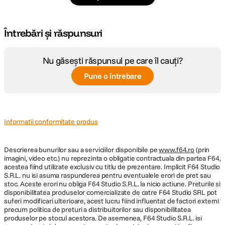
Întrebări și răspunsuri
Nu găsești răspunsul pe care îl cauți?
Pune o întrebare
Informatii conformitate produs
Descrierea bunurilor sau a serviciilor disponibile pe
www.f64.ro
(prin
imagini, video etc.) nu reprezinta o obligatie contractuala din partea F64,
acestea fiind utilizate exclusiv cu titlu de prezentare. Implicit F64 Studio
S.R.L. nu isi asuma raspunderea pentru eventualele erori de pret sau
stoc. Aceste erori nu obliga F64 Studio S.R.L. la nicio actiune. Preturile si
disponibilitatea produselor comercializate de catre F64 Studio SRL pot
suferi modificari ulterioare, acest lucru fiind influentat de factori externi
precum politica de preturi a distribuitorilor sau disponibilitatea
produselor pe stocul acestora. De asemenea, F64 Studio S.R.L. isi