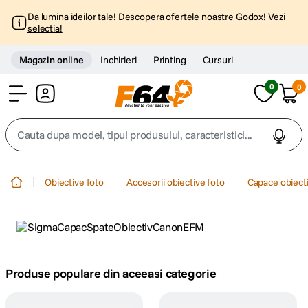
Da lumina ideilor tale! Descopera ofertele noastre Godox!
Vezi
selectia!
Magazin online
Inchirieri
Printing
Cursuri
0
0
Cont
Cauta dupa model, tipul produsului, caracteristici...
Top Cautari
Obiective foto
Accesorii obiective foto
Capace obiecti
canon g7x
1
.
trepied
2
.
trepied telefon
Produse populare din aceeasi categorie
3
.
peak design
4
.