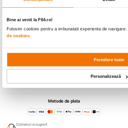
Comenzi si livrare
Suport
Bine ai venit la F64.ro!
Folosim cookies pentru a imbunatati experienta de navigare. P
Service si garantii
de cookies.
F64 Studio
Permitere toate
Urmareste-ne
Personalizează
Metode de plata
Comenzi si suport