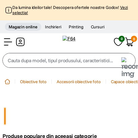
Da lumina ideilor tale! Descopera ofertele noastre Godox!
Vezi
selectia!
Magazin online
Inchirieri
Printing
Cursuri
0
0
Cont
Cauta dupa model, tipul produsului, caracteristici...
Top Cautari
Obiective foto
Accesorii obiective foto
Capace obiecti
canon g7x
1
.
trepied
2
.
trepied telefon
3
.
Produse populare din aceeasi categorie
peak design
4
.