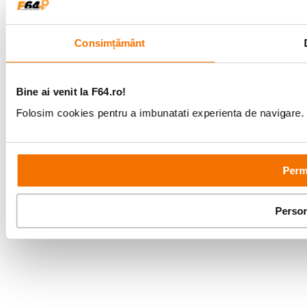
Consimțământ
Bine ai venit la F64.ro!
Folosim cookies pentru a imbunatati experienta de navigare. P
Permi
Person