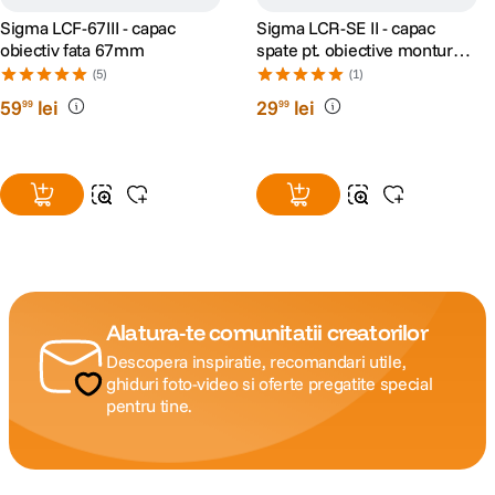
Sigma LCF-67III - capac
Sigma LCR-SE II - capac
obiectiv fata 67mm
spate pt. obiective montura
Sony E
(5)
(1)
59
lei
29
lei
99
99
Alatura-te comunitatii creatorilor
Descopera inspiratie, recomandari utile,
ghiduri foto-video si oferte pregatite special
pentru tine.