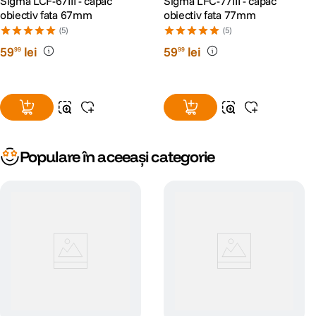
Sigma LCF-67III - capac
Sigma LFC-77III - capac
obiectiv fata 67mm
obiectiv fata 77mm
(5)
(5)
59
lei
59
lei
99
99
Populare în aceeași categorie