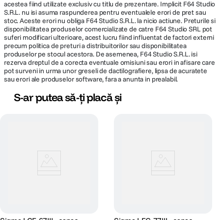
acestea fiind utilizate exclusiv cu titlu de prezentare. Implicit F64 Studio
S.R.L. nu isi asuma raspunderea pentru eventualele erori de pret sau
stoc. Aceste erori nu obliga F64 Studio S.R.L. la nicio actiune. Preturile si
disponibilitatea produselor comercializate de catre F64 Studio SRL pot
suferi modificari ulterioare, acest lucru fiind influentat de factori externi
precum politica de preturi a distribuitorilor sau disponibilitatea
produselor pe stocul acestora. De asemenea, F64 Studio S.R.L. isi
rezerva dreptul de a corecta eventuale omisiuni sau erori in afisare care
pot surveni in urma unor greseli de dactilografiere, lipsa de acuratete
sau erori ale produselor software, fara a anunta in prealabil.
S-ar putea să-ți placă și