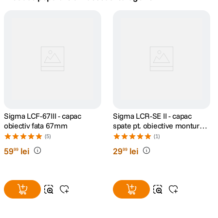
canon sx740 hs
5
.
lavaliera
6
.
card memorie
7
.
dji mic mini
8
.
dji osmo
Sigma LCF-67III - capac
9
.
Sigma LCR-SE II - capac
obiectiv fata 67mm
spate pt. obiective montura
Sony E
insta 360
(5)
(1)
10
.
59
lei
29
lei
99
99