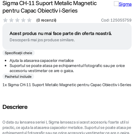
Sigma CH-11 Suport Metalic Magnetic
pentru Capac Obiectiv i-Series
(
0 recenzii
)
Cod
:
125055759
Acest produs nu mai face parte din oferta noastră.
Descoperă mai jos produse similare.
Specificații cheie
Ajuta la atasarea capacelor metalice
Suportul se poate atasa pe echipamentul fotografic sau pe orice
accesoriu vestimetar ce are o gaica.
Pachetul include
1x Sigma CH-11 Suport Metalic Magnetic pentru Capac Obiectiv i-Series
Descriere
O data cu lansarea seriei I, Sigma lanseaza si acest accesoriu foarte util si
practic, ce ajuta la atasarea capacelor metalice. Suportul se poate atasa pe
echipamentul fotografic sau pe orice accesoriu vestimetar ce are o gaica.