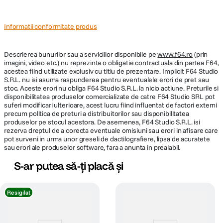
Unul dintre avantajele cheie ale camerelor mirrorless este dimensiunea
Tip Focalizare
Autofocus
compacta, iar aceasta noua optica de 35 mm este proiectata sa se
Informatii conformitate produs
potriveasca perfect acestor sisteme mai compacte, fara a sacrifica
performanta. Aceasta combinatie de calitate optica superba cu
DIMENSIUNE / GREUTATE:
portabilitate exceptionala, care nu era posibila anterior cu sistemele
Descrierea bunurilor sau a serviciilor disponibile pe
www.f64.ro
(prin
DSLR, va aduce noi oportunitati generatiei actuale si viitoare de fotografi.
imagini, video etc.) nu reprezinta o obligatie contractuala din partea F64,
Lungime
46.2 mm
acestea fiind utilizate exclusiv cu titlu de prezentare. Implicit F64 Studio
In acelasi timp, SIGMA este constienta ca, in zilele noastre, cand avem o
S.R.L. nu isi asuma raspunderea pentru eventualele erori de pret sau
diversitate atat de mare in ceea ce priveste instrumentele pe care le
stoc. Aceste erori nu obliga F64 Studio S.R.L. la nicio actiune. Preturile si
Greutate
215 g
folosim pentru a fotografia, reprezentate de smartphone-uri, oamenii
disponibilitatea produselor comercializate de catre F64 Studio SRL pot
cauta mai mult decat un simplu act de „a face poze” atunci cand aleg sa
suferi modificari ulterioare, acest lucru fiind influentat de factori externi
detina un aparat foto si obiective.
precum politica de preturi a distribuitorilor sau disponibilitatea
DETALII PRODUCATOR
produselor pe stocul acestora. De asemenea, F64 Studio S.R.L. isi
Excelenta SIGMA in tehnologiile de dezvoltare si procesare s-a consolidat
rezerva dreptul de a corecta eventuale omisiuni sau erori in afisare care
inca de la fondarea sa in 1961 si a devenit si mai sofisticata odata cu
pot surveni in urma unor greseli de dactilografiere, lipsa de acuratete
Cod producator
360965
introducerea SIGMA Global Vision in 2012. Pe baza acestui fundament,
sau erori ale produselor software, fara a anunta in prealabil.
SIGMA a analizat cu atentie modul in care fotografii folosesc si se bucura
S-ar putea să-ți placă și
de obiectivele lor, inclusiv designul optic, functionalitatea avansata,
calitatea constructiei si experienta de a detine si a folosi obiectivul. Tinand
cont de toate acestea, a luat nastere seria I.
Resigilat