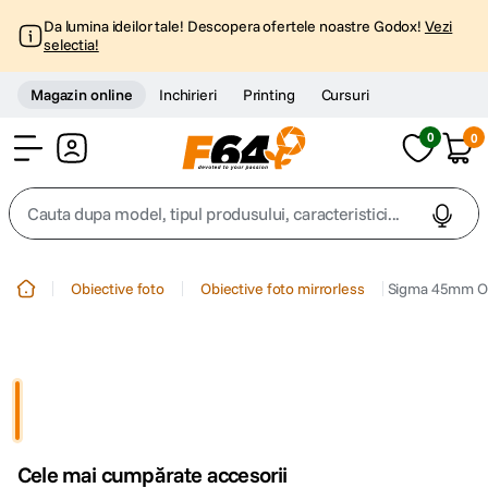
Da lumina ideilor tale! Descopera ofertele noastre Godox!
Vezi
selectia!
Magazin online
Inchirieri
Printing
Cursuri
0
0
Cont
Cauta dupa model, tipul produsului, caracteristici...
Top Cautari
Obiective foto
Obiective foto mirrorless
Sigma 45mm Ob
canon g7x
1
.
trepied
2
.
trepied telefon
3
.
Cele mai cumpărate accesorii
peak design
4
.