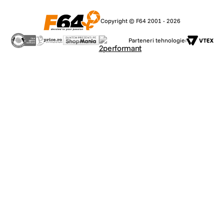
Sistem de focalizare interna
Copyright © F64 2001 - 2026
Motor "stepping"
Compatibil cu corectia aberatiilor obiectivului
Parteneri tehnologie:
Super multi-strat
Inel de diafragma
Comutator Mod Focalizare
Focalizare liniara / Focalizare non-liniara (numai pentru L-Mount)
Montura cu structura rezistenta la praf si stropi
Montura din alama, robusta si de inalta precizie
Diafragma rotunjita
Elemente exclusive din sticla cu dispersie scazuta
Specificatii
Constructia obiectivului: 8 elemente in 7 grupuri (2 lentile
asferice)
Compatibil cu autofocus de mare viteza
Suport pentru DMF, AF + MF
Parasolar metalic
Compatibil cu SIGMA USB DOCK UD-11 (vandut separat; numai
pentru L-Mount)
Conceput pentru a minimiza reflexiile si imaginile fara contrast