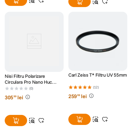
Carl Zeiss T* Filtru UV 55mm
Nisi Filtru Polarizare
Circulara Pro Nano Huc
55mm
(12)
(0)
259
lei
99
305
lei
99