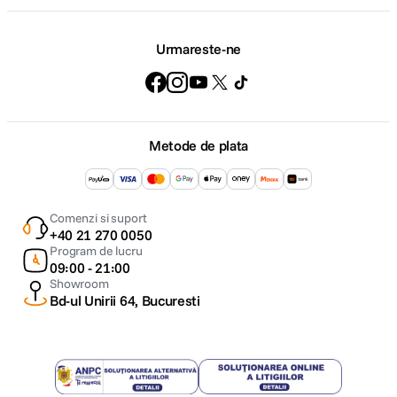
Urmareste-ne
Metode de plata
Comenzi si suport
+40 21 270 0050
Program de lucru
09:00 - 21:00
Showroom
Bd-ul Unirii 64, Bucuresti
Autofocus rapid si precis datorita motorului "stepping"
Obiectivul este capabil de autofocus silentios, fluid si de mare viteza
gratie motorului "stepping". De asemenea, accepta AF cu detectia
fetei/ochilor si AF video.
Caracteristici