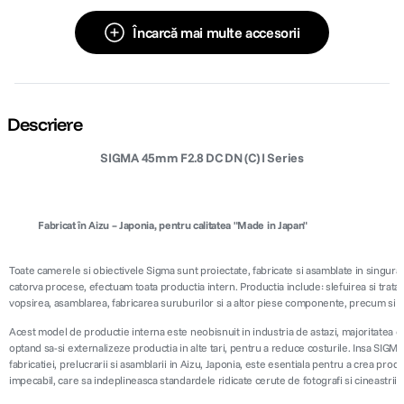
Încarcă mai multe accesorii
Descriere
SIGMA 45mm F2.8 DC DN (C) I Series
Fabricat în Aizu – Japonia, pentru calitatea "Made in Japan"
Toate camerele si obiectivele Sigma sunt proiectate, fabricate si asamblate in singura 
catorva procese, efectuam toata productia intern. Productia include: slefuirea si tratare
vopsirea, asamblarea, fabricarea suruburilor si a altor piese componente, precum si p
Acest model de productie interna este neobisnuit in industria de astazi, majoritate
optand sa-si externalizeze productia in alte tari, pentru a reduce costurile. Insa SIG
fabricatiei, prelucrarii si asamblarii in Aizu, Japonia, este esentiala pentru a crea pro
impecabil, care sa indeplineasca standardele ridicate cerute de fotografi si cineastrii 