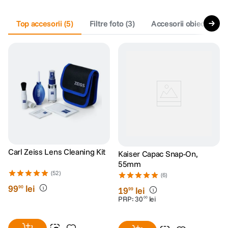
lavaliera
Top accesorii
5
.
(
5
)
Filtre foto
(
3
)
Accesorii obiective fo
canon sx740 hs
6
.
card memorie
7
.
sony fx
8
.
dji mic mini
9
.
dji osmo pocket 4
10
.
Carl Zeiss Lens Cleaning Kit
Kaiser Capac Snap-On,
55mm
(52)
(6)
99
lei
90
19
lei
99
PRP:
30
lei
00