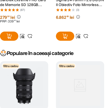
de Memorie SD 128GB
II Obiectiv Foto Mirrorless
SDXC UHS-I Class 10 U3 V30
Montura Sony E
(87)
(3)
+ 2 Ani RescuePRO Deluxe
279
lei
6
.
862
lei
00
99
PRP:
339
lei
90
Populare în aceeași categorie
filtru cadou
filtru cadou