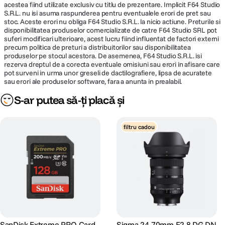
acestea fiind utilizate exclusiv cu titlu de prezentare. Implicit F64 Studio
DETALII PRODUCATOR
Pe langa o structura rezistenta la praf si stropi, elementul frontal al
S.R.L. nu isi asuma raspunderea pentru eventualele erori de pret sau
obiectivului dispune de un strat hidrofug si rezistent la ulei, permitand
stoc. Aceste erori nu obliga F64 Studio S.R.L. la nicio actiune. Preturile si
fotografilor sa fotografieze fara probleme chiar si in medii exterioare
Cod producator
370969
disponibilitatea produselor comercializate de catre F64 Studio SRL pot
dificile.
suferi modificari ulterioare, acest lucru fiind influentat de factori externi
*2 Structura este conceputa sa fie rezistenta la praf si stropi, dar nu si la
precum politica de preturi a distribuitorilor sau disponibilitatea
apa. Aveti grija sa nu tineti obiectivul in contact cu o cantitate mare de apa.
produselor pe stocul acestora. De asemenea, F64 Studio S.R.L. isi
Apa din interiorul obiectivului poate provoca daune majore si poate face
rezerva dreptul de a corecta eventuale omisiuni sau erori in afisare care
ca obiectivul sa nu mai poata fi reparat.
pot surveni in urma unor greseli de dactilografiere, lipsa de acuratete
sau erori ale produselor software, fara a anunta in prealabil.
Parasolar tip petala cu mecanism de blocare
Obiectivul Sigma 35mm F1.2 DG II | Art este dotat cu un parasolar
S-ar putea să-ți placă și
dedicat, de tip petala, care protejeaza elementul frontal de lumina, pentru
a reduce sansa aparitiei unor pete nedorite. Parasolarul se ataseaza in
siguranta de obiectiv cu un mecanism de blocare.
filtru cadou
SanDisk Extreme PRO Card
Sigma 24-70mm F2.8 DG DN