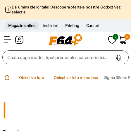
Da lumina ideilor tale! Descopera ofertele noastre Godox!
Vezi
selectia!
Magazin online
Inchirieri
Printing
Cursuri
0
0
Cont
Cauta dupa model, tipul produsului, caracteristici...
Top Cautari
Obiective foto
Obiective foto mirrorless
Sigma 35mm F1.
canon g7x
1
.
trepied
2
.
trepied telefon
3
.
peak design
4
.