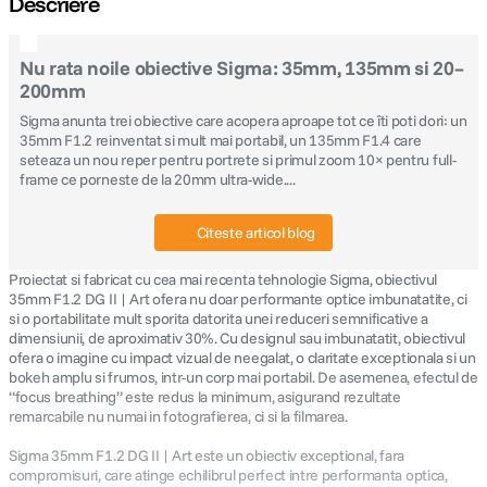
Descriere
canon sx740 hs
5
.
Nu rata noile obiective Sigma: 35mm, 135mm si 20–
200mm
lavaliera
6
.
Sigma anunta trei obiective care acopera aproape tot ce îti poti dori: un
35mm F1.2 reinventat si mult mai portabil, un 135mm F1.4 care
card memorie
7
.
seteaza un nou reper pentru portrete si primul zoom 10× pentru full-
frame ce porneste de la 20mm ultra-wide....
dji mic mini
8
.
Citeste articol blog
dji osmo
9
.
Proiectat si fabricat cu cea mai recenta tehnologie Sigma, obiectivul
35mm F1.2 DG II | Art ofera nu doar performante optice imbunatatite, ci
insta 360
10
.
si o portabilitate mult sporita datorita unei reduceri semnificative a
dimensiunii, de aproximativ 30%. Cu designul sau imbunatatit, obiectivul
ofera o imagine cu impact vizual de neegalat, o claritate exceptionala si un
bokeh amplu si frumos, intr-un corp mai portabil. De asemenea, efectul de
“focus breathing” este redus la minimum, asigurand rezultate
remarcabile nu numai in fotografierea, ci si la filmarea.
Sigma 35mm F1.2 DG II | Art este un obiectiv exceptional, fara
compromisuri, care atinge echilibrul perfect intre performanta optica,