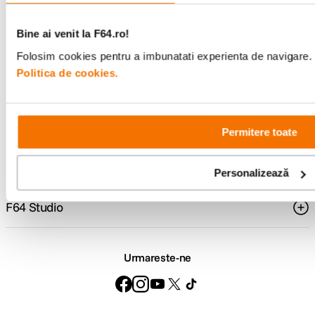
Consultanta
Livrare gratuita pe
specializata
499lei
Bine ai venit la F64.ro!
Folosim cookies pentru a imbunatati experienta de navigare. P
Politica de cookies.
Comenzi si livrare
Suport
Permitere toate
Service si garantii
Personalizează
F64 Studio
Urmareste-ne