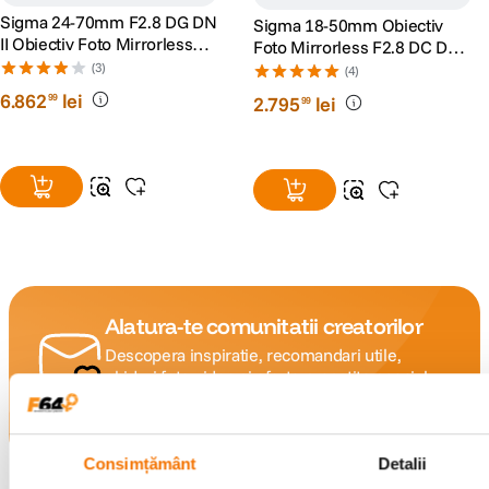
Sigma 24-70mm F2.8 DG DN
Sigma 18-50mm Obiectiv
II Obiectiv Foto Mirrorless
Foto Mirrorless F2.8 DC DN
Montura Sony E
Contemporary Montura Sony
(3)
(4)
E
6
.
862
lei
99
2
.
795
lei
99
Alatura-te comunitatii creatorilor
Descopera inspiratie, recomandari utile,
ghiduri foto-video si oferte pregatite special
pentru tine.
Consimțământ
Detalii