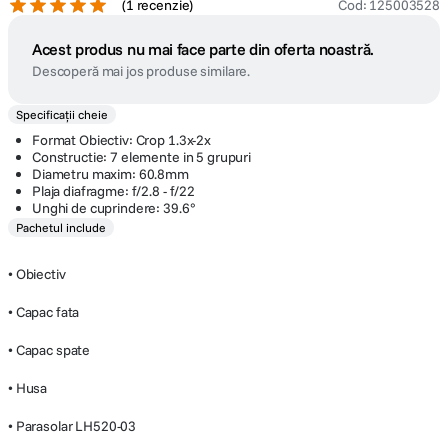
(
1 recenzie
)
Cod
:
125003528
Acest produs nu mai face parte din oferta noastră.
Descoperă mai jos produse similare.
Specificații cheie
Format Obiectiv: Crop 1.3x-2x
Constructie: 7 elemente in 5 grupuri
Diametru maxim: 60.8mm
Plaja diafragme: f/2.8 - f/22
Unghi de cuprindere: 39.6°
Pachetul include
• Obiectiv
• Capac fata
• Capac spate
• Husa
• Parasolar LH520-03