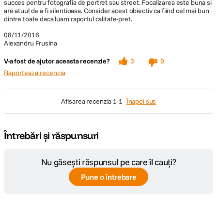
succes pentru fotografia de portret sau street. Focalizarea este buna si
are atuul de a fi silentioasa. Consider acest obiectiv ca fiind cel mai bun
dintre toate daca luam raportul calitate-pret.
08/11/2016
Alexandru Frusina
V-a fost de ajutor aceasta recenzie?
3
0
Raporteaza recenzia
afisarea recenzia
1-1
Înapoi sus
Întrebări și răspunsuri
Nu găsești răspunsul pe care îl cauți?
Pune o întrebare