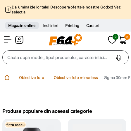
Da lumina ideilor tale! Descopera ofertele noastre Godox!
Vezi
selectia!
Magazin online
Inchirieri
Printing
Cursuri
0
0
Cont
Cauta dupa model, tipul produsului, caracteristici...
Top Cautari
Obiective foto
Obiective foto mirrorless
Sigma 30mm F2.
canon g7x
1
.
trepied
2
.
Produse populare din aceeasi categorie
trepied telefon
3
.
filtru cadou
peak design
4
.