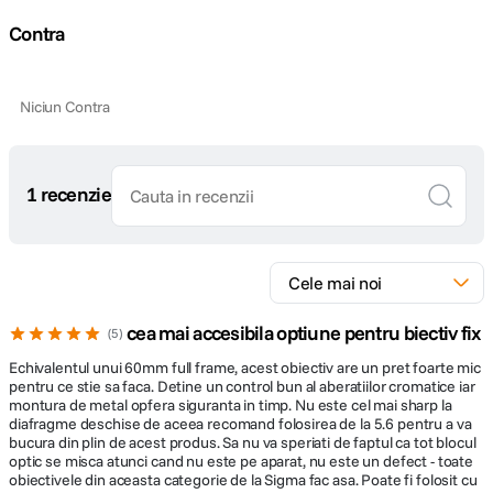
Tip Focalizare
Autofocus
Contra
Parasolar inclus
Da
Niciun Contra
DIMENSIUNE / GREUTATE:
Diametru
1 recenzie
60.8mm
maxim
Lungime
40.5mm
DETALII PRODUCATOR
cea mai accesibila optiune pentru biectiv fix
5
Echivalentul unui 60mm full frame, acest obiectiv are un pret foarte mic
Cod producator
33S963
pentru ce stie sa faca. Detine un control bun al aberatiilor cromatice iar
montura de metal opfera siguranta in timp. Nu este cel mai sharp la
diafragme deschise de aceea recomand folosirea de la 5.6 pentru a va
bucura din plin de acest produs. Sa nu va speriati de faptul ca tot blocul
optic se misca atunci cand nu este pe aparat, nu este un defect - toate
obiectivele din aceasta categorie de la Sigma fac asa. Poate fi folosit cu