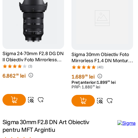
lavaliera
5
.
canon sx740 hs
6
.
card memorie
7
.
Sigma 24-70mm F2.8 DG DN
Sigma 30mm Obiectiv Foto
sony fx
8
.
II Obiectiv Foto Mirrorless
Mirrorless F1.4 DN Montura
Montura Sony E
Sony E
(3)
(40)
dji mic mini
9
.
6
.
862
lei
99
1
.
689
lei
99
Preț anterior:
1
.
899
lei
99
dji osmo pocket 4
PRP:
1
.
880
lei
99
10
.
Sigma 30mm F2.8 DN Art Obiectiv
pentru MFT Argintiu