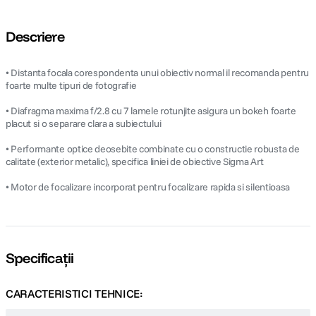
Descriere
• Distanta focala corespondenta unui obiectiv normal il recomanda pentru
foarte multe tipuri de fotografie
• Diafragma maxima f/2.8 cu 7 lamele rotunjite asigura un bokeh foarte
placut si o separare clara a subiectului
• Performante optice deosebite combinate cu o constructie robusta de
calitate (exterior metalic), specifica liniei de obiective Sigma Art
• Motor de focalizare incorporat pentru focalizare rapida si silentioasa
Specificații
CARACTERISTICI TEHNICE: