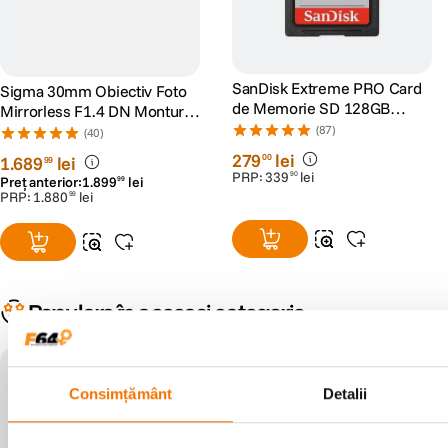
SanDisk Extreme PRO Card
Sigma 30mm Obiectiv Foto
de Memorie SD 128GB
Mirrorless F1.4 DN Montura
SDXC UHS-I Class 10 U3 V30
Sony E
(87)
(40)
+ 2 Ani RescuePRO Deluxe
279
lei
00
1
.
689
lei
99
PRP:
339
lei
90
Preț anterior:
1
.
899
lei
99
PRP:
1
.
880
lei
99
Populare în aceeași categorie
filtru cadou
Consimțământ
Detalii