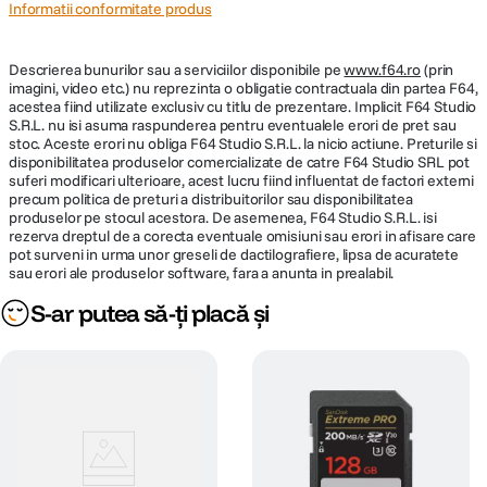
Informatii conformitate produs
Descrierea bunurilor sau a serviciilor disponibile pe
www.f64.ro
(prin
imagini, video etc.) nu reprezinta o obligatie contractuala din partea F64,
acestea fiind utilizate exclusiv cu titlu de prezentare. Implicit F64 Studio
S.R.L. nu isi asuma raspunderea pentru eventualele erori de pret sau
stoc. Aceste erori nu obliga F64 Studio S.R.L. la nicio actiune. Preturile si
disponibilitatea produselor comercializate de catre F64 Studio SRL pot
suferi modificari ulterioare, acest lucru fiind influentat de factori externi
precum politica de preturi a distribuitorilor sau disponibilitatea
produselor pe stocul acestora. De asemenea, F64 Studio S.R.L. isi
rezerva dreptul de a corecta eventuale omisiuni sau erori in afisare care
pot surveni in urma unor greseli de dactilografiere, lipsa de acuratete
sau erori ale produselor software, fara a anunta in prealabil.
S-ar putea să-ți placă și