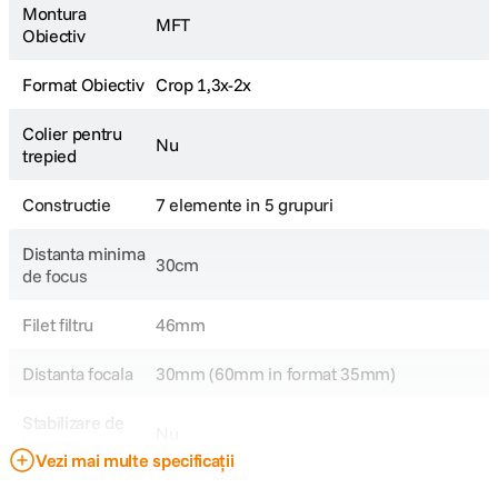
Montura
MFT
Obiectiv
Format Obiectiv
Crop 1,3x-2x
Colier pentru
Nu
trepied
Constructie
7 elemente in 5 grupuri
Distanta minima
30cm
de focus
Filet filtru
46mm
Distanta focala
30mm (60mm in format 35mm)
Stabilizare de
Nu
imagine
Vezi mai multe specificații
Tip Obiectiv
Standard