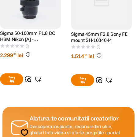
Sigma 50-100mm F1.8 DC
Sigma 45mm F2.8 Sony FE
HSM Nikon [A] -
mount SH-1034044
SH125093082
(0)
(0)
2
.
299
lei
00
1
.
514
lei
16
Alatura-te comunitatii creatorilor
Descopera inspiratie, recomandari utile,
ghiduri foto-video si oferte pregatite special