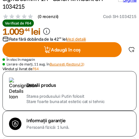
1034215
canon sx740 hs
5
.
(
0 recenzii
)
Cod
:
SH-1034215
Verificat de F64
lavaliera
1
.
009
lei
6
.
44
Rate fără dobânda de la
42
lei
Vezi detalii
06
sony fx
7
.
Adaugă în coș
card memorie
8
.
În stoc în magazin
Livrare: de marți, 11 aug. în
Bucuresti (Sectorul 3)
Vândut și livrat de
F64
dji mic mini
9
.
Detalii produs
dji osmo
10
.
Starea produsului
Putin folosit
Stare foarte buna atat estetic cat si tehnic
Informații garanție
Persoană fizică: 1 lună.