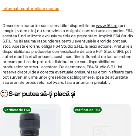
Informatii conformitate produs
Descrierea bunurilor sau a serviciilor disponibile pe
www.f64.ro
(prin
imagini, video etc.) nu reprezinta o obligatie contractuala din partea F64,
acestea fiind utilizate exclusiv cu titlu de prezentare. Implicit F64 Studio
S.R.L. nu isi asuma raspunderea pentru eventualele erori de pret sau
stoc. Aceste erori nu obliga F64 Studio S.R.L. la nicio actiune. Preturile si
disponibilitatea produselor comercializate de catre F64 Studio SRL pot
suferi modificari ulterioare, acest lucru fiind influentat de factori externi
precum politica de preturi a distribuitorilor sau disponibilitatea
produselor pe stocul acestora. De asemenea, F64 Studio S.R.L. isi
rezerva dreptul de a corecta eventuale omisiuni sau erori in afisare care
pot surveni in urma unor greseli de dactilografiere, lipsa de acuratete
sau erori ale produselor software, fara a anunta in prealabil.
S-ar putea să-ți placă și
Verificat de F64
Verificat de F64