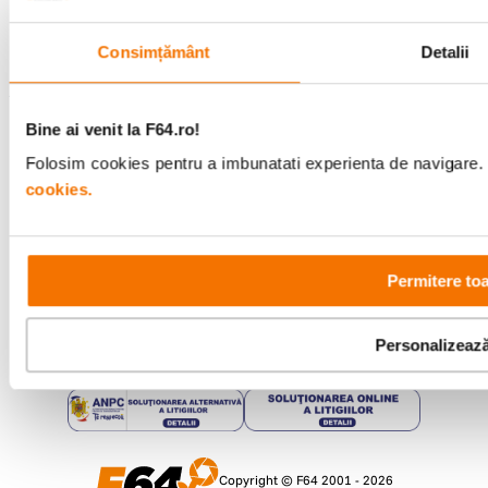
Urmareste-ne
Consimțământ
Detalii
Metode de plata
Bine ai venit la F64.ro!
Folosim cookies pentru a imbunatati experienta de navigare. P
cookies.
Comenzi si suport
+40 21 270 0050
Program de lucru
09:00 - 21:00
Permitere toa
Showroom
Bd-ul Unirii 64, Bucuresti
Personalizeaz
Copyright © F64 2001 - 2026