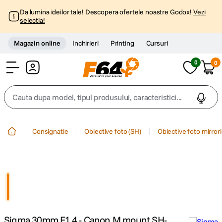
Da lumina ideilor tale! Descopera ofertele noastre Godox!
Vezi
selectia!
Magazin online
Inchirieri
Printing
Cursuri
0
0
Cont
Cauta dupa model, tipul produsului, caracteristici...
Top Cautari
Consignatie
Obiective foto (SH)
Obiective foto mirror
canon g7x
1
.
trepied
2
.
trepied telefon
3
.
Sigma 30mm F1.4 - Canon M mount SH-
peak design
4
.