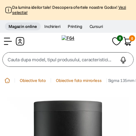
Da lumina ideilor tale! Descopera ofertele noastre Godox!
Vezi
selectia!
Magazin online
Inchirieri
Printing
Cursuri
0
0
Cont
Cauta dupa model, tipul produsului, caracteristici...
Top Cautari
Obiective foto
Obiective foto mirrorless
Sigma 135mm F1
canon g7x
1
.
trepied
2
.
trepied telefon
3
.
peak design
4
.