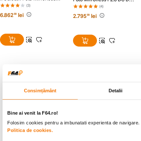
Montura Sony E
Contemporary Montura Sony
(3)
(4)
E
6
.
862
lei
99
2
.
795
lei
99
Alatura-te comunitatii creatorilor
Descopera inspiratie, recomandari utile,
Consimțământ
Detalii
ghiduri foto-video si oferte pregatite special
pentru tine.
Bine ai venit la F64.ro!
Folosim cookies pentru a imbunatati experienta de navigare. P
Consultanta
Livrare gratuita pe
Politica de cookies.
specializata
499lei