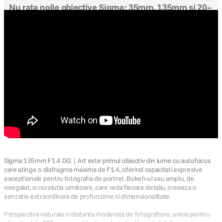
Nu rata noile obiective Sigma: 35mm, 135mm si 20–
200mm
Sigma anunta trei obiective care acopera aproape tot ce îti poti dori: un
35mm F1.2 reinventat si mult mai portabil, un 135mm F1.4 care
seteaza un nou reper pentru portrete si primul zoom 10× pentru full-
frame ce porneste de la 20mm ultra-wide....
Citeste articol blog
Sigma 135mm F1.4 DG | Art este primul obiectiv din lume cu autofocus
care atinge o diafragma maxima de F1.4, oferind capacitati expresive
exceptionale pentru fotografia de portret. Bokeh-ul sau amplu, de
neegalat, si rezolutia uimitoare, care reda fiecare detaliu, creeaza o
senzatie extraordinara de profunzime si dimensionalitate.
Perspectiva naturala si distanta moderata de fotografiere, unice pentru