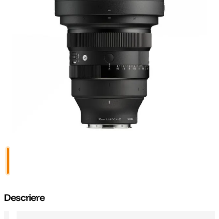
canon sx740 hs
5
.
lavaliera
6
.
sony fx
7
.
card memorie
8
.
dji mic mini
9
.
dji osmo
10
.
Descriere