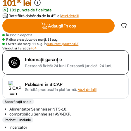
101
lei
00
101 puncte de fidelitate
canon sx740 hs
5
.
Rate fără dobânda de la
4
lei
Vezi detalii
20
Adaugă în coș
lavaliera
6
.
În stoc în depozit
Ridicare easybox: de marți, 11 aug.
sony fx
7
.
Livrare: de marți, 11 aug. în
Bucuresti (Sectorul 3)
Vândut și livrat de
F64
card memorie
8
.
Informații garanție
Persoană fizică: 24 luni.
Persoană juridică: 24 luni.
dji mic mini
9
.
dji osmo
10
.
Publicare în SICAP
Solicită produsul în platformă.
Vezi detalii
Specificații cheie
Alimentator Sennheiser NT 5-10;
compatibil cu Sennheiser AVX-EKP.
Pachetul include
incarcator