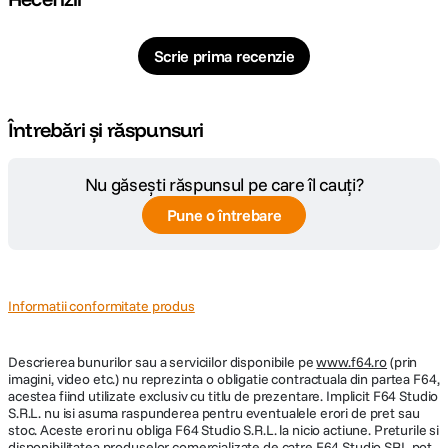
Scrie prima recenzie
Întrebări și răspunsuri
Nu găsești răspunsul pe care îl cauți?
Pune o întrebare
Informatii conformitate produs
Descrierea bunurilor sau a serviciilor disponibile pe
www.f64.ro
(prin
imagini, video etc.) nu reprezinta o obligatie contractuala din partea F64,
acestea fiind utilizate exclusiv cu titlu de prezentare. Implicit F64 Studio
S.R.L. nu isi asuma raspunderea pentru eventualele erori de pret sau
stoc. Aceste erori nu obliga F64 Studio S.R.L. la nicio actiune. Preturile si
disponibilitatea produselor comercializate de catre F64 Studio SRL pot