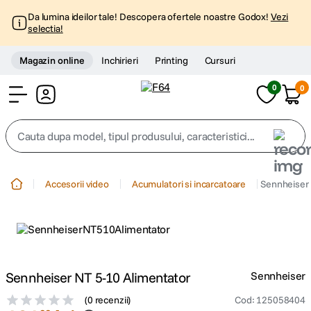
Da lumina ideilor tale! Descopera ofertele noastre Godox!
Vezi
selectia!
Magazin online
Inchirieri
Printing
Cursuri
0
0
Cont
Cauta dupa model, tipul produsului, caracteristici...
Top Cautari
Accesorii video
Acumulatori si incarcatoare
Sennheiser 
canon g7x
1
.
trepied
2
.
trepied telefon
Sennheiser NT 5-10 Alimentator
Sennheiser
3
.
(
0 recenzii
)
Cod
:
125058404
peak design
4
.