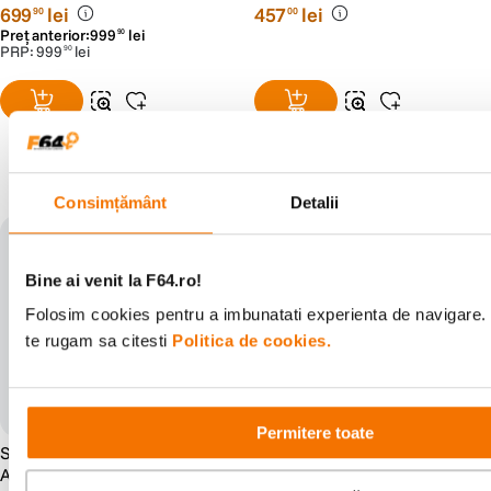
99Wh
Negru
699
lei
457
lei
90
00
Preț anterior:
999
lei
90
PRP:
999
lei
90
Populare în aceeași categorie
Consimțământ
Detalii
Bine ai venit la F64.ro!
Folosim cookies pentru a imbunatati experienta de navigare. 
te rugam sa citesti
Politica de cookies.
Permitere toate
SmallRig 4608 VB99 SE
SmallRig 4469 Acumulator
Acumulator Mini V Mount cu
cu Reincarcare USB-C