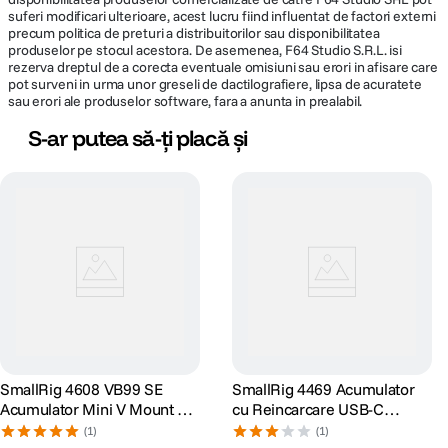
suferi modificari ulterioare, acest lucru fiind influentat de factori externi
precum politica de preturi a distribuitorilor sau disponibilitatea
produselor pe stocul acestora. De asemenea, F64 Studio S.R.L. isi
rezerva dreptul de a corecta eventuale omisiuni sau erori in afisare care
pot surveni in urma unor greseli de dactilografiere, lipsa de acuratete
sau erori ale produselor software, fara a anunta in prealabil.
S-ar putea să-ți placă și
SmallRig 4608 VB99 SE
SmallRig 4469 Acumulator
Acumulator Mini V Mount cu
cu Reincarcare USB-C
Ecran OLED 14.54V 6.8Ah
pentru NP-F970 10500mAh
(1)
(1)