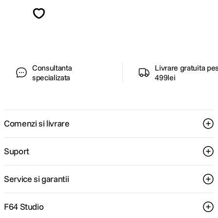
Descopera inspiratie, recomandari utile,
ghiduri foto-video si oferte pregatite special
pentru tine.
Consultanta
Livrare gratuita pe
specializata
499lei
Comenzi si livrare
Suport
Service si garantii
F64 Studio