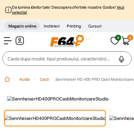
Da lumina ideilor tale! Descopera ofertele noastre Godox!
Vezi
selectia!
Magazin online
Inchirieri
Printing
Cursuri
0
0
Cont
Cauta dupa model, tipul produsului, caracteristici...
Top Cautari
Audio
Casti
Sennheiser HD 400 PRO Casti Monitorizare
canon g7x
1
.
trepied
2
.
trepied telefon
3
.
peak design
4
.