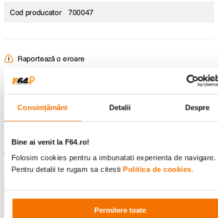
Cod producator
700047
Raportează o eroare
Recenzii
Consimțământ
Detalii
Despre
Scrie prima recenzie
Bine ai venit la F64.ro!
Întrebări și răspunsuri
Folosim cookies pentru a imbunatati experienta de navigare.
Pentru detalii te rugam sa citesti
Politica de cookies.
Nu găsești răspunsul pe care îl cauți?
Pune o întrebare
Permitere toate