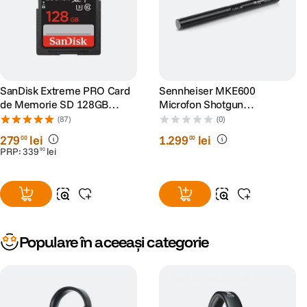
SanDisk Extreme PRO Card
Sennheiser MKE600
de Memorie SD 128GB
Microfon Shotgun
SDXC UHS-I Class 10 U3 V30
Condenser
(87)
(0)
+ 2 Ani RescuePRO Deluxe
279
lei
1
.
299
lei
00
00
PRP:
339
lei
90
Populare în aceeași categorie