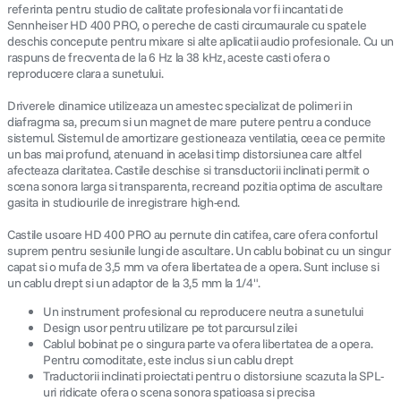
referinta pentru studio de calitate profesionala vor fi incantati de
Sennheiser HD 400 PRO, o pereche de casti circumaurale cu spatele
deschis concepute pentru mixare si alte aplicatii audio profesionale. Cu un
raspuns de frecventa de la 6 Hz la 38 kHz, aceste casti ofera o
reproducere clara a sunetului.
Driverele dinamice utilizeaza un amestec specializat de polimeri in
diafragma sa, precum si un magnet de mare putere pentru a conduce
sistemul. Sistemul de amortizare gestioneaza ventilatia, ceea ce permite
un bas mai profund, atenuand in acelasi timp distorsiunea care altfel
afecteaza claritatea. Castile deschise si transductorii inclinati permit o
scena sonora larga si transparenta, recreand pozitia optima de ascultare
gasita in studiourile de inregistrare high-end.
Castile usoare HD 400 PRO au pernute din catifea, care ofera confortul
suprem pentru sesiunile lungi de ascultare. Un cablu bobinat cu un singur
capat si o mufa de 3,5 mm va ofera libertatea de a opera. Sunt incluse si
un cablu drept si un adaptor de la 3,5 mm la 1/4".
Un instrument profesional cu reproducere neutra a sunetului
Design usor pentru utilizare pe tot parcursul zilei
Cablul bobinat pe o singura parte va ofera libertatea de a opera.
Pentru comoditate, este inclus si un cablu drept
Traductorii inclinati proiectati pentru o distorsiune scazuta la SPL-
uri ridicate ofera o scena sonora spatioasa si precisa