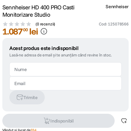
Sennheiser HD 400 PRO Casti
Sennheiser
Monitorizare Studio
(
0 recenzii
)
Cod
:
125078566
1
.
087
lei
00
Acest produs este indisponibil
Lasă-ne adresa de email și te anunțăm când revine în stoc.
Trimite
Indisponibil
Vândut și livrat de
F64