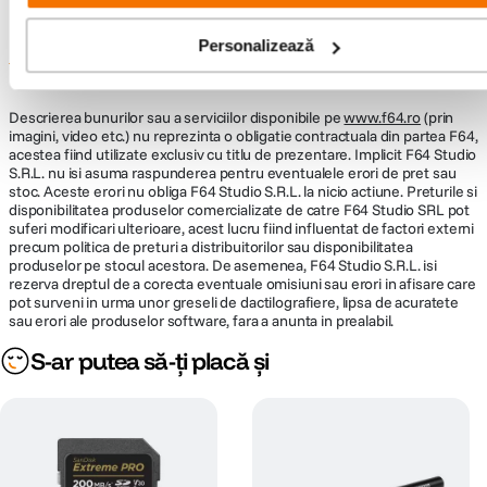
Personalizează
Informatii conformitate produs
Descrierea bunurilor sau a serviciilor disponibile pe
www.f64.ro
(prin
imagini, video etc.) nu reprezinta o obligatie contractuala din partea F64,
acestea fiind utilizate exclusiv cu titlu de prezentare. Implicit F64 Studio
S.R.L. nu isi asuma raspunderea pentru eventualele erori de pret sau
stoc. Aceste erori nu obliga F64 Studio S.R.L. la nicio actiune. Preturile si
disponibilitatea produselor comercializate de catre F64 Studio SRL pot
suferi modificari ulterioare, acest lucru fiind influentat de factori externi
precum politica de preturi a distribuitorilor sau disponibilitatea
produselor pe stocul acestora. De asemenea, F64 Studio S.R.L. isi
rezerva dreptul de a corecta eventuale omisiuni sau erori in afisare care
pot surveni in urma unor greseli de dactilografiere, lipsa de acuratete
sau erori ale produselor software, fara a anunta in prealabil.
S-ar putea să-ți placă și