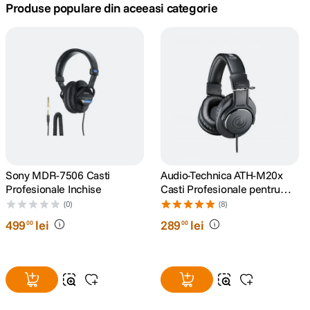
Produse populare din aceeasi categorie
canon sx740 hs
5
.
lavaliera
6
.
card memorie
7
.
dji mic mini
8
.
dji osmo
9
.
Sony MDR-7506 Casti
Audio-Technica ATH-M20x
Profesionale Inchise
Casti Profesionale pentru
insta 360
10
.
Studio
(0)
(8)
499
lei
289
lei
00
00