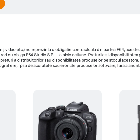
ni, video etc.) nu reprezinta o obligatie contractuala din partea F64, acestea 
ri nu obliga F64 Studio S.R.L. la nicio actiune. Preturile si disponibilitate
de preturi a distribuitorilor sau disponibilitatea produselor pe stocul acesto
ografiere, lipsa de acuratete sau erori ale produselor software, fara a anunta