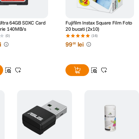
Ultra 64GB SDXC Card
Fujifilm Instax Square Film Foto
rie 140MB/s
20 bucati (2x10)
(0)
(16)
i
99
lei
00