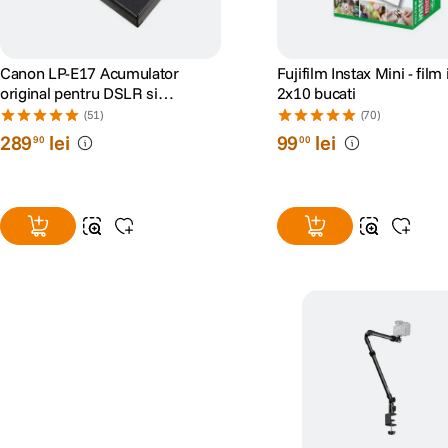
Canon LP-E17 Acumulator
Fujifilm Instax Mini - film
original pentru DSLR si
2x10 bucati
Mirrorless
(51)
(70)
289
lei
99
lei
90
00