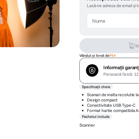
Lasă-ne adresa de email și 
I
Vândut și livrat de
F64
Informații garanț
Persoană fizică: 12 
Specificații cheie
Scanari de inalta rezolutie 
Design compact
Conectivitate USB Type-C
Format hartie compatibila A
Pachetul include
Scanner