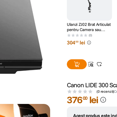
Ulanzi ZJ02 Brat Articulat
pentru Camera sau
Accesorii cu Prindere C
(0)
de Masa
304
lei
00
Canon LIDE 300 Sc
(
0 recenzii
)
C
376
lei
00
Acest produs este ind