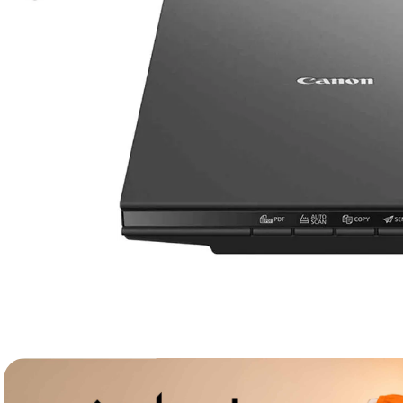
lavaliera
6
.
card memorie
7
.
ulanzi
8
.
insta 360
9
.
godox
10
.