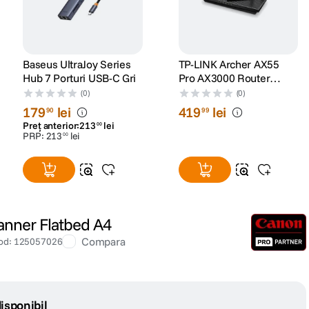
Baseus UltraJoy Series
TP-LINK Archer AX55
Hub 7 Porturi USB-C Gri
Pro AX3000 Router
Wireless Gigabit Wi-Fi 6
(0)
(0)
Dual-Band 574+2402
179
lei
419
lei
90
99
Mbps Negru
Preț anterior:
213
lei
00
PRP:
213
lei
00
anner Flatbed A4
Compara
od
:
125057026
isponibil