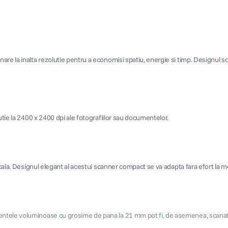
re la inalta rezolutie pentru a economisi spatiu, energie si timp. Designul so
utie la 2400 x 2400 dpi ale fotografiilor sau documentelor.
icala. Designul elegant al acestui scanner compact se va adapta fara efort la m
ntele voluminoase cu grosime de pana la 21 mm pot fi, de asemenea, scanate p