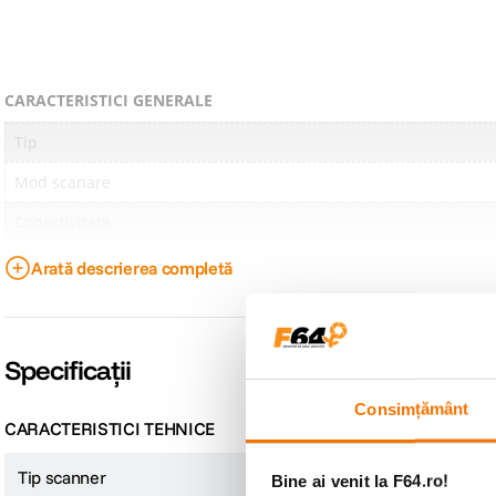
CARACTERISTICI GENERALE
Tip
Mod scanare
Conectivitate
Format general scanner
Arată descrierea completă
Tip alimentare
Functii speciale
Specificații
Sistem de operare compatibil
Consimțământ
Culoare
CARACTERISTICI TEHNICE
Tip scanner
A4
Bine ai venit la F64.ro!
SPECIFICATII TEHNICE