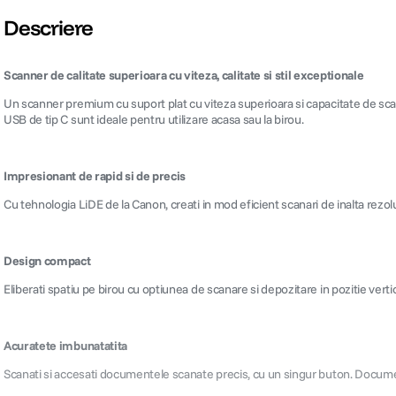
Descriere
Scanner de calitate superioara cu viteza, calitate si stil exceptionale
Un scanner premium cu suport plat cu viteza superioara si capacitate de scana
USB de tip C sunt ideale pentru utilizare acasa sau la birou.
Impresionant de rapid si de precis
Cu tehnologia LiDE de la Canon, creati in mod eficient scanari de inalta rezol
Design compact
Eliberati spatiu pe birou cu optiunea de scanare si depozitare in pozitie vert
Acuratete imbunatatita
Scanati si accesati documentele scanate precis, cu un singur buton. Docume