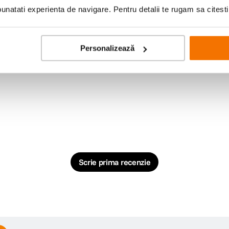
natati experienta de navigare. Pentru detalii te rugam sa citest
USB Type-C, USB 2.0, USB 3.0
Personalizează
Flatbed
CIS
2400 x 2400
Scrie prima recenzie
A4