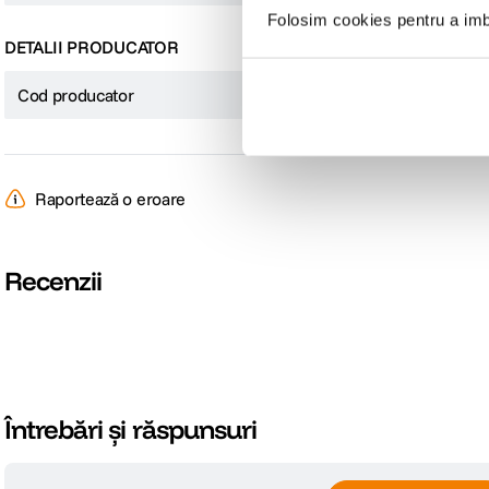
Folosim cookies pentru a imbu
Interfata
DETALII PRODUCATOR
Cod producator
2995C010AA
SCANNER
Tip scanner
Tip senzor
Raportează o eroare
Rezolutie scanare (DPI)
Recenzii
SPECIFICATII HARTIE
Formate hartie compatibile
Întrebări și răspunsuri