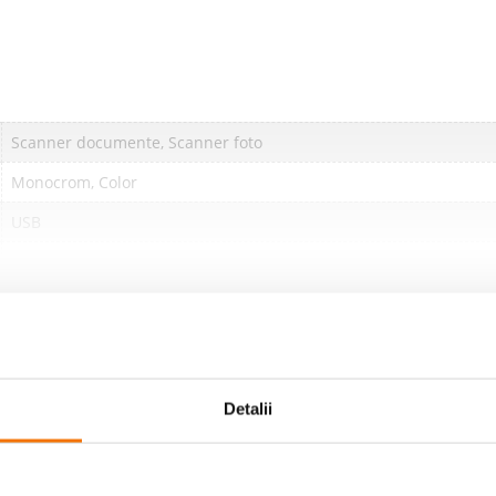
Scanner documente, Scanner foto
Monocrom, Color
USB
A4
USB
Scanare in cloud
Microsoft Windows 7, Microsoft Windows 8.1, Microsoft Windows
Detalii
Negru