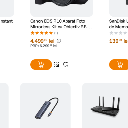
 instant
Canon EOS R10 Aparat Foto
SanDisk 
Mirrorless Kit cu Obiectiv RF-S
de Memo
18-45mm IS STM
(1)
4
.
499
lei
139
le
99
90
PRP:
6
.
299
lei
99