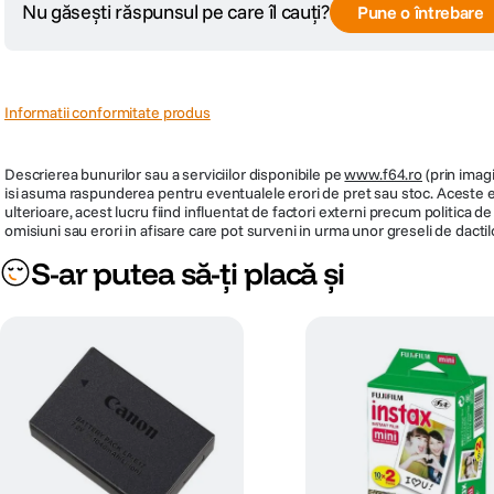
Nu găsești răspunsul pe care îl cauți?
Pune o întrebare
Informatii conformitate produs
Descrierea bunurilor sau a serviciilor disponibile pe
www.f64.ro
(prin imagi
isi asuma raspunderea pentru eventualele erori de pret sau stoc. Aceste ero
ulterioare, acest lucru fiind influentat de factori externi precum politica 
omisiuni sau erori in afisare care pot surveni in urma unor greseli de dactil
S-ar putea să-ți placă și