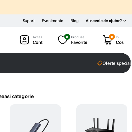
Suport
Evenimente
Blog
Ai nevoie de ajutor?
0
Produse
0
In
Cont
Favorite
Cos
Oferte special
eeasi categorie