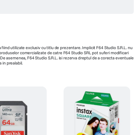
fiind utilizate exclusiv cu titlu de prezentare. Implicit F64 Studio S.R.L. nu
a produselor comercializate de catre F64 Studio SRL pot suferi modificari
ra. De asemenea, F64 Studio S.R.L. isi rezerva dreptul de a corecta eventuale
 in prealabil.