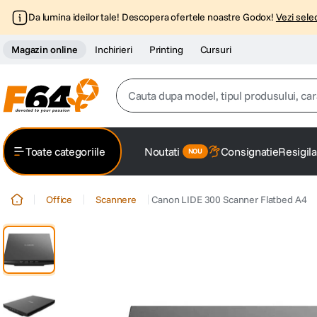
Da lumina ideilor tale! Descopera ofertele noastre Godox!
Vezi selec
Magazin online
Inchirieri
Printing
Cursuri
Cauta dupa model, tipul produsului, caracter
Top Cautari
Toate categoriile
Noutati
Consignatie
Resigila
canon g7x
1
.
Office
Scannere
Canon LIDE 300 Scanner Flatbed A4
trepied
2
.
trepied telefon
3
.
peak design
4
.
canon sx740 hs
5
.