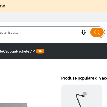
tia!
istici...
te
Cadouri
Pachete
VIP
Produse populare din ac