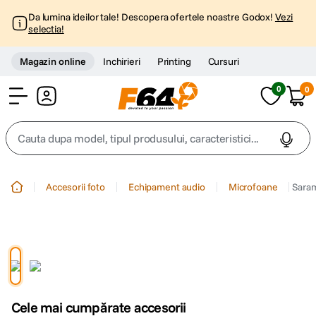
Da lumina ideilor tale! Descopera ofertele noastre Godox!
Vezi
selectia!
Magazin online
Inchirieri
Printing
Cursuri
0
0
Cont
Cauta dupa model, tipul produsului, caracteristici...
Top Cautari
Accesorii foto
Echipament audio
Microfoane
Saram
canon g7x
1
.
trepied
2
.
trepied telefon
3
.
Cele mai cumpărate accesorii
peak design
4
.