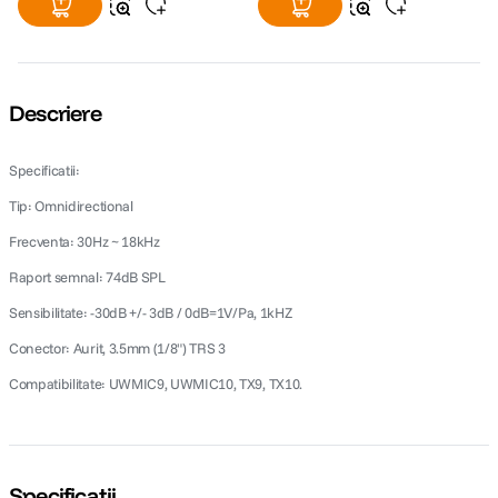
Descriere
Specificatii:
Tip: Omnidirectional
Frecventa: 30Hz ~ 18kHz
Raport semnal: 74dB SPL
Sensibilitate: -30dB +/- 3dB / 0dB=1V/Pa, 1kHZ
Conector: Aurit, 3.5mm (1/8") TRS 3
Compatibilitate: UWMIC9, UWMIC10,
TX9, TX10.
Specificații