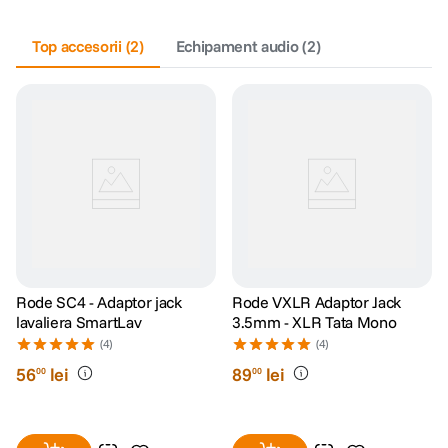
canon sx740 hs
Top accesorii
5
.
(
2
)
Echipament audio
(
2
)
lavaliera
6
.
card memorie
7
.
dji mic mini
8
.
dji osmo
9
.
insta 360
10
.
Rode SC4 - Adaptor jack
Rode VXLR Adaptor Jack
lavaliera SmartLav
3.5mm - XLR Tata Mono
(4)
(4)
56
lei
89
lei
00
00