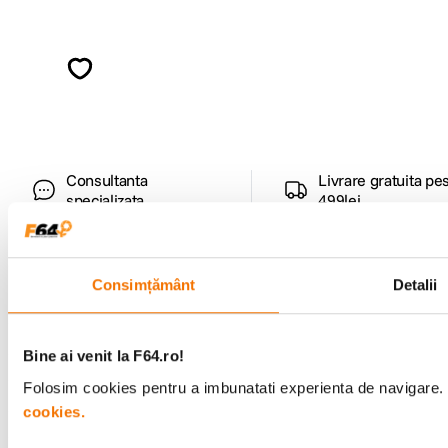
Alatura-te comunitatii creatorilor
Descopera inspiratie, recomandari utile,
ghiduri foto-video si oferte pregatite special
pentru tine.
Consultanta
Livrare gratuita pe
specializata
499lei
Consimțământ
Detalii
Comenzi si livrare
Suport
Bine ai venit la F64.ro!
Folosim cookies pentru a imbunatati experienta de navigare. P
Service si garantii
cookies.