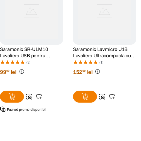
Saramonic SR-ULM10
Saramonic Lavmicro U1B
Lavaliera USB pentru
Lavaliera Ultracompacta cu
PC/Mac
Cablu Lightning
(3)
(1)
99
lei
152
lei
00
00
Pachet promo disponibil