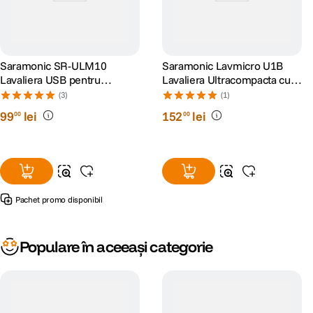
Saramonic SR-ULM10
Saramonic Lavmicro U1B
Lavaliera USB pentru
Lavaliera Ultracompacta cu
PC/Mac
Cablu Lightning
(3)
(1)
99
lei
152
lei
00
00
Pachet promo disponibil
Populare în aceeași categorie