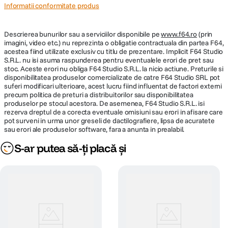
Informatii conformitate produs
Descrierea bunurilor sau a serviciilor disponibile pe
www.f64.ro
(prin
imagini, video etc.) nu reprezinta o obligatie contractuala din partea F64,
acestea fiind utilizate exclusiv cu titlu de prezentare. Implicit F64 Studio
S.R.L. nu isi asuma raspunderea pentru eventualele erori de pret sau
stoc. Aceste erori nu obliga F64 Studio S.R.L. la nicio actiune. Preturile si
disponibilitatea produselor comercializate de catre F64 Studio SRL pot
suferi modificari ulterioare, acest lucru fiind influentat de factori externi
precum politica de preturi a distribuitorilor sau disponibilitatea
produselor pe stocul acestora. De asemenea, F64 Studio S.R.L. isi
rezerva dreptul de a corecta eventuale omisiuni sau erori in afisare care
pot surveni in urma unor greseli de dactilografiere, lipsa de acuratete
sau erori ale produselor software, fara a anunta in prealabil.
S-ar putea să-ți placă și