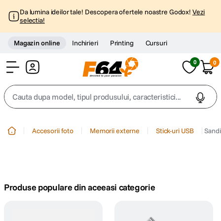
Da lumina ideilor tale! Descopera ofertele noastre Godox!
Vezi
selectia!
Magazin online
Inchirieri
Printing
Cursuri
0
0
Cont
Cauta dupa model, tipul produsului, caracteristici...
Top Cautari
Accesorii foto
Memorii externe
Stick-uri USB
Sandi
canon g7x
1
.
trepied
2
.
Produse populare din aceeasi categorie
trepied telefon
3
.
peak design
4
.