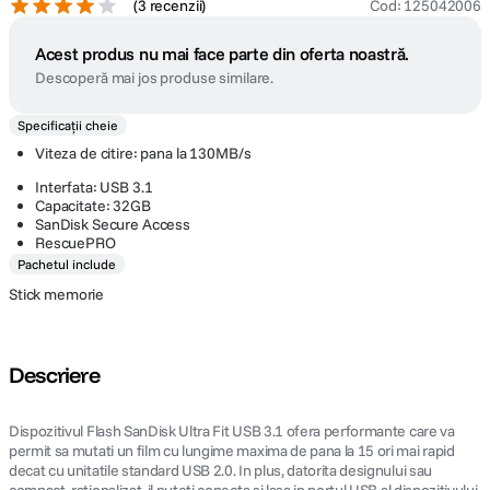
(
3 recenzii
)
Cod
:
125042006
Acest produs nu mai face parte din oferta noastră.
Descoperă mai jos produse similare.
Specificații cheie
Viteza de citire: pana la 130MB/s
Interfata: USB 3.1
Capacitate: 32GB
SanDisk Secure Access
RescuePRO
Pachetul include
Stick memorie
Descriere
Dispozitivul Flash SanDisk Ultra Fit USB 3.1 ofera performante care va
permit sa mutati un film cu lungime maxima de pana la 15 ori mai rapid
decat cu unitatile standard USB 2.0. In plus, datorita designului sau