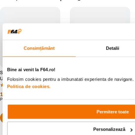
Consimțământ
Detalii
Bine ai venit la F64.ro!
SanDisk Ultra Luxe Stick
SanDisk Ultra Dual Drive
USB 128 GB USB 3.1
Luxe Memorie USB Type-C
Folosim cookies pentru a imbunatati experienta de navigare. P
128 GB USB
(7)
(2)
Politica de cookies.
149
lei
169
lei
99
90
PRP:
169
lei
PRP:
209
lei
90
90
Permitere toate
Personalizează