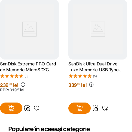
SanDisk Extreme PRO Card
SanDisk Ultra Dual Drive
de Memorie MicroSDXC
Luxe Memorie USB Type-C
128GB A2 C10 V30 UHS-I U3
256 GB
(3)
(5)
+ Adaptor SD + 2 Ani
239
lei
339
lei
90
90
RescuePRO Deluxe
PRP:
319
lei
90
Populare în aceeași categorie