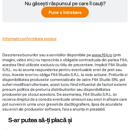
Nu găsești răspunsul pe care îl cauți?
Pune o întrebare
Informatii conformitate produs
Descrierea bunurilor sau a serviciilor disponibile pe
www.f64.ro
(prin
imagini, video etc.) nu reprezinta o obligatie contractuala din partea F64,
acestea fiind utilizate exclusiv cu titlu de prezentare. Implicit F64 Studio
S.R.L. nu isi asuma raspunderea pentru eventualele erori de pret sau
stoc. Aceste erori nu obliga F64 Studio S.R.L. la nicio actiune. Preturile si
disponibilitatea produselor comercializate de catre F64 Studio SRL pot
suferi modificari ulterioare, acest lucru fiind influentat de factori externi
precum politica de preturi a distribuitorilor sau disponibilitatea
produselor pe stocul acestora. De asemenea, F64 Studio S.R.L. isi
rezerva dreptul de a corecta eventuale omisiuni sau erori in afisare care
pot surveni in urma unor greseli de dactilografiere, lipsa de acuratete
sau erori ale produselor software, fara a anunta in prealabil.
S-ar putea să-ți placă și