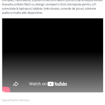
compact, rationalizat, il puteti conecta si lasa in portul USB al dispozitivului.
Aceasta unitate flash cu design compact a fost conceputa pentru a fi
conectata la laptopuri, tablete, televizoare, console de jocuri, sisteme
audio si multe alte dispozitive.
Specificatii tehnice: