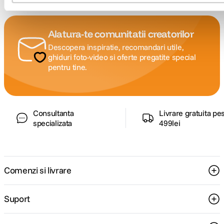
Alatura-te comunitatii creatorilor
Descopera inspiratie, recomandari utile,
ghiduri foto-video si oferte pregatite special
pentru tine.
Consultanta
Livrare gratuita pe
specializata
499lei
Comenzi si livrare
Suport