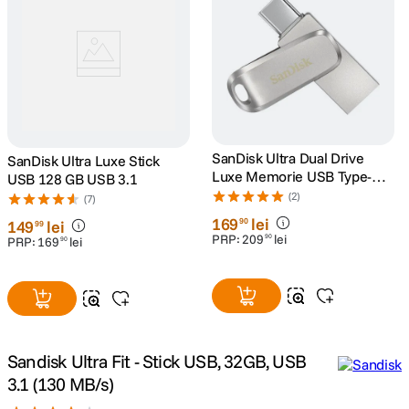
canon sx740 hs
5
.
lavaliera
6
.
card memorie
7
.
SanDisk Ultra Dual Drive
SanDisk Ultra Luxe Stick
ulanzi
8
.
Luxe Memorie USB Type-C
USB 128 GB USB 3.1
128 GB USB
(2)
(7)
insta 360
9
.
169
lei
90
149
lei
99
PRP:
209
lei
90
PRP:
169
lei
90
godox
10
.
Sandisk Ultra Fit - Stick USB, 32GB, USB
3.1 (130 MB/s)