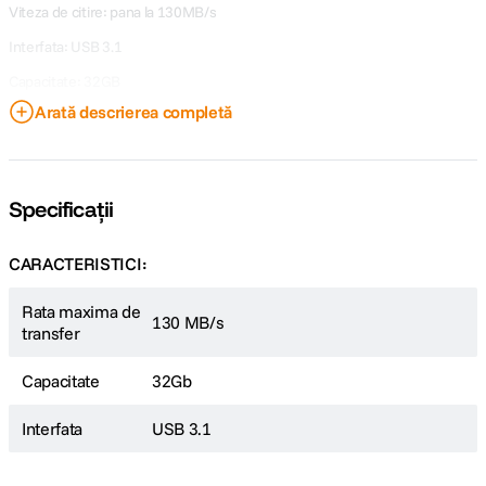
Viteza de citire: pana la 130MB/s
Interfata: USB 3.1
Capacitate: 32GB
Arată descrierea completă
SanDisk Secure Access
RescuePRO
Specificații
CARACTERISTICI:
Rata maxima de
130 MB/s
transfer
Capacitate
32Gb
Interfata
USB 3.1