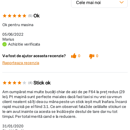
Ok
5
Ok pentru masina
05/06/2022
Marius
Achizitie verificata
V-a fost de ajutor aceasta recenzie?
0
0
Raporteaza recenzia
Stick ok
4
Am cumpărat mai multe bucăți chiar de aici de pe F64 la preț redus (29
lei). Pt mașină sunt perfecte mai ales dacă faci taxi si nu vrei ca vreun
client neatent să îți dea cu mâna peste un stick ieșit mult înafara. Încarci
rapid muzică pe el fiind 3.1. Ce am observat fata3de celălalte stickuri ce
le-am avut inainte ca acesta se încălzește destul de tare dar nu tot
timpul. Per total merită cand e la reducere.
31/01/2020