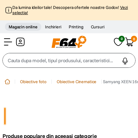
Da lumina ideilor tale! Descopera ofertele noastre Godox!
Vezi
selectia!
Magazin online
Inchirieri
Printing
Cursuri
0
0
Cont
Cauta dupa model, tipul produsului, caracteristici...
Top Cautari
Obiective foto
Obiective Cinematice
Samyang XEEN 16m
canon g7x
1
.
trepied
2
.
trepied telefon
3
.
Produse populare din aceeasi categorie
peak design
4
.