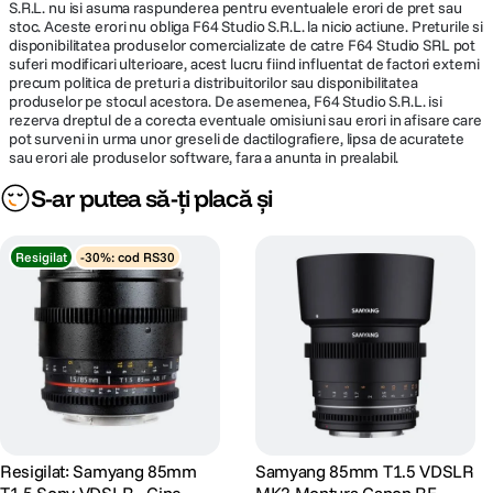
S.R.L. nu isi asuma raspunderea pentru eventualele erori de pret sau
stoc. Aceste erori nu obliga F64 Studio S.R.L. la nicio actiune. Preturile si
disponibilitatea produselor comercializate de catre F64 Studio SRL pot
suferi modificari ulterioare, acest lucru fiind influentat de factori externi
precum politica de preturi a distribuitorilor sau disponibilitatea
produselor pe stocul acestora. De asemenea, F64 Studio S.R.L. isi
rezerva dreptul de a corecta eventuale omisiuni sau erori in afisare care
pot surveni in urma unor greseli de dactilografiere, lipsa de acuratete
sau erori ale produselor software, fara a anunta in prealabil.
S-ar putea să-ți placă și
Resigilat
-30%: cod RS30
Resigilat: Samyang 85mm
Samyang 85mm T1.5 VDSLR