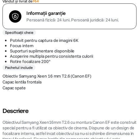
Vândut și livrat de
F64
Informații garanție
Persoană fizică: 24 luni.
Persoană juridică: 24 luni.
Specificații cheie
Potrivit pentru captura de imagini 6K
Focus intern
Suporturi suplimentare disponibile
Acoperire multipla pentru consistenta culorii
Rotire focalizare 200°
Pachetul include
Obiectiv Samyang Xeen 16 mm T2.6 (Canon EF)
Capac lentila frontala
Capac spate
Descriere
Obiectivul Samyang Xeen16mm T2.6 cu montura Canon EF este construit
special pentru a fi utilizat ca obiectiv de cinema. Dispune de un design de
focalizare interna, astfel incat obiectivul sa nu-si schimbe dimensiunea in