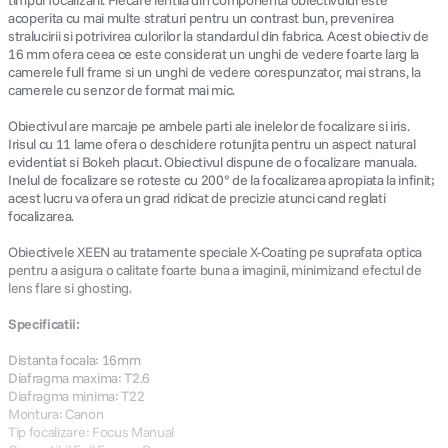
timpul focalizarii. Fiecare lentila din componenta obiectivului este
acoperita cu mai multe straturi pentru un contrast bun, prevenirea
stralucirii si potrivirea culorilor la standardul din fabrica. Acest obiectiv de
16 mm ofera ceea ce este considerat un unghi de vedere foarte larg la
camerele full frame si un unghi de vedere corespunzator, mai strans, la
camerele cu senzor de format mai mic.
Obiectivul are marcaje pe ambele parti ale inelelor de focalizare si iris.
Irisul cu 11 lame ofera o deschidere rotunjita pentru un aspect natural
evidentiat si Bokeh placut. Obiectivul dispune de o focalizare manuala.
Inelul de focalizare se roteste cu 200° de la focalizarea apropiata la infinit;
acest lucru va ofera un grad ridicat de precizie atunci cand reglati
focalizarea.
Obiectivele XEEN au tratamente speciale X-Coating pe suprafata optica
pentru a asigura o calitate foarte buna a imaginii, minimizand efectul de
lens flare si ghosting.
Specificatii:
Distanta focala: 16mm
Diafragma maxima: T2.6
Diafragma minima: T22
Montura: Canon
Tip focalizare: Focus Manual