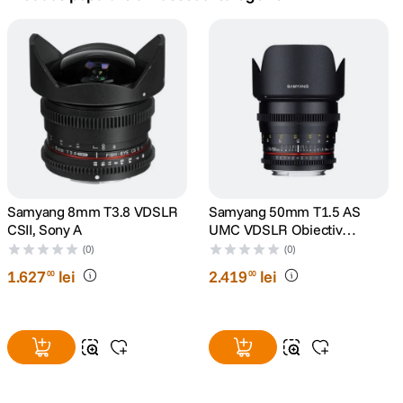
canon sx740 hs
5
.
lavaliera
6
.
card memorie
7
.
ulanzi
8
.
insta 360
Samyang 8mm T3.8 VDSLR
Samyang 50mm T1.5 AS
9
.
CSII, Sony A
UMC VDSLR Obiectiv
Cinematic Sony A
(0)
(0)
godox
10
.
1
.
627
lei
2
.
419
lei
00
00