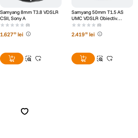
Samyang 8mm T3.8 VDSLR
Samyang 50mm T1.5 AS
CSII, Sony A
UMC VDSLR Obiectiv
Cinematic Sony A
(0)
(0)
1
.
627
lei
2
.
419
lei
00
00
Alatura-te comunitatii creatorilor
Descopera inspiratie, recomandari utile,
ghiduri foto-video si oferte pregatite special
pentru tine.