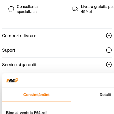
Consultanta
Livrare gratuita pe
specializata
499lei
Comenzi si livrare
Suport
Service si garantii
F64 Studio
Consimțământ
Detalii
Urmareste-ne
Bine ai venit la F64.ro!