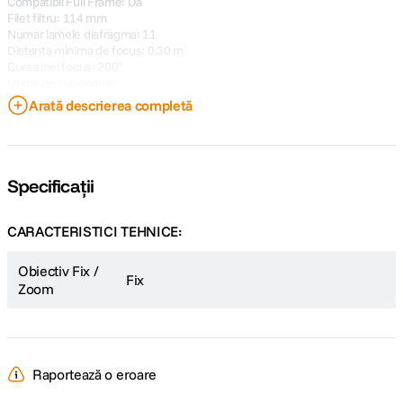
Compatibil Full Frame: Da
Filet filtru: 114 mm
Numar lamele diafragma: 11
Distanta minima de focus: 0.30 m
Cursa inel focus: 200°
Unghi de cuprindere:
- Full-Frame: 106.91°
Arată descrierea completă
- Super35: 87.43°
- APS-C (1:1.6x): 79.85°
Dimensiune: 117.6mm x 95.3mm
Greutate: 1,175g
Specificații
CARACTERISTICI TEHNICE:
Obiectiv Fix /
Fix
Zoom
Raportează o eroare