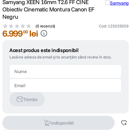
Samyang XEEN 16mm T2.6 FF CINE
Obiectiv Cinematic Montura Canon EF
Negru
(
0 recenzii
)
Cod
:
125035059
6
.
999
lei
00
Acest produs este indisponibil
Lasă-ne adresa de email și te anunțăm când revine în stoc.
Trimite
Indisponibil