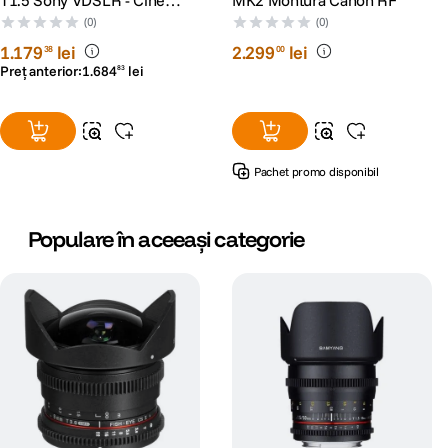
T1.5 Sony VDSLR - Cine
MK2 Montura Canon RF
Lens - RS125005932-1
(0)
(0)
1
.
179
lei
2
.
299
lei
38
00
Preț anterior:
1
.
684
lei
83
Pachet promo disponibil
Populare în aceeași categorie