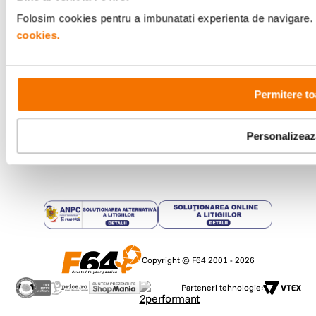
Folosim cookies pentru a imbunatati experienta de navigare. P
Metode de plata
cookies.
Comenzi si suport
Permitere to
+40 21 270 0050
Program de lucru
09:00 - 21:00
Personalizeaz
Showroom
Bd-ul Unirii 64, Bucuresti
Copyright © F64 2001 - 2026
Parteneri tehnologie: