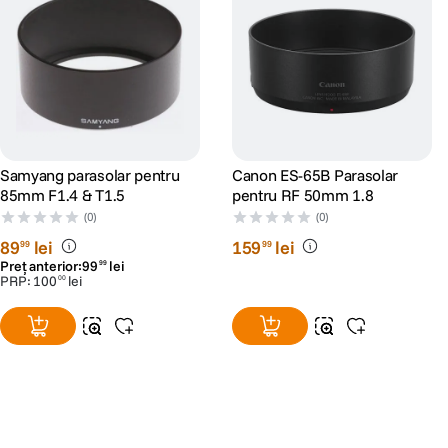
Samyang parasolar pentru
Canon ES-65B Parasolar
85mm F1.4 & T1.5
pentru RF 50mm 1.8
(0)
(0)
89
lei
159
lei
99
99
Preț anterior:
99
lei
99
PRP:
100
lei
00