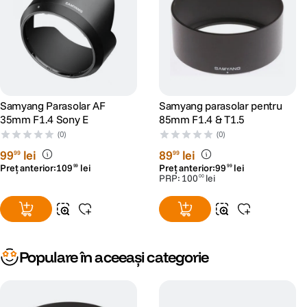
Samyang Parasolar AF
Samyang parasolar pentru
35mm F1.4 Sony E
85mm F1.4 & T1.5
(0)
(0)
99
lei
89
lei
99
99
Preț anterior:
109
lei
Preț anterior:
99
lei
99
99
PRP:
100
lei
00
Populare în aceeași categorie