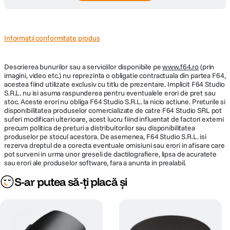
Informatii conformitate produs
Descrierea bunurilor sau a serviciilor disponibile pe
www.f64.ro
(prin
imagini, video etc.) nu reprezinta o obligatie contractuala din partea F64,
acestea fiind utilizate exclusiv cu titlu de prezentare. Implicit F64 Studio
S.R.L. nu isi asuma raspunderea pentru eventualele erori de pret sau
stoc. Aceste erori nu obliga F64 Studio S.R.L. la nicio actiune. Preturile si
disponibilitatea produselor comercializate de catre F64 Studio SRL pot
suferi modificari ulterioare, acest lucru fiind influentat de factori externi
precum politica de preturi a distribuitorilor sau disponibilitatea
produselor pe stocul acestora. De asemenea, F64 Studio S.R.L. isi
rezerva dreptul de a corecta eventuale omisiuni sau erori in afisare care
pot surveni in urma unor greseli de dactilografiere, lipsa de acuratete
sau erori ale produselor software, fara a anunta in prealabil.
S-ar putea să-ți placă și