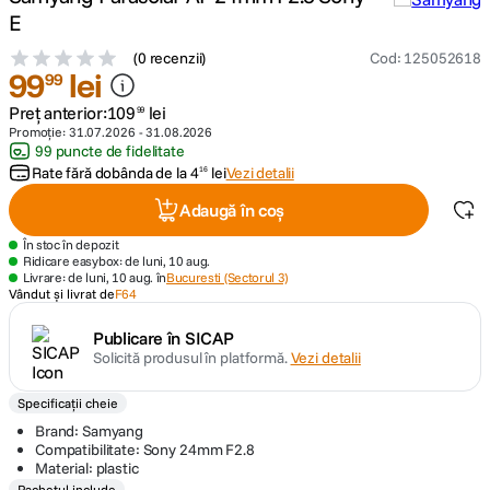
E
canon sx740 hs
5
.
(
0 recenzii
)
Cod
:
125052618
99
lei
99
lavaliera
6
.
Preț anterior:
109
lei
99
Promoție:
31.07.2026
-
31.08.2026
sony fx
99 puncte de fidelitate
7
.
Rate fără dobânda de la
4
lei
Vezi detalii
16
card memorie
8
.
Adaugă în coș
În stoc în depozit
dji mic mini
9
.
Ridicare easybox: de luni, 10 aug.
Livrare: de luni, 10 aug. în
Bucuresti (Sectorul 3)
Vândut și livrat de
F64
dji osmo
10
.
Publicare în SICAP
Solicită produsul în platformă.
Vezi detalii
Specificații cheie
Brand: Samyang
Compatibilitate: Sony 24mm F2.8
Material: plastic
Pachetul include