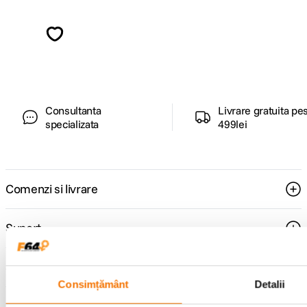
Alatura-te comunitatii creatorilor
Descopera inspiratie, recomandari utile,
ghiduri foto-video si oferte pregatite special
pentru tine.
Consultanta
Livrare gratuita pe
specializata
499lei
Comenzi si livrare
Suport
Service si garantii
Consimțământ
Detalii
F64 Studio