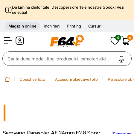
Da lumina ideilor tale! Descopera ofertele noastre Godox!
Vezi
selectia!
Magazin online
Inchirieri
Printing
Cursuri
0
0
Cont
Cauta dupa model, tipul produsului, caracteristici...
Top Cautari
Obiective foto
Accesorii obiective foto
Parasolare obi
canon g7x
1
.
trepied
2
.
trepied telefon
3
.
Samyang Parasolar AF 24mm F2.8 Sony
peak design
4
.