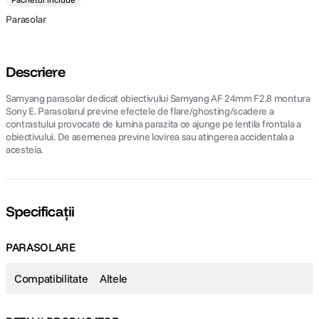
Parasolar
Descriere
Samyang parasolar dedicat obiectivului Samyang AF 24mm F2.8 montura
Sony E. Parasolarul previne efectele de flare/ghosting/scadere a
contrastului provocate de lumina parazita ce ajunge pe lentila frontala a
obiectivului. De asemenea previne lovirea sau atingerea accidentala a
acesteia.
Specificații
PARASOLARE
Compatibilitate
Altele