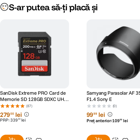
S-ar putea să-ți placă și
SanDisk Extreme PRO Card de
Samyang Parasolar AF 
Memorie SD 128GB SDXC UHS-
F1.4 Sony E
I Class 10 U3 V30 + 2 Ani
(87)
(0)
RescuePRO Deluxe
279
lei
99
lei
00
99
PRP:
339
lei
90
Preț anterior:
109
lei
99