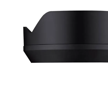
canon sx740 hs
6
.
card memorie
7
.
sony fx
8
.
dji mic mini
9
.
dji osmo pocket 4
10
.