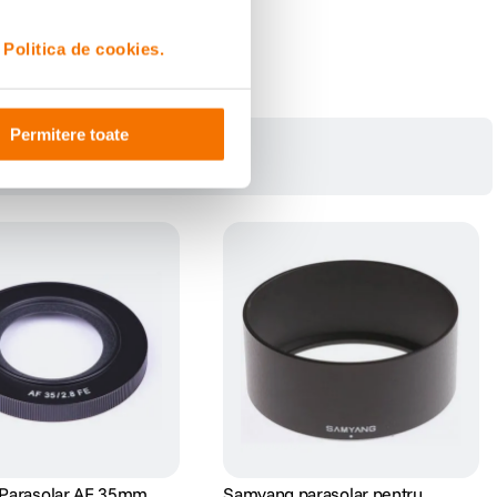
i
Politica de cookies.
Permitere toate
Parasolar AF 35mm
Samyang parasolar pentru