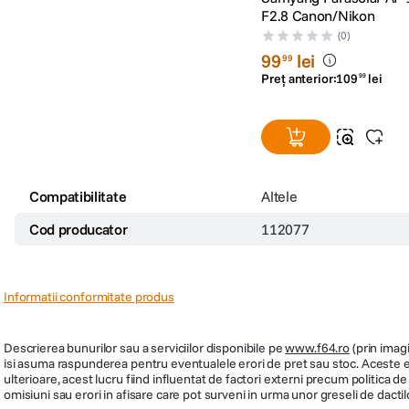
F2.8 Canon/Nikon
(0)
99
lei
99
Preț anterior:
109
lei
99
Compatibilitate
Altele
Cod producator
112077
Informatii conformitate produs
Descrierea bunurilor sau a serviciilor disponibile pe
www.f64.ro
(prin imagi
isi asuma raspunderea pentru eventualele erori de pret sau stoc. Aceste ero
ulterioare, acest lucru fiind influentat de factori externi precum politica 
omisiuni sau erori in afisare care pot surveni in urma unor greseli de dactil