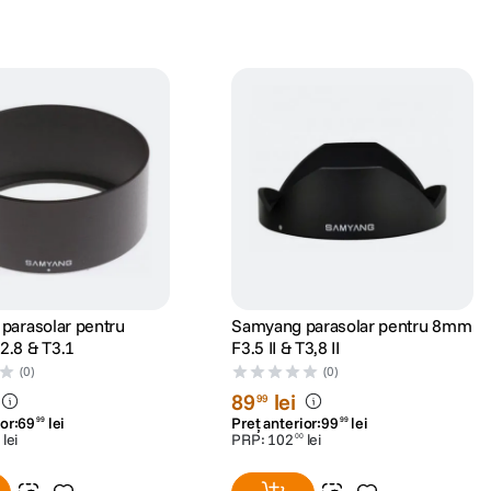
parasolar pentru
Samyang parasolar pentru 8mm
.8 & T3.1
F3.5 II & T3,8 II
(0)
(0)
89
lei
99
or:
69
lei
Preț anterior:
99
lei
99
99
lei
PRP:
102
lei
00