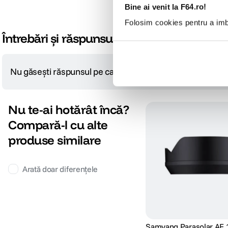
Bine ai venit la F64.ro!
Folosim cookies pentru a imbu
Întrebări și răspunsuri
Nu găsești răspunsul pe care îl cauți?
Pune o întrebare
Nu te-ai hotărât încă?
Compară-l cu alte
produse similare
Arată doar diferențele
Samyang Parasolar AF