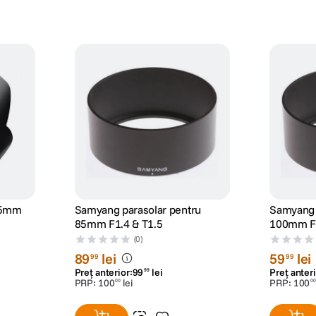
35mm
Samyang parasolar pentru
Samyang 
85mm F1.4 & T1.5
100mm F2
(0)
89
lei
59
lei
99
99
Preț anterior:
99
lei
Preț anteri
99
PRP:
100
lei
PRP:
100
00
00