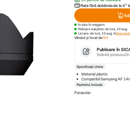
Rate fără dobânda de la
4
l
16
Ad
În stoc în magazin
Ridicare easybox: de luni, 10 aug.
Livrare: de luni, 10 aug. în
Bucuresti
Vândut și livrat de
F64
Publicare în SIC
Solicită produsul î
Specificații cheie
Material plastic
Compatibil Samyang AF 14
Pachetul include
Parasolar