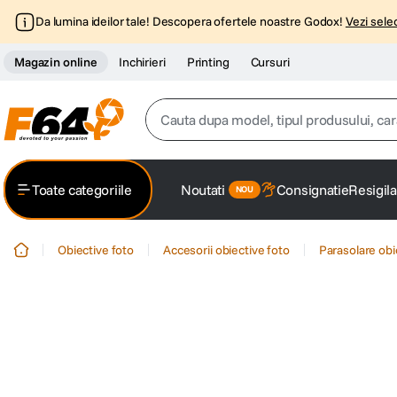
Da lumina ideilor tale! Descopera ofertele noastre Godox!
Vezi selec
Magazin online
Inchirieri
Printing
Cursuri
Cauta dupa model, tipul produsului, caracter
Top Cautari
Toate categoriile
Noutati
Consignatie
Resigila
canon g7x
1
.
Obiective foto
Accesorii obiective foto
Parasolare obi
trepied
2
.
trepied telefon
3
.
peak design
4
.
lavaliera
5
.