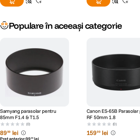
Populare în aceeași categorie
Samyang parasolar pentru
Canon ES-65B Parasolar 
85mm F1.4 & T1.5
RF 50mm 1.8
(0)
(0)
89
lei
159
lei
99
99
Preț anterior:
99
lei
99