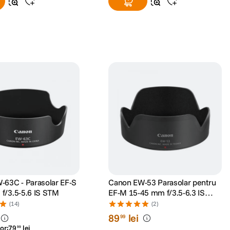
-63C - Parasolar EF-S
Canon EW-53 Parasolar pentru
f/3.5-5.6 IS STM
EF-M 15-45 mm f/3.5-6.3 IS
STM si RF-S 18-45mm F4.5-6.3
(14)
(2)
IS STM
89
lei
99
or:
79
lei
99