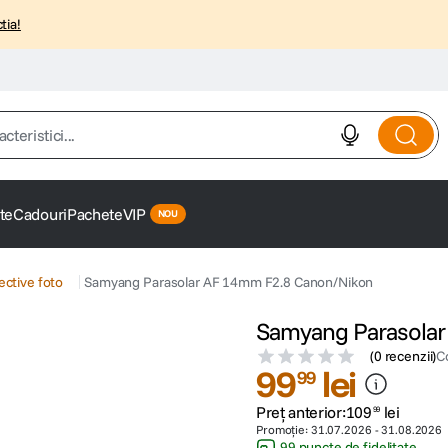
tia!
istici...
te
Cadouri
Pachete
VIP
ective foto
Samyang Parasolar AF 14mm F2.8 Canon/Nikon
Samyang Parasolar
(
0 recenzii
)
C
99
lei
99
Preț anterior:
109
lei
99
Promoție:
31.07.2026
-
31.08.2026
99 puncte de fidelitate