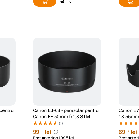
pentru
Canon ES-68 - parasolar pentru
Canon EW
Canon EF 50mm f/1.8 STM
18-55mm 
(8)
99
lei
69
lei
99
99
Preț anterior:
109
lei
Preț anteri
99