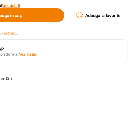
ei
Vezi detalii
augă în coș
Adaugă la favorite
 (Sectorul 3)
AP
n platformă.
Vezi detalii
mm f2.8