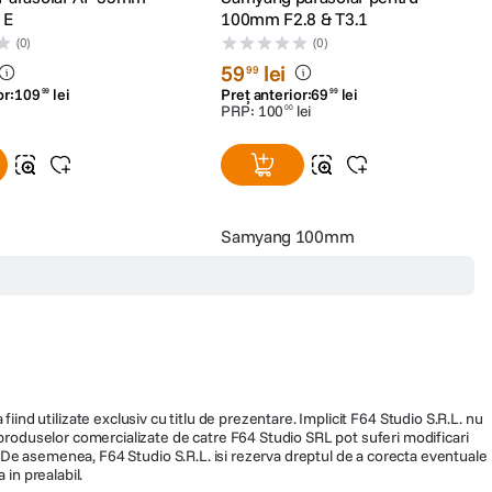
 E
100mm F2.8 & T3.1
(0)
(0)
59
lei
99
or:
109
lei
Preț anterior:
69
lei
99
99
PRP:
100
lei
00
Samyang 100mm
fiind utilizate exclusiv cu titlu de prezentare. Implicit F64 Studio S.R.L. nu
a produselor comercializate de catre F64 Studio SRL pot suferi modificari
ra. De asemenea, F64 Studio S.R.L. isi rezerva dreptul de a corecta eventuale
 in prealabil.