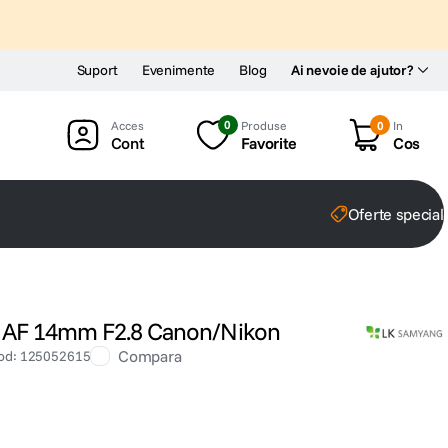
Suport
Evenimente
Blog
Ai nevoie de ajutor?
0
Produse
0
In
Cont
Favorite
Cos
Oferte special
 AF 14mm F2.8 Canon/Nikon
Compara
od
:
125052615