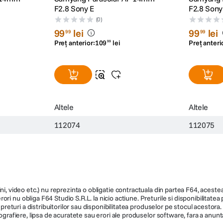
F2.8 Sony E
F2.8 Sony
(0)
99
lei
99
lei
99
99
Preț anterior:
109
lei
Preț anteri
99
Altele
Altele
112074
112075
ni, video etc.) nu reprezinta o obligatie contractuala din partea F64, acestea 
ri nu obliga F64 Studio S.R.L. la nicio actiune. Preturile si disponibilitate
de preturi a distribuitorilor sau disponibilitatea produselor pe stocul acesto
ografiere, lipsa de acuratete sau erori ale produselor software, fara a anunta