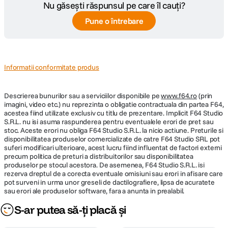
Nu găsești răspunsul pe care îl cauți?
Pune o întrebare
Informatii conformitate produs
Descrierea bunurilor sau a serviciilor disponibile pe
www.f64.ro
(prin
imagini, video etc.) nu reprezinta o obligatie contractuala din partea F64,
acestea fiind utilizate exclusiv cu titlu de prezentare. Implicit F64 Studio
S.R.L. nu isi asuma raspunderea pentru eventualele erori de pret sau
stoc. Aceste erori nu obliga F64 Studio S.R.L. la nicio actiune. Preturile si
disponibilitatea produselor comercializate de catre F64 Studio SRL pot
suferi modificari ulterioare, acest lucru fiind influentat de factori externi
precum politica de preturi a distribuitorilor sau disponibilitatea
produselor pe stocul acestora. De asemenea, F64 Studio S.R.L. isi
rezerva dreptul de a corecta eventuale omisiuni sau erori in afisare care
pot surveni in urma unor greseli de dactilografiere, lipsa de acuratete
sau erori ale produselor software, fara a anunta in prealabil.
S-ar putea să-ți placă și