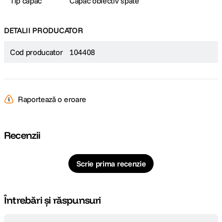
Tip capac
Capac obiectiv spate
DETALII PRODUCATOR
Cod producator
104408
Raportează o eroare
Recenzii
Scrie prima recenzie
Întrebări și răspunsuri