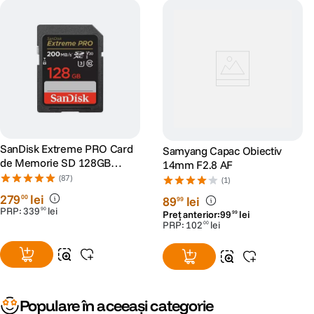
SanDisk Extreme PRO Card
Samyang Capac Obiectiv
de Memorie SD 128GB
14mm F2.8 AF
SDXC UHS-I Class 10 U3 V30
(87)
(1)
+ 2 Ani RescuePRO Deluxe
279
lei
00
89
lei
99
PRP:
339
lei
90
Preț anterior:
99
lei
99
PRP:
102
lei
00
Populare în aceeași categorie