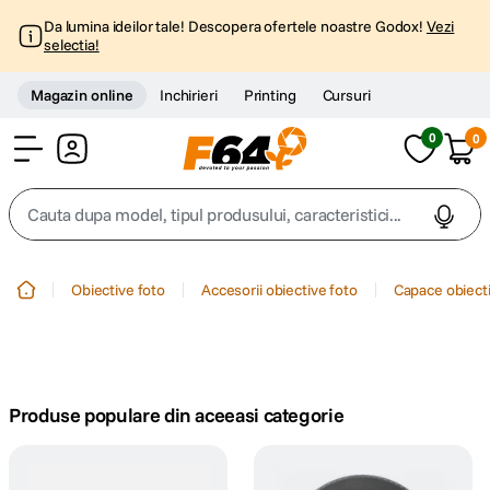
Da lumina ideilor tale! Descopera ofertele noastre Godox!
Vezi
selectia!
Magazin online
Inchirieri
Printing
Cursuri
0
0
Cont
Cauta dupa model, tipul produsului, caracteristici...
Top Cautari
Obiective foto
Accesorii obiective foto
Capace obiecti
canon g7x
1
.
trepied
2
.
Produse populare din aceeasi categorie
trepied telefon
3
.
peak design
4
.