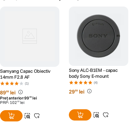
Sony ALC-B1EM - capac
Samyang Capac Obiectiv
body Sony E-mount
14mm F2.8 AF
(4)
(1)
29
lei
99
89
lei
99
Preț anterior:
99
lei
99
PRP:
102
lei
00