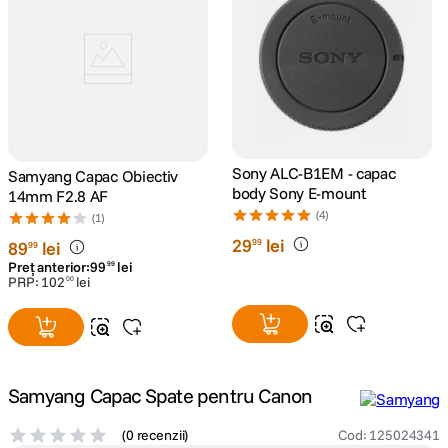
canon sx740 hs
5
.
lavaliera
6
.
sony fx
7
.
Sony ALC-B1EM - capac
Samyang Capac Obiectiv
card memorie
8
.
body Sony E-mount
14mm F2.8 AF
(4)
(1)
dji mic mini
9
.
29
lei
99
89
lei
99
Preț anterior:
99
lei
99
dji osmo
PRP:
102
lei
00
10
.
Samyang Capac Spate pentru Canon
(
0 recenzii
)
Cod
:
125024341