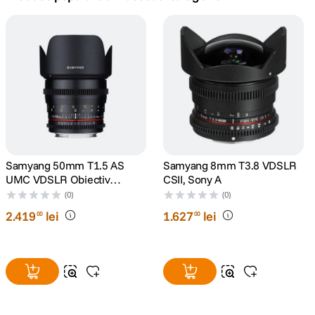
canon sx740 hs
5
.
lavaliera
6
.
sony fx
7
.
card memorie
8
.
dji mic mini
Samyang 50mm T1.5 AS
Samyang 8mm T3.8 VDSLR
9
.
UMC VDSLR Obiectiv
CSII, Sony A
Cinematic Sony A
(0)
(0)
dji osmo
10
.
2
.
419
lei
1
.
627
lei
00
00