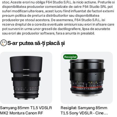
stoc. Aceste erori nu obliga F64 Studio S.R.L. la nicio actiune. Preturile si
disponibilitatea produselor comercializate de catre F64 Studio SRL pot
suferi modificari ulterioare, acest lucru fiind influentat de factori externi
precum politica de preturi a distribuitorilor sau disponibilitatea
produselor pe stocul acestora. De asemenea, F64 Studio S.R.L. isi
rezerva dreptul de a corecta eventuale omisiuni sau erori in afisare care
pot surveni in urma unor greseli de dactilografiere, lipsa de acuratete
sau erori ale produselor software, fara a anunta in prealabil.
S-ar putea să-ți placă și
Resigilat
Samyang 85mm T1.5 VDSLR
Resigilat: Samyang 85mm
MK2 Montura Canon RF
T1.5 Sony VDSLR - Cine