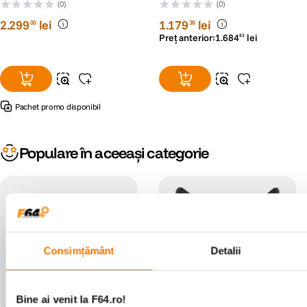
Lens - RS125005932-1
(0)
(0)
2
.
299
lei
1
.
179
lei
00
38
Preț anterior:
1
.
684
lei
83
Pachet promo disponibil
Populare în aceeași categorie
Consimțământ
Detalii
Bine ai venit la F64.ro!