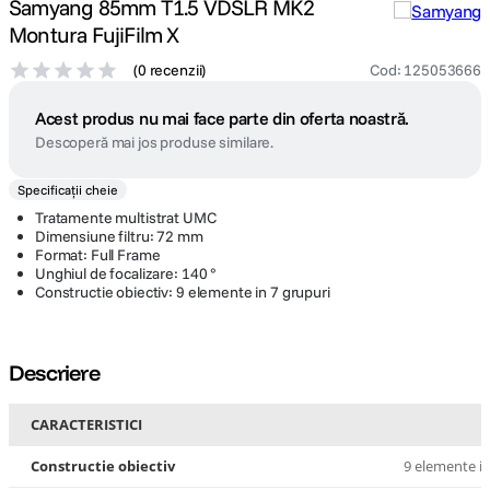
Samyang 85mm T1.5 VDSLR MK2
Montura FujiFilm X
(
0 recenzii
)
Cod
:
125053666
Acest produs nu mai face parte din oferta noastră.
Descoperă mai jos produse similare.
Specificații cheie
Tratamente multistrat UMC
Dimensiune filtru: 72 mm
Format: Full Frame
Unghiul de focalizare: 140 °
Constructie obiectiv: 9 elemente in 7 grupuri
Descriere
CARACTERISTICI
Constructie obiectiv
9 elemente in