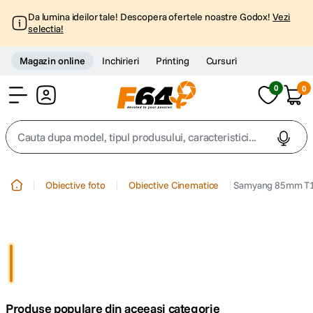
Da lumina ideilor tale! Descopera ofertele noastre Godox!
Vezi
selectia!
Magazin online
Inchirieri
Printing
Cursuri
0
0
Cont
Cauta dupa model, tipul produsului, caracteristici...
Top Cautari
Obiective foto
Obiective Cinematice
Samyang 85mm T1.
canon g7x
1
.
trepied
2
.
trepied telefon
3
.
Produse populare din aceeasi categorie
peak design
4
.