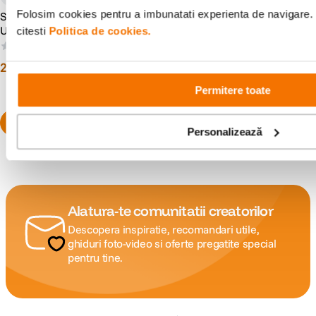
Folosim cookies pentru a imbunatati experienta de navigare. 
Samyang 50mm T1.5 AS
Samyang 8mm T3.8 VDSLR
UMC VDSLR Obiectiv
CSII, Sony A
citesti
Politica de cookies.
Cinematic Sony A
(0)
(0)
2
.
419
lei
1
.
627
lei
00
00
Permitere toate
Personalizează
Alatura-te comunitatii creatorilor
Descopera inspiratie, recomandari utile,
ghiduri foto-video si oferte pregatite special
pentru tine.