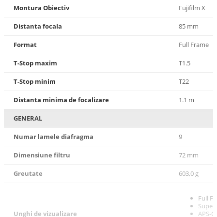
Montura Obiectiv
Fujifilm X
Distanta focala
85 mm
Format
Full Frame
T-Stop maxim
T1.5
T-Stop minim
T22
Distanta minima de focalizare
1.1 m
GENERAL
Numar lamele diafragma
9
Dimensiune filtru
72 mm
Greutate
603,0 g
Full F
Super3
Unghi de vizualizare
APS-C 