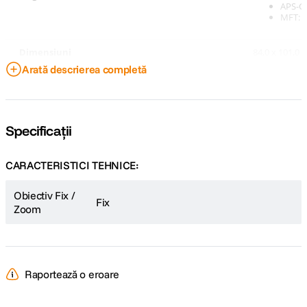
APS-C 
MFT: 1
Dimensiuni
84,0 x 101,0
Arată descrierea completă
Specificații
CARACTERISTICI TEHNICE:
Obiectiv Fix /
Fix
Zoom
Raportează o eroare