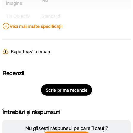
Nu
imagine
Tip Obiectiv
Standard
Vezi mai multe specificații
Obiectiv Fix /
Fix
Zoom
Focala Fixa
85mm
Raportează o eroare
Unghi de
28.9°
cuprindere
Recenzii
Nr. lamele
9, rotunjite
diafragma
Scrie prima recenzie
Diafragma
f/1.4
Maxima
Întrebări și răspunsuri
Plaja diafragme
f/1.4 - f/16
Nu găsești răspunsul pe care îl cauți?
Tip Focalizare
Autofocus