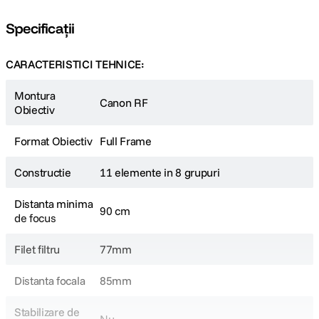
Specificații
CARACTERISTICI TEHNICE:
Montura
Canon RF
Obiectiv
Format Obiectiv
Full Frame
Constructie
11 elemente in 8 grupuri
Distanta minima
90 cm
de focus
Filet filtru
77mm
Distanta focala
85mm
Stabilizare de