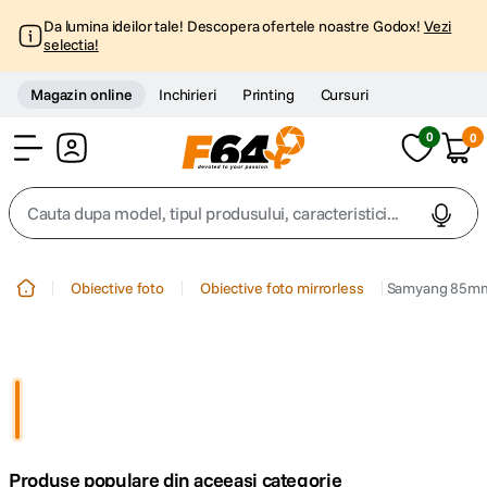
Da lumina ideilor tale! Descopera ofertele noastre Godox!
Vezi
selectia!
Magazin online
Inchirieri
Printing
Cursuri
0
0
Cont
Cauta dupa model, tipul produsului, caracteristici...
Top Cautari
Obiective foto
Obiective foto mirrorless
Samyang 85mm 
canon g7x
1
.
trepied
2
.
trepied telefon
3
.
Produse populare din aceeasi categorie
peak design
4
.