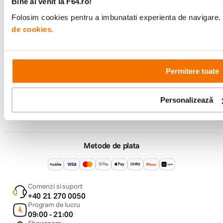
Bine ai venit la F64.ro!
Folosim cookies pentru a imbunatati experienta de navigare. P
Service si garantii
de cookies.
F64 Studio
Permitere toate
Urmareste-ne
Personalizează
Metode de plata
Comenzi si suport
+40 21 270 0050
Program de lucru
09:00 - 21:00