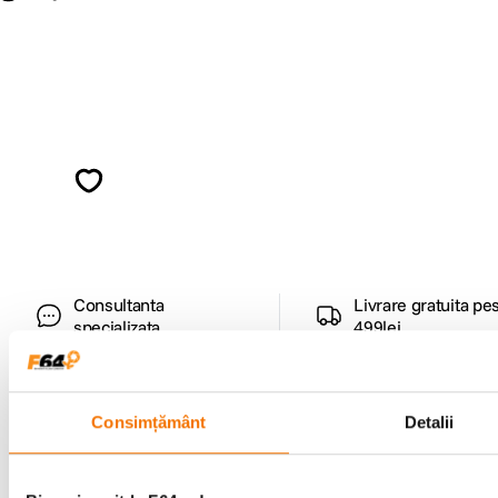
Alatura-te comunitatii creatorilor
Descopera inspiratie, recomandari utile,
ghiduri foto-video si oferte pregatite special
pentru tine.
Consultanta
Livrare gratuita pe
specializata
499lei
Consimțământ
Detalii
Comenzi si livrare
Suport