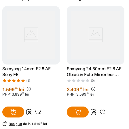
lavaliera
5
.
canon sx740 hs
6
.
card memorie
7
.
sony fx
8
.
dji mic mini
Samyang 14mm F2.8 AF
9
.
Samyang 24-60mm F2.8 AF
Sony FE
Obiectiv Foto Mirrorless
Montura Sony E
dji osmo pocket 4
(1)
(0)
10
.
1
.
599
lei
3
.
409
lei
99
99
PRP:
3
.
899
lei
PRP:
3
.
599
lei
99
99
Resigilat
de la
1
.
519
lei
99