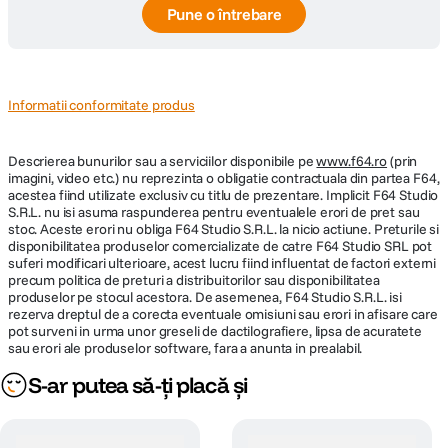
Pune o întrebare
DIMENSIUNE / GREUTATE:
Diametru
Informatii conformitate produs
8.8 cm
maxim
Descrierea bunurilor sau a serviciilor disponibile pe
Lungime
97.5 mm
www.f64.ro
(prin
imagini, video etc.) nu reprezinta o obligatie contractuala din partea F64,
acestea fiind utilizate exclusiv cu titlu de prezentare. Implicit F64 Studio
Greutate
583.8 g
S.R.L. nu isi asuma raspunderea pentru eventualele erori de pret sau
stoc. Aceste erori nu obliga F64 Studio S.R.L. la nicio actiune. Preturile si
disponibilitatea produselor comercializate de catre F64 Studio SRL pot
suferi modificari ulterioare, acest lucru fiind influentat de factori externi
DETALII PRODUCATOR
precum politica de preturi a distribuitorilor sau disponibilitatea
produselor pe stocul acestora. De asemenea, F64 Studio S.R.L. isi
Cod producator
F1211213102 114047
rezerva dreptul de a corecta eventuale omisiuni sau erori in afisare care
pot surveni in urma unor greseli de dactilografiere, lipsa de acuratete
sau erori ale produselor software, fara a anunta in prealabil.
S-ar putea să-ți placă și