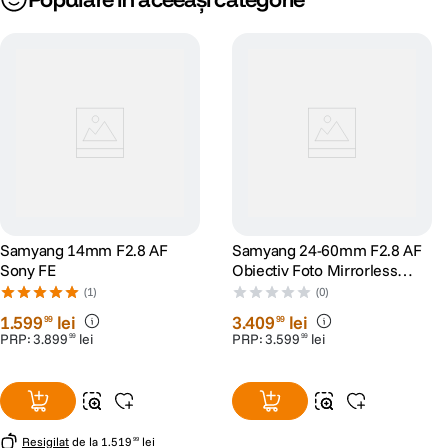
Samyang 14mm F2.8 AF
Samyang 24-60mm F2.8 AF
Sony FE
Obiectiv Foto Mirrorless
Montura Sony E
(1)
(0)
1
.
599
lei
3
.
409
lei
99
99
PRP:
3
.
899
lei
PRP:
3
.
599
lei
99
99
Resigilat
de la
1
.
519
lei
99