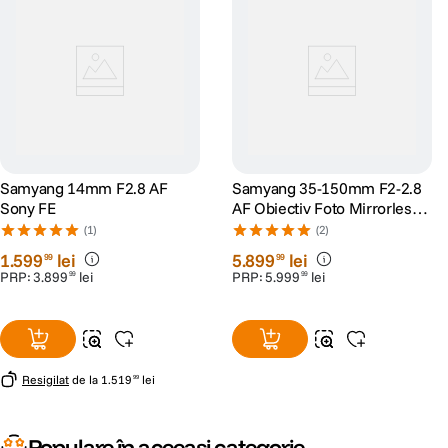
Samyang 14mm F2.8 AF
Samyang 35-150mm F2-2.8
Sony FE
AF Obiectiv Foto Mirrorless
Montura Sony FE
(1)
(2)
1
.
599
lei
5
.
899
lei
99
99
PRP:
3
.
899
lei
PRP:
5
.
999
lei
99
99
Resigilat
de la
1
.
519
lei
99
Populare în aceeași categorie