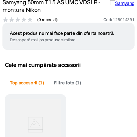
Samyang 50mm T1.5 AS UMC VDSLR -
montura Nikon
(
0 recenzii
)
Cod
:
125014391
Acest produs nu mai face parte din oferta noastră.
Descoperă mai jos produse similare.
Cele mai cumpărate accesorii
Top accesorii
(
1
)
Filtre foto
(
1
)