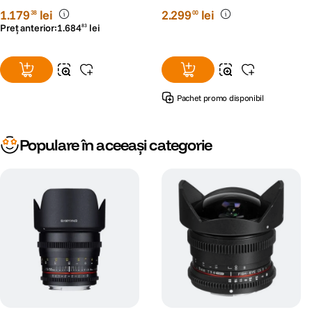
1
.
179
lei
2
.
299
lei
38
00
Preț anterior:
1
.
684
lei
83
Pachet promo disponibil
Populare în aceeași categorie