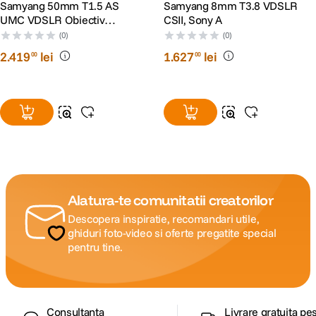
Samyang 50mm T1.5 AS
Samyang 8mm T3.8 VDSLR
UMC VDSLR Obiectiv
CSII, Sony A
Cinematic Sony A
(0)
(0)
2
.
419
lei
1
.
627
lei
00
00
Alatura-te comunitatii creatorilor
Descopera inspiratie, recomandari utile,
ghiduri foto-video si oferte pregatite special
pentru tine.
Consultanta
Livrare gratuita pe