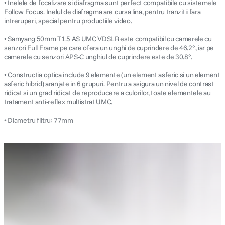
• Inelele de focalizare si diafragma sunt perfect compatibile cu sistemele
Follow Focus. Inelul de diafragma are cursa lina, pentru tranzitii fara
intreruperi, special pentru productiile video.
• Samyang 50mm T1.5 AS UMC VDSLR este compatibil cu camerele cu
senzori Full Frame pe care ofera un unghi de cuprindere de 46.2°, iar pe
camerele cu senzori APS-C unghiul de cuprindere este de 30.8°.
• Constructia optica include 9 elemente (un element asferic si un element
asferic hibrid) aranjate in 6 grupuri. Pentru a asigura un nivel de contrast
ridicat si un grad ridicat de reproducere a culorilor, toate elementele au
tratament anti-reflex multistrat UMC.
• Diametru filtru: 77mm