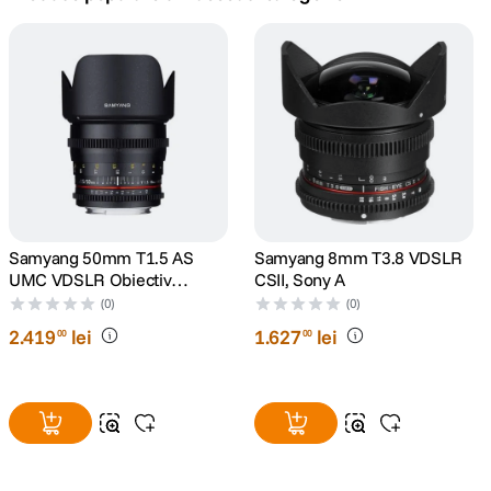
canon sx740 hs
5
.
lavaliera
6
.
card memorie
7
.
dji mic mini
8
.
dji osmo
Samyang 50mm T1.5 AS
Samyang 8mm T3.8 VDSLR
9
.
UMC VDSLR Obiectiv
CSII, Sony A
Cinematic Sony A
(0)
(0)
insta 360
10
.
2
.
419
lei
1
.
627
lei
00
00