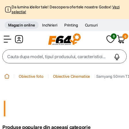
Da lumina ideilor tale! Descopera ofertele noastre Godox!
Vezi
selectia!
Magazin online
Inchirieri
Printing
Cursuri
0
0
Cont
Cauta dupa model, tipul produsului, caracteristici...
Top Cautari
Obiective foto
Obiective Cinematice
Samyang 50mm T1.
canon g7x
1
.
trepied
2
.
trepied telefon
3
.
Produse populare din aceeasi categorie
peak design
4
.