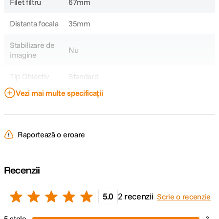
Filet filtru
67mm
Distanta focala
35mm
Stabilizare de
Nu
imagine
Tip Obiectiv
Standard
Vezi mai multe specificații
Obiectiv Fix /
Fix
Zoom
Focala Fixa
35mm
Raportează o eroare
Unghi de
20.1°
cuprindere
Recenzii
Raport marire
1x
5.0
2 recenzii
Scrie o recenzie
Nr. lamele
9
diafragma
5 stele
2