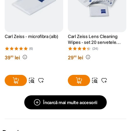
Carl Zeiss - microfibra (alb)
Carl Zeiss Lens Cleaning
Wipes - set 20 servetele
umede
(6)
(24)
39
lei
29
lei
90
90
Încarcă mai multe accesorii