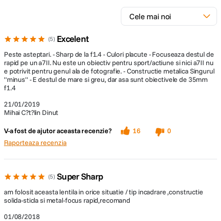
Excelent
5
Peste asteptari. - Sharp de la f1.4 - Culori placute - Focuseaza destul de
rapid pe un a7II. Nu este un obiectiv pentru sport/actiune si nici a7II nu
e potrivit pentru genul ala de fotografie. - Constructie metalica Singurul
''minus'' - E destul de mare si greu, dar asa sunt obiectivele de 35mm
f1.4
21/01/2019
Mihai C?t?lin Dinut
V-a fost de ajutor aceasta recenzie?
16
0
Raporteaza recenzia
Super Sharp
5
am folosit aceasta lentila in orice situatie / tip incadrare ,constructie
solida-sticla si metal-focus rapid,recomand
01/08/2018