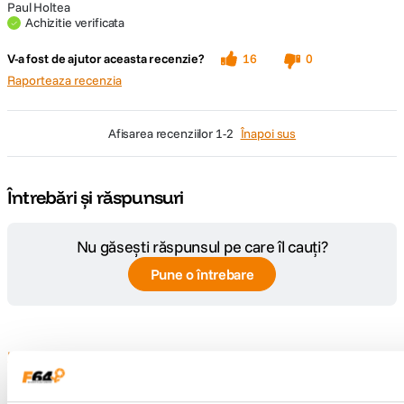
Paul Holtea
Achizitie verificata
V-a fost de ajutor aceasta recenzie?
16
0
Raporteaza recenzia
afisarea recenziilor
1-2
Înapoi sus
Întrebări și răspunsuri
Nu găsești răspunsul pe care îl cauți?
Pune o întrebare
Informatii conformitate produs