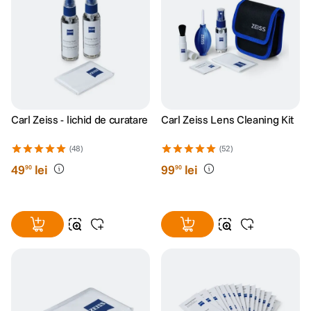
Carl Zeiss - lichid de curatare
Carl Zeiss Lens Cleaning Kit
(48)
(52)
49
lei
99
lei
90
90