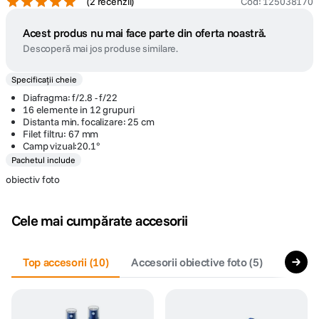
(
2 recenzii
)
Cod
:
125038170
Acest produs nu mai face parte din oferta noastră.
Descoperă mai jos produse similare.
Specificații cheie
Diafragma: f/2.8 - f/22
16 elemente in 12 grupuri
Distanta min. focalizare: 25 cm
Filet filtru: 67 mm
Camp vizual:20.1°
Pachetul include
obiectiv foto
Cele mai cumpărate accesorii
Top accesorii
(
10
)
Accesorii obiective foto
(
5
)
Filtre 