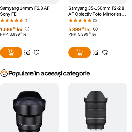
Samyang 14mm F2.8 AF
Samyang 35-150mm F2-2.8
Sony FE
AF Obiectiv Foto Mirrorless
Montura Sony FE
(1)
(2)
1
.
599
lei
5
.
899
lei
99
99
PRP:
3
.
899
lei
PRP:
5
.
999
lei
99
99
Populare în aceeași categorie