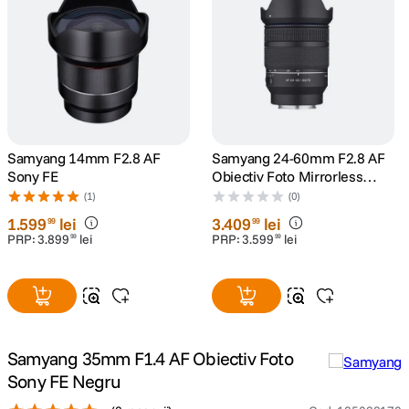
canon sx740 hs
5
.
lavaliera
6
.
sony fx
7
.
Samyang 14mm F2.8 AF
Samyang 24-60mm F2.8 AF
card memorie
8
.
Sony FE
Obiectiv Foto Mirrorless
Montura Sony E
(1)
(0)
dji mic mini
9
.
1
.
599
lei
3
.
409
lei
99
99
PRP:
3
.
899
lei
PRP:
3
.
599
lei
99
99
dji osmo
10
.
Samyang 35mm F1.4 AF Obiectiv Foto
Sony FE Negru