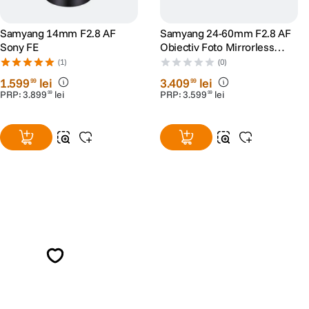
Samyang 14mm F2.8 AF
Samyang 24-60mm F2.8 AF
Sony FE
Obiectiv Foto Mirrorless
Montura Sony E
(1)
(0)
1
.
599
lei
3
.
409
lei
99
99
PRP:
3
.
899
lei
PRP:
3
.
599
lei
99
99
Alatura-te comunitatii creatorilor
Descopera inspiratie, recomandari utile,
ghiduri foto-video si oferte pregatite special
pentru tine.