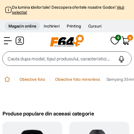
Da lumina ideilor tale! Descopera ofertele noastre Godox!
Vezi
selectia!
Magazin online
Inchirieri
Printing
Cursuri
0
0
Cont
Cauta dupa model, tipul produsului, caracteristici...
Top Cautari
Obiective foto
Obiective foto mirrorless
Samyang 35mm 
canon g7x
1
.
trepied
2
.
Produse populare din aceeasi categorie
trepied telefon
3
.
peak design
4
.