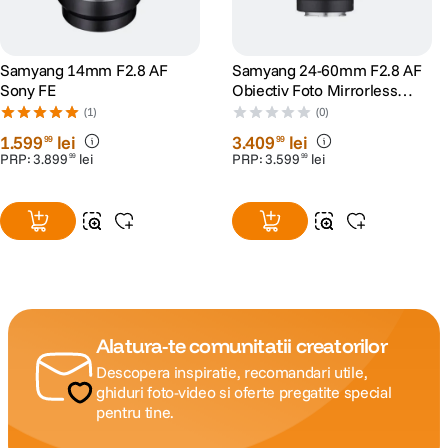
Samyang 14mm F2.8 AF
Samyang 24-60mm F2.8 AF
Sony FE
Obiectiv Foto Mirrorless
Montura Sony E
(1)
(0)
1
.
599
lei
3
.
409
lei
99
99
PRP:
3
.
899
lei
PRP:
3
.
599
lei
99
99
Alatura-te comunitatii creatorilor
Descopera inspiratie, recomandari utile,
ghiduri foto-video si oferte pregatite special
pentru tine.