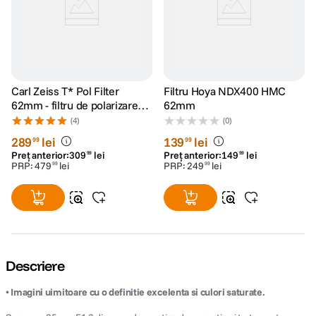
Carl Zeiss T* Pol Filter
Filtru Hoya NDX400 HMC
62mm - filtru de polarizare
62mm
circulara
(4)
(0)
289
lei
139
lei
99
99
Preț anterior:
309
lei
Preț anterior:
149
lei
99
99
PRP:
479
lei
PRP:
249
lei
99
99
Descriere
• Imagini uimitoare cu o definitie excelenta si culori saturate.