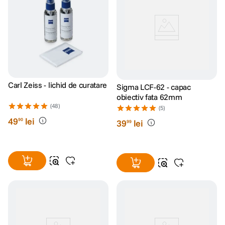
Carl Zeiss - lichid de curatare
Sigma LCF-62 - capac
obiectiv fata 62mm
(48)
(5)
49
lei
90
39
lei
99