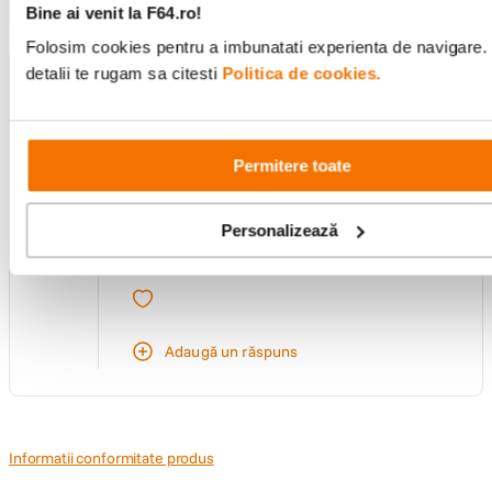
Bine ai venit la F64.ro!
Folosim cookies pentru a imbunatati experienta de navigare.
detalii te rugam sa citesti
Politica de cookies.
Întrebare:
Obiectivul nu are AF ?
Răspuns:
Permitere toate
Bună ziua! Nu, obiectivul nu are auto focus,
fiind potrivit si pentru filmare.
0
https://www.samyanglens.com/en/product/
Personalizează
product-view.php?seq=186
voturi
De către
F64
Adaugă un răspuns
Informatii conformitate produs