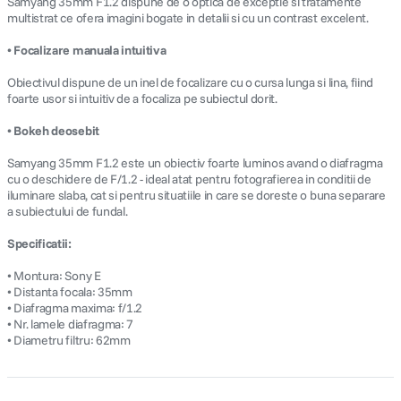
Samyang 35mm F1.2 dispune de o optica de exceptie si tratamente
multistrat ce ofera imagini bogate in detalii si cu un contrast excelent.
• Focalizare manuala intuitiva
Obiectivul dispune de un inel de focalizare cu o cursa lunga si lina, fiind
foarte usor si intuitiv de a focaliza pe subiectul dorit.
• Bokeh deosebit
Samyang 35mm F1.2 este un obiectiv foarte luminos avand o diafragma
cu o deschidere de F/1.2 - ideal atat pentru fotografierea in conditii de
iluminare slaba, cat si pentru situatiile in care se doreste o buna separare
a subiectului de fundal.
Specificatii:
• Montura: Sony E
• Distanta focala: 35mm
• Diafragma maxima: f/1.2
• Nr. lamele diafragma: 7
• Diametru filtru: 62mm