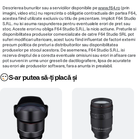
Descrierea bunurilor sau a serviciilor disponibile pe
www.f64.ro
(prin
imagini, video etc.) nu reprezinta o obligatie contractuala din partea F64,
acestea fiind utilizate exclusiv cu titlu de prezentare. Implicit F64 Studio
S.R.L. nu isi asuma raspunderea pentru eventualele erori de pret sau
stoc. Aceste erori nu obliga F64 Studio S.R.L. la nicio actiune. Preturile si
disponibilitatea produselor comercializate de catre F64 Studio SRL pot
suferi modificari ulterioare, acest lucru fiind influentat de factori externi
precum politica de preturi a distribuitorilor sau disponibilitatea
produselor pe stocul acestora. De asemenea, F64 Studio S.R.L. isi
rezerva dreptul de a corecta eventuale omisiuni sau erori in afisare care
pot surveni in urma unor greseli de dactilografiere, lipsa de acuratete
sau erori ale produselor software, fara a anunta in prealabil.
S-ar putea să-ți placă și