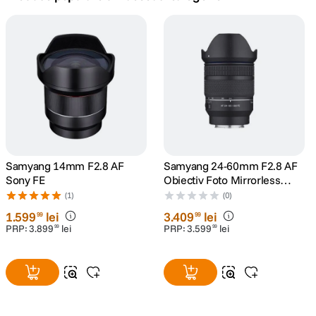
canon sx740 hs
5
.
lavaliera
6
.
card memorie
7
.
dji mic mini
8
.
dji osmo
Samyang 14mm F2.8 AF
Samyang 24-60mm F2.8 AF
9
.
Sony FE
Obiectiv Foto Mirrorless
Montura Sony E
(1)
(0)
insta 360
10
.
1
.
599
lei
3
.
409
lei
99
99
PRP:
3
.
899
lei
PRP:
3
.
599
lei
99
99