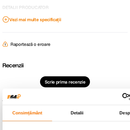
DETALII PRODUCATOR
Vezi mai multe specificații
Cod producator
106581
Raportează o eroare
Recenzii
Scrie prima recenzie
Întrebări și răspunsuri
Consimțământ
Detalii
Desp
Nu găsești răspunsul pe care îl cauți?
Pune o întrebare