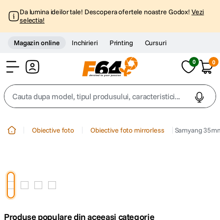
Da lumina ideilor tale! Descopera ofertele noastre Godox!
Vezi
selectia!
Magazin online
Inchirieri
Printing
Cursuri
0
0
Cont
Cauta dupa model, tipul produsului, caracteristici...
Top Cautari
Obiective foto
Obiective foto mirrorless
Samyang 35mm
canon g7x
1
.
trepied
2
.
trepied telefon
3
.
Produse populare din aceeasi categorie
peak design
4
.