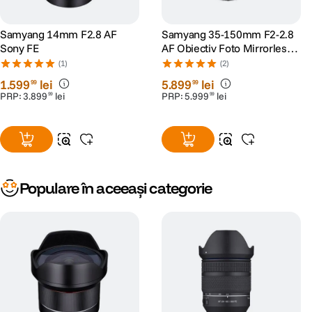
Samyang 14mm F2.8 AF
Samyang 35-150mm F2-2.8
Sony FE
AF Obiectiv Foto Mirrorless
Montura Sony FE
(1)
(2)
1
.
599
lei
5
.
899
lei
99
99
PRP:
3
.
899
lei
PRP:
5
.
999
lei
99
99
Populare în aceeași categorie