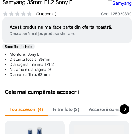
Samyang 35mm F1.2 Sony E
(
0 recenzii
)
Cod
:
125029390
Acest produs nu mai face parte din oferta noastră.
Descoperă mai jos produse similare.
Specificații cheie
Montura: Sony E
Distanta focala: 35mm
Diafragma maxima: f/1.2
Nr. lamele diafragma: 9
Diametru filtru: 62mm
Cele mai cumpărate accesorii
Top accesorii
(
4
)
Filtre foto
(
2
)
Accesorii obiective fo